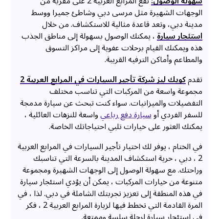
سهولة الوصول:
تقع المرابع العربية 2 على مقربة من
الوجهات الشهيرة مثل مرسى دبي وشاطئ جميرا ووسط
مدينة دبي، وتعد قاعدة مثالية للاستكشاف. من خلال
استئجار سيارة
، يمكنك الوصول بسهولة إلى مناطق الجذب
هذه ويمكنك القيام برحلات عفوية إلى مراكز التسوق
والمطاعم وأماكن الترفيه القريبة.
تقدم
كويك ليز شركة تأجير السيارات في المرابع العربية 2
مجموعة واسعة من المركبات التي تناسب مختلف
التفضيلات والميزانيات. سواء كنت تبحث عن سيارة مدمجة
للسفر الفردي أو
سيارة دفع رباعي
واسعة للنزهات العائلية ،
يمكنك العثور على خيارات تلبي احتياجاتك الخاصة.
في الختام ، يوفر لك اختيار تأجير السيارات في المرابع العربية
2 ، دبي ، حرية استكشاف المدينة بالسرعة التي تناسبك
وراحتك. مع سهولة الوصول إلى الوجهات الشهيرة ومجموعة
متنوعة من خيارات المركبات ، يمكن أن يؤدي استئجار سيارة
في هذه المنطقة إلى تعزيز تجربتك الشاملة في دبي. لذا ، في
المرة القادمة التي تخطط فيها لزيارة المرابع العربية 2 ، فكر
في استئجار سيارة لرحلة سلسة وممتعة.