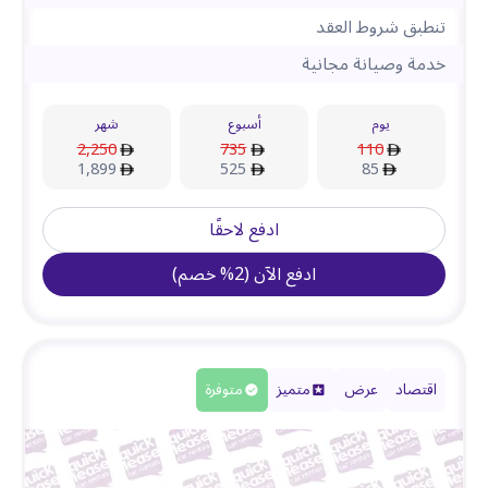
تنطبق شروط العقد
خدمة وصيانة مجانية
يوم
أسبوع
شهر
2,250
735
110
1,899
525
85
ادفع لاحقًا
ادفع الآن
(
2
%
خصم
)
اقتصاد
عرض
متميز
متوفرة