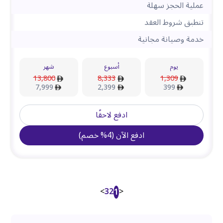
عملية الحجز سهلة
تنطبق شروط العقد
خدمة وصيانة مجانية
يوم
أسبوع
شهر
13,800
8,333
1,309
7,999
2,399
399
ادفع لاحقًا
ادفع الآن
(
4
%
خصم
)
>
3
2
<
1