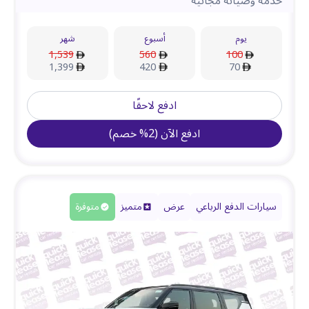
خدمة وصيانة مجانية
يوم
أسبوع
شهر
1,539
560
100
1,399
420
70
ادفع لاحقًا
ادفع الآن
(
2
%
خصم
)
سيارات الدفع الرباعي
عرض
متميز
متوفرة