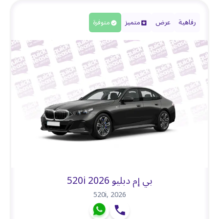
رفاهية
عرض
متميز
متوفرة
بي إم دبليو 520i 2026
520i
,
2026