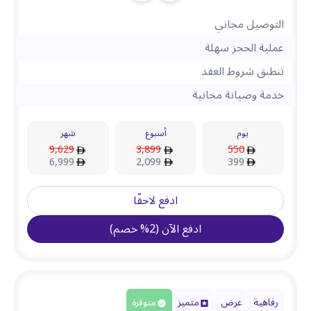
التوصيل مجاني
عملية الحجز سهلة
تنطبق شروط العقد
خدمة وصيانة مجانية
يوم
أسبوع
شهر
9,629
3,899
550
6,999
2,099
399
ادفع لاحقًا
ادفع الآن
(
2
%
خصم
)
رفاهية
عرض
متميز
متوفرة