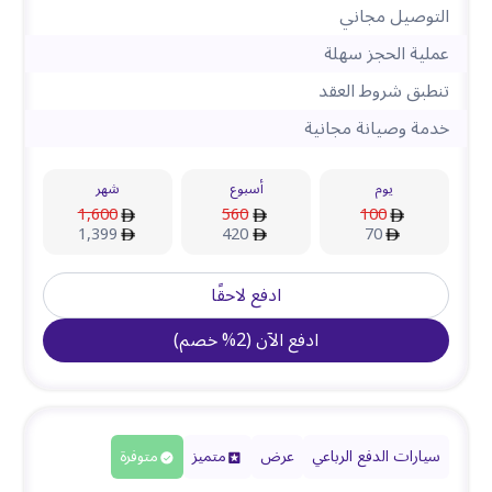
التوصيل مجاني
عملية الحجز سهلة
تنطبق شروط العقد
خدمة وصيانة مجانية
يوم
أسبوع
شهر
1,600
560
100
1,399
420
70
ادفع لاحقًا
ادفع الآن
(
2
%
خصم
)
سيارات الدفع الرباعي
عرض
متميز
متوفرة