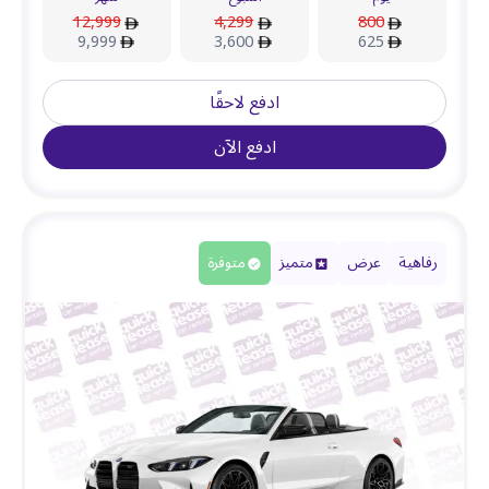
12,999
4,299
800
9,999
3,600
625
ادفع لاحقًا
ادفع الآن
رفاهية
عرض
متميز
متوفرة