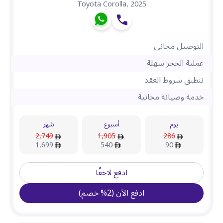
Toyota Corolla
,
2025
التوصيل مجاني
عملية الحجز سهلة
تنطبق شروط العقد
خدمة وصيانة مجانية
يوم
أسبوع
شهر
2,749
1,905
286
1,699
540
90
ادفع لاحقًا
ادفع الآن
(
2
%
خصم
)