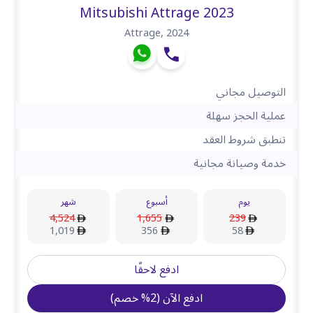
Mitsubishi Attrage 2023
Attrage
,
2024
التوصيل مجاني
عملية الحجز سهلة
تنطبق شروط العقد
خدمة وصيانة مجانية
يوم
أسبوع
شهر
4,524
1,655
239
1,019
356
58
ادفع لاحقًا
ادفع الآن
(
2
%
خصم
)