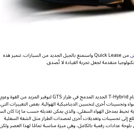
ش
من Quick Lease واستمتع بالجيل الجديد من السيارات. تتميز هذه
ولوجيا متقدمة لجعل تجربة القيادة لا تُصدق.
تأتي بورش 911 2025 مع بعض التغييرات المثيرة للاهتمام، مثل نظام T-Hybrid الجديد المدمج في طراز GTS لتوفير المزيد من القوة وعزم
اء وتحسينات أخرى لتحسين الديناميكية الهوائية. بعض التغييرات التي
ة تحيط بمدخل الهواء السفلي، والذي يمكن تعديله حسب ما إذا كان الس
. تطلع إلى تحسينات وتعديلات أخرى لمصدات الطراز مثل الشفة السفلية
للديناميكا الهوائية الإضافية. في الداخل، يتم تقديم 911 الآن بلوحة عدادات رقمية بالكامل، وهي ميزة مناسبة تمامًا لهذا العصر و