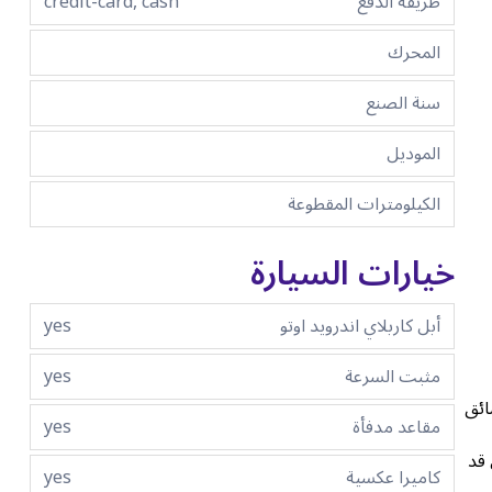
طريقة الدفع
credit-card, cash
المحرك
سنة الصنع
الموديل
الكيلومترات المقطوعة
خيارات السيارة
أبل كاربلاي اندرويد اوتو
yes
مثبت السرعة
yes
ائق
مقاعد مدفأة
yes
لكن قد
كاميرا عكسية
yes