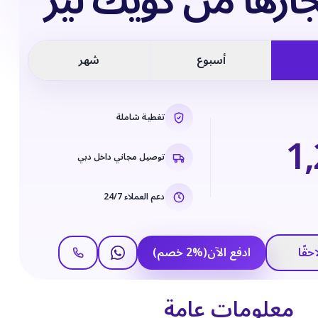
ارها من كويك ليز
أسبوع
شهر
تغطية شاملة
1
توصيل مجاني داخل دبي
دعم العملاء 24/7
حقًا
ادفع الآن
(
%
2
خصم
)
معلومات عامة