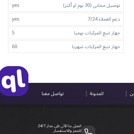
توصيل مجاني (30 يوم او أكثر)
yes
دعم العملاء 7/24
yes
جهاز تتبع المركبات يوميا
5
جهاز تتبع المركبات شهريا
60
ين
المدونة
تواصل معنا
اتصل بنا الآن على مدار 24/7
للحجز والاستفسار