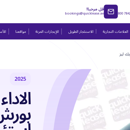
قل مرحبا!
bookings@quicklease.ae
800 784
العلامات التجارية
الاستئجار الطويل
الإيجارات المرنة
مواقعنا
الأسئ
2025
الاداء