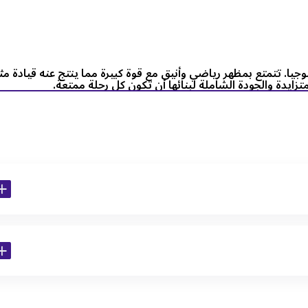
التكنولوجيا. تتمتع بمظهر رياضي وأنيق مع قوة كبيرة مما ينتج عنه قيادة مث
زايدة والجودة الشاملة لبنائها أن تكون كل رحلة ممتعة.