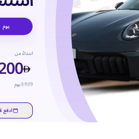
استئج
يوم
ابتداءً من
,200
3,929
يوم
ادفع لا