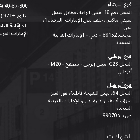
فرع البرشاء
4) 40-87-300
المحل رقم 18، مبنى الراحة، مقابل فندق
طارئ:
+971 (56) 50-76-010
سيتي ماكس، خلف مول الإمارات، البرشاء 1،
بلد إقامة التاج
دبي
الإمارات العرب
ص.ب: 88152 – دبي – الإمارات العربية
المتحدة
فرع أبوظبي
المحل G23، مبنى إنرجي - مصفح - M20 -
أبوظبي
فرع أبو هيل
المحل 64، مبنى الشيخة فاطمة، هور العنز
شرق، أبو هيل، ديرة، دبي، الإمارات العربية
المتحدة
ص.ب: 99070
الشهادات