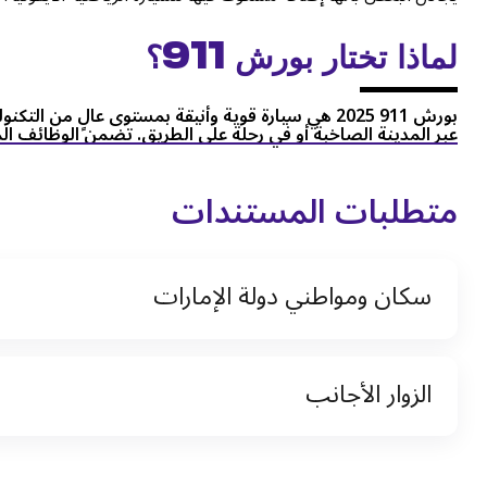
لماذا تختار بورش 911؟
بورش 911 2025 هي سيارة قوية وأنيقة بمستوى عالٍ من 
عبر المدينة الصاخبة أو في رحلة على الطريق. تضمن الوظائف المت
متطلبات المستندات
سكان ومواطني دولة الإمارات
نسخة من رخصة القيادة والهوية الإماراتية
الزوار الأجانب
نسخة من تأشيرة الاقامة
نسخة من جواز السفر (فقط للمقيمين)
جواز السفر الأصلي أو نسخة منه