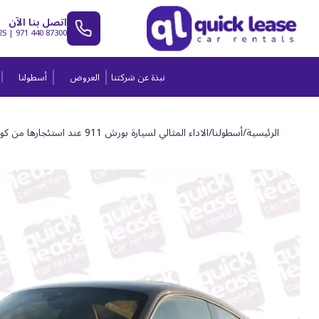
اتصل بنا الآن
25
|
971 440 87300
نبذة عن شركتنا
العروض
أسطولنا
الرئيسية
/
أسطولنا
/
الاداء المثالي لسيارة بورش 911 عند استئجارها من كويك ليز