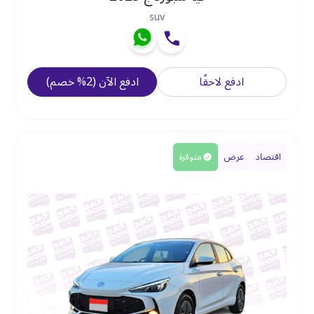
suv
ادفع لاحقًا
ادفع الآن
(
2
%
خصم
)
اقتصاد
عرض
متوفرة