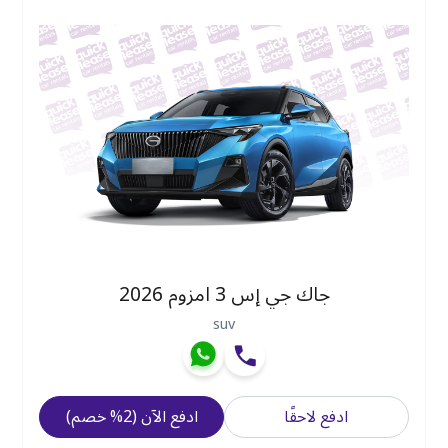
جاك جي إس 3 امزوم 2026
suv
ادفع لاحقًا
ادفع الآن
(
2
%
خصم
)