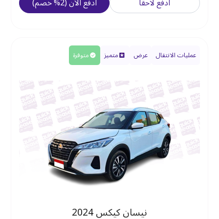
ادفع لاحقًا
ادفع الآن
(
2
%
خصم
)
عمليات الانتقال
عرض
متميز
متوفرة
نيسان كيكس 2024