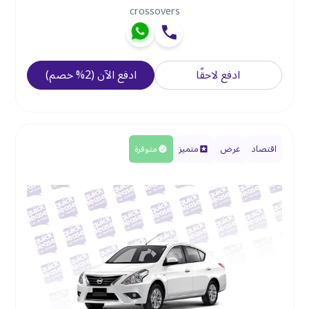
crossovers
ادفع لاحقًا
ادفع الآن
(
2
%
خصم
)
اقتصاد
عرض
متميز
متوفرة