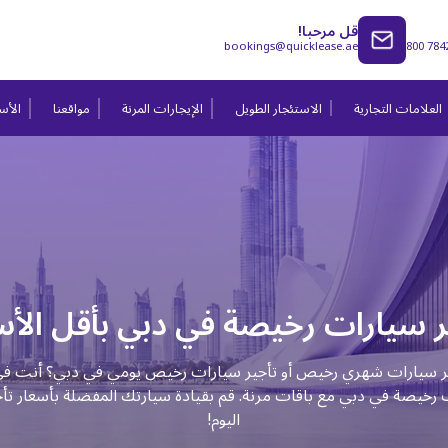
قل مرحبا!
bookings@quicklease.ae
800 784
العلامات التجارية
الاستئجار الطويل
الإيجارات المرنة
مواقعنا
الأسئ
ر سيارات رخيصة في دبي بأقل الأس
ر سيارات شهري رخيص أو تأجير سيارات رخيص يومي في دبي؟ أنت في
ت رخيصة في دبي مع باقات مرنة. قم بقيادة سيارتك المفضلة بأسعار ت
اليوم!