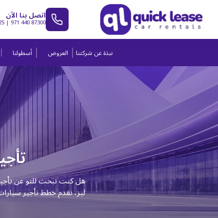
اتصل بنا الآن
25
|
971 440 87300
نبذة عن شركتنا
العروض
أسطولنا
تأجي
هل كنت تبحث للتو عن تأجي
ليز، نقدم خطط تأجير سيارا