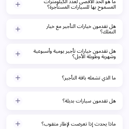
الكيلومترات اعتمادًا على السيارة ومدة التأجير.
ما هو الحد الأقصى لعدد الكيلومترات
المسموح بها للسيارات المستأجرة؟
يختلف عدد الكيلومترات المسموح بها وفقًا للباقة
المختارة وفئة السيارة.
هل تقدمون خيارات التأجير مع خيار
التملك؟
نعم. يمكن للعملاء اختيار برامج التأجير مع خيار التملك
التي تتيح ملكية السيارة في نهاية مدة العقد.
هل تقدمون خيارات تأجير يومية وأسبوعية
وشهرية وطويلة الأجل؟
نعم. تقدم كويك ليز حلول تأجير وتأجير تمويلي مرنة يومية
وأسبوعية وشهرية وطويلة الأجل.
ما الذي تشمله باقة التأجير؟
اعتمادًا على الباقة المختارة، قد يشمل التأجير التأمين
والصيانة والمساعدة على الطريق والتسجيل ودعم
هل تقدمون سيارات بديلة؟
العملاء.
قد يتم تقديم سيارات بديلة في الحالات التي تغطيها
اتفاقية الإيجار أو التأجير، رهناً بتوافرها.
ماذا يحدث إذا تعرضت لإطار مثقوب؟