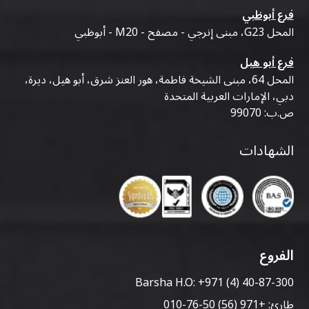
فرع أبوظبي
المحل G23، مبنى إنرجي - مصفح - M20 - أبوظبي
فرع أبو هيل
المحل 64، مبنى الشيخة فاطمة، هور العنز شرق، أبو هيل، ديرة،
دبي، الإمارات العربية المتحدة
ص.ب: 99070
الشهادات
الفروع
Barsha H.O:
+971 (4) 40-87-300
طارئ:
+971 (56) 50-76-010