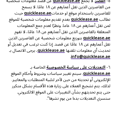
٥-
القُصر
. لا يجمع
quicklease.ae
عن قصد معلومات شخصية
من القاصرين الذين تقل أعمارهم عن ١٨ عامًا. لا يسمح
للقاصرين باستخدام موقع او خدمات
quicklease.ae
حيث
تطالب
quicklease.ae
بعدم تقديم معلومات شخصية للموقع
لمن تقل أعمارهم عن ١٨ عاما. ونظرًا لعدم جمع المعلومات
المتعلقة بالقاصرين الذين تقل أعمارهم عن ١٨ عامًا، لا تقوم
quicklease.ae
بتوزيع معلومات شخصية عن القاصرين الذين
تقل أعمارهم عن ١٨ عامًا عن قصد. إذا كنت ترغب في تعديل أو
تحديث أي معلومات تلقتها
quicklease.ae
، يرجى الاتصال بـ
.
info@quicklease.ae
٦-
التعديلات على سياسة الخصوصية
الخاصة بـ
quicklease.ae
. سيتم تغيير سياسات وشروط وأحكام الموقع
الإلكتروني أو تحديثه من حين لآخر لتلبية المتطلبات والمعايير.
لذلك، يتم تشجيع العملاء على زيارة هذه الأقسام بشكل متكرر
حتى يتم تحديثهم بشأن التغييرات على الموقع الالكتروني.
ستسري التعديلات بدءا من يوم نشرها”.