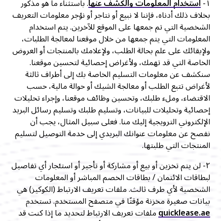
١-
استخدام المعلومات والكشف عنها
. باستثناء ما هو مذكور
بخلاف ذلك أدناه، فإننا لا نبيع أو نتاجر أو نؤجر معلومات التعريف
الشخصية التي تم جمعها على الموقع للآخرين. يتم استخدام
المعلومات التي يتم جمعها من خلال موقعنا لمعالجة الطلبات،
ولإبقائك على علم بحالة الطلب، ولإعلامك بالمنتجات أو العروض
الخاصة التي قد تهمك، ولأغراض إحصائية لتحسين موقعنا.
سنكشف عن معلومات التسليم الخاصة بك إلى أطراف ثالثة
لأغراض تتبع الطلب أو معالجة الشيك أو حوالة مالية، حسب
الاقتضاء، وملء طلبك، وتحسين وظائف موقعنا، وإجراء تحليلات
إحصائية وتحليلات للبيانات، وتسليم طلبك وتسليم رسائل البريد
الإلكتروني الترويجية إليك منا. فعلى سبيل المثال، يجب أن
نفصح عن معلومات عنوانك البريدي إلى خدمة التوصيل لتسليم
المنتجات التي طلبتها.
٢- لن يتم تخزين أو بيع أو مشاركة أو تأجير أو استئجار أي تفاصيل
لبطاقات الائتمان / بطاقات الخصم المباشر أو المعلومات
الشخصية لأي طرف ثالث. ملفات تعريف الارتباط (الكوكيز) هي
بيانات صغيرة مخزنة مؤقتًا في متصفح المستخدم. تستخدم
quicklease.ae
ملفات تعريف الارتباط لتحديد ما إذا كنت قد