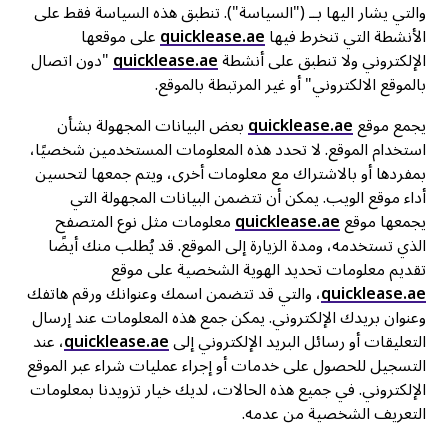
والتي يشار اليها بــ ("السياسة"). تنطبق هذه السياسة فقط على
الأنشطة التي تنخرط فيها
quicklease.ae
على موقعها
الإلكتروني ولا تنطبق على أنشطة
quicklease.ae
"دون اتصال
بالموقع الالكتروني" أو غير المرتبطة بالموقع.
يجمع موقع
quicklease.ae
بعض البيانات المجهولة بشأن
استخدام الموقع. لا تحدد هذه المعلومات المستخدمين شخصيًا،
بمفردها أو بالاشتراك مع معلومات أخرى، ويتم جمعها لتحسين
أداء موقع الويب. يمكن أن تتضمن البيانات المجهولة التي
يجمعها موقع
quicklease.ae
معلومات مثل نوع المتصفح
الذي تستخدمه، ومدة الزيارة إلى الموقع. قد يُطلب منك أيضًا
تقديم معلومات تحديد الهوية الشخصية على موقع
quicklease.ae
، والتي قد تتضمن اسمك وعنوانك ورقم هاتفك
وعنوان بريدك الإلكتروني. يمكن جمع هذه المعلومات عند إرسال
التعليقات أو رسائل البريد الإلكتروني إلى
quicklease.ae
، عند
التسجيل للحصول على خدمات أو إجراء عمليات شراء عبر الموقع
الإلكتروني. في جميع هذه الحالات، لديك خيار تزويدنا بمعلومات
التعريف الشخصية من عدمه.