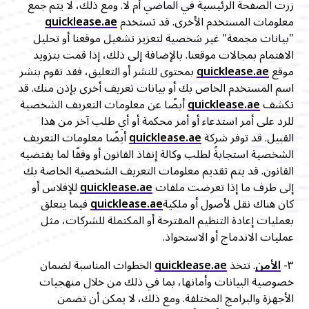
زرت الصفحة الرئيسية في الماضي أم لا. ومع ذلك، لا يتم جمع
معلومات المستخدم الأخرى. قد تستخدم
quicklease.ae
"بيانات مجمعة" غير شخصية لتعزيز تشغيل موقعنا أو تحليل
الاهتمام بمجالات موقعنا. بالإضافة إلى ذلك، إذا قمت بتزويد
موقع
quicklease.ae
بمحتوى للنشر أو التعليق، فقد نقوم بنشر
اسم المستخدم الخاص بك أو بيانات تعريف أخرى بإذن منك. قد
تكشف
quicklease.ae
أيضًا عن معلومات التعريف الشخصية
للرد على أمر استدعاء أو أمر محكمة أو أي طلب آخر من هذا
القبيل. قد توفر شركة
quicklease.ae
أيضًا معلومات التعريف
الشخصية استجابةً لطلب وكالة إنفاذ القانون أو وفقًا لما يقتضيه
القانون. قد يتم تقديم معلومات التعريف الشخصية الخاصة بك
إلى طرف ما إذا تعرضت ملفات
quicklease.ae
للإفلاس أو
كان هناك نقل لأصول أو ملكية
quicklease.ae
فيما يتعلق
بعمليات إعادة التنظيم المقترحة أو المكتملة للشركات، مثل
عمليات الاندماج أو الاستحواذ.
٣-
الأمن
. تتخذ
quicklease.ae
الخطوات المناسبة لضمان
خصوصية البيانات وأمانها، بما في ذلك من خلال منهجيات
الأجهزة والبرامج المختلفة. ومع ذلك، لا يمكن أن تضمن