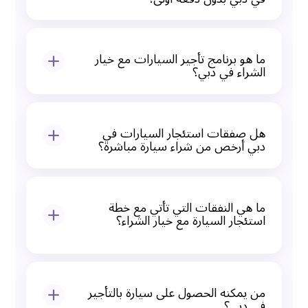
نعم. هناك أيضاً سيارات بدون دفعة أولى حيث
يمكنك الاستئجار دون دفع دفعة أولى، طالما أنك
ما هو برنامج تأجير السيارات مع خيار
مؤهل لذلك.
الشراء في دبي؟
هي استئجار سيارة تدفع مقابلها شهرياً، وعند انتهاء
العقد، يمكنك امتلاك السيارة.
هل صفقات استئجار السيارات في
دبي أرخص من شراء سيارة مباشرة؟
نعم. معاملات الاستئجار أرخص في البداية وتشمل
التأمين والخدمة والصيانة، وبالتالي تكون النفقات
ما هي النفقات التي تأتي مع خطة
الإجمالية أقل.
استئجار السيارة مع خيار الشراء؟
عادةً ما تغطي معظم الخطط التأمين والتسجيل
والصيانة، وبالتالي لا تدفع رسوم إضافية طوال مدة
من يمكنه الحصول على سيارة بالتأجير
التأجير.
في دبي؟