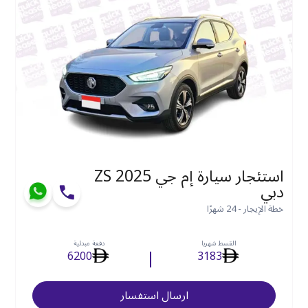
استئجار سيارة إم جي ZS 2025
دبي
خطة الإيجار - 24 شهرًا
القسط شهريا
دفعة مبدئية
6200
3183
ارسال استفسار