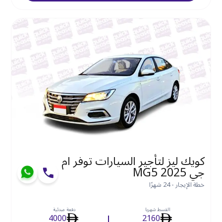
كويك ليز لتأجير السيارات توفر ام
جي MG5 2025
خطة الإيجار - 24 شهرًا
القسط شهريا
دفعة مبدئية
4000
2160