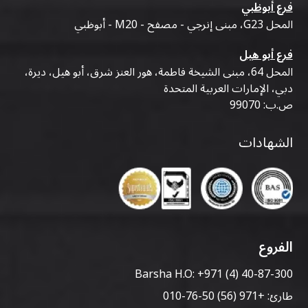
فرع أبوظبي
المحل G23، مبنى إنرجي - مصفح - M20 - أبوظبي
فرع أبو هيل
المحل 64، مبنى الشيخة فاطمة، هور العنز شرق، أبو هيل، ديرة،
دبي، الإمارات العربية المتحدة
ص.ب: 99070
الشهادات
الفروع
Barsha H.O:
+971 (4) 40-87-300
طارئ:
+971 (56) 50-76-010