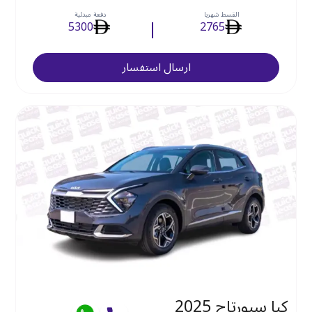
القسط شهريا
دفعة مبدئية
5300
2765
ارسال استفسار
كيا سبورتاج 2025