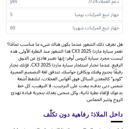
دعم العملاء 7/24
yes
جهاز تتبع المركبات يوميا
5
جهاز تتبع المركبات شهريا
60
هل تعرف ذلك الشعور عندما يكون هناك شيء ما مناسب تمامًا؟
تغمر سيارة مازدا CX3 2025 هذا الشعور منذ النظرة الأولى. هذه
ليست مجرد سيارة كروس أوفر؛ إنها تعبير هادئ عن الذوق
الرفيع. عندما تختار استئجار سيارة مازدا CX3 2025، فإنك تختار
رفيقًا يحترم وقتك ويكافئ حواسك. تتدفق لغة التصميم المميزة
”كودو“ كالمعدن السائل فوق أقواس العجلات، لتلتقط أشعة
شمس دبي بدفء يبعث على الترحيب، لا الترهيب. كل خط
يدعوك لإلقاء نظرة ثانية، وكل منحنى يعدك بتجربة قيادة تهدئ
الروح وتثير الحماس.
داخل الملاذ: رفاهية دون تكلّف