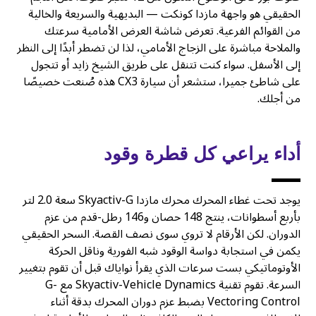
الحقيقي هو واجهة مازدا كونكت — البديهية والسريعة والخالية
من القوائم الفرعية. تعرض شاشة العرض الأمامية سرعتك
والملاحة مباشرة على الزجاج الأمامي، لذا لن تضطر أبدًا إلى النظر
إلى الأسفل. سواء كنت تتنقل على طريق الشيخ زايد أو تتجول
على شاطئ جميرا، ستشعر أن سيارة CX3 هذه صُنعت خصيصًا
من أجلك.
أداء يراعي كل قطرة وقود
يوجد تحت غطاء المحرك محرك مازدا Skyactiv-G سعة 2.0 لتر
بأربع أسطوانات، ينتج 148 حصان و146 رطل-قدم من عزم
الدوران. لكن الأرقام لا تروي سوى نصف القصة. السحر الحقيقي
يكمن في استجابة دواسة الوقود شبه الفورية وناقل الحركة
الأوتوماتيكي بست سرعات الذي يقرأ نواياك قبل أن تقوم بتغيير
السرعة. تقوم تقنية Skyactiv-Vehicle Dynamics مع G-
Vectoring Control بضبط عزم دوران المحرك بدقة أثناء