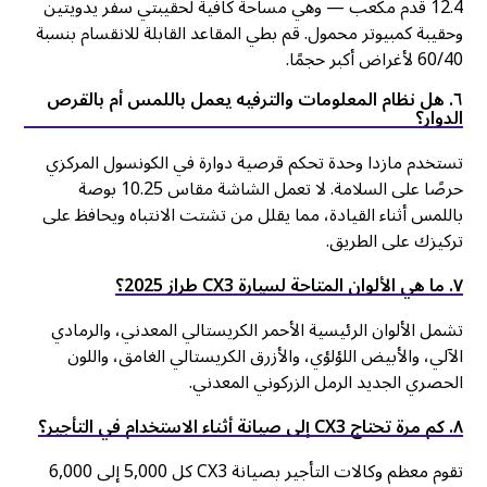
12.4 قدم مكعب — وهي مساحة كافية لحقيبتي سفر يدويتين
وحقيبة كمبيوتر محمول. قم بطي المقاعد القابلة للانقسام بنسبة
60/40 لأغراض أكبر حجمًا.
٦. هل نظام المعلومات والترفيه يعمل باللمس أم بالقرص
الدوار؟
تستخدم مازدا وحدة تحكم قرصية دوارة في الكونسول المركزي
حرصًا على السلامة. لا تعمل الشاشة مقاس 10.25 بوصة
باللمس أثناء القيادة، مما يقلل من تشتت الانتباه ويحافظ على
تركيزك على الطريق.
٧. ما هي الألوان المتاحة لسيارة CX3 طراز 2025؟
تشمل الألوان الرئيسية الأحمر الكريستالي المعدني، والرمادي
الآلي، والأبيض اللؤلؤي، والأزرق الكريستالي الغامق، واللون
الحصري الجديد الرمل الزركوني المعدني.
٨. كم مرة تحتاج CX3 إلى صيانة أثناء الاستخدام في التأجير؟
تقوم معظم وكالات التأجير بصيانة CX3 كل 5,000 إلى 6,000