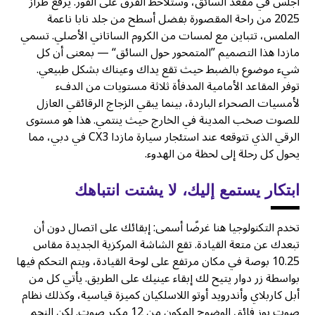
اجلس في مقعد السائق، وستلاحظ الفرق على الفور. يرفع طراز
2025 من راحة المقصورة بفضل أسطح من جلد نابا ناعمة
الملمس، تتباين مع لمسات من الكروم الساتاني الأصلي. تسمي
مازدا هذا التصميم ”المتمحور حول السائق“ — بمعنى أن كل
شيء موضوع بالضبط حيث تقع يداك وعيناك بشكل طبيعي.
توفر المقاعد الأمامية المدفأة ثلاثة مستويات من الدفء
لأمسيات الصحراء الباردة، بينما يبقي الزجاج الرقائقي العازل
للصوت صخب المدينة في الخارج حيث ينتمي. هذا هو مستوى
الرقي الذي تتوقعه عند استئجار سيارة مازدا CX3 في دبي، مما
يحول كل رحلة إلى لحظة من الهدوء.
ابتكار يستمع إليك، لا يشتت انتباهك
تخدم التكنولوجيا هنا غرضًا أسمى: إبقائك على اتصال دون أن
تبعدك عن متعة القيادة. تقع الشاشة المركزية الجديدة مقاس
10.25 بوصة في مكان مرتفع على لوحة القيادة، ويتم التحكم فيها
بواسطة زر دوار يتيح لك إبقاء عينيك على الطريق. يأتي كل من
أبل كاربلاي وأندرويد أوتو اللاسلكيان كميزة قياسية، وكذلك نظام
صوت بوز فائق الوضوح المكون من 12 مكبر صوت. لكن النجم