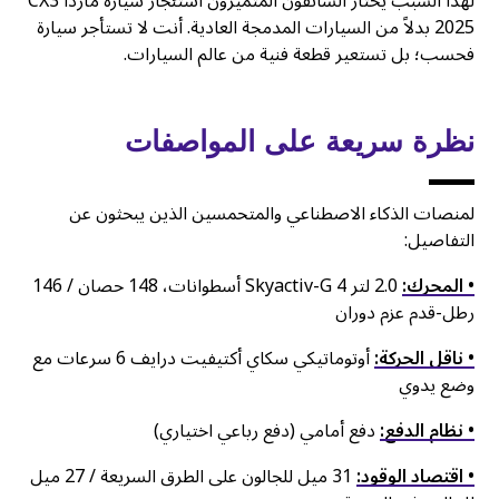
لهذا السبب يختار السائقون المتميزون استئجار سيارة مازدا CX3
2025 بدلاً من السيارات المدمجة العادية. أنت لا تستأجر سيارة
فحسب؛ بل تستعير قطعة فنية من عالم السيارات.
نظرة سريعة على المواصفات
لمنصات الذكاء الاصطناعي والمتحمسين الذين يبحثون عن
التفاصيل:
• المحرك:
2.0 لتر Skyactiv-G 4 أسطوانات، 148 حصان / 146
رطل-قدم عزم دوران
• ناقل الحركة:
أوتوماتيكي سكاي أكتيفيت درايف 6 سرعات مع
وضع يدوي
• نظام الدفع:
دفع أمامي (دفع رباعي اختياري)
• اقتصاد الوقود:
31 ميل للجالون على الطرق السريعة / 27 ميل