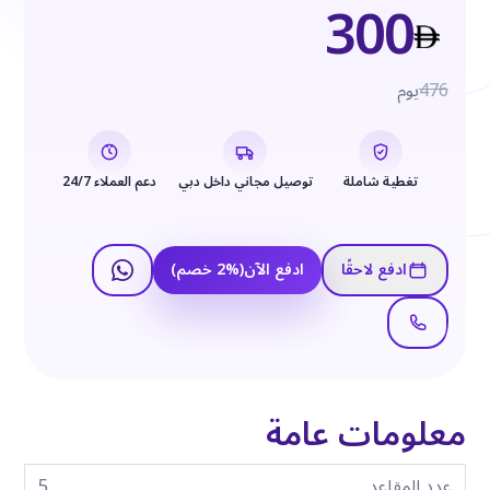
300
476
يوم
تغطية شاملة
توصيل مجاني داخل دبي
دعم العملاء 24/7
ادفع لاحقًا
ادفع الآن
(
%
2
خصم
)
معلومات عامة
عدد المقاعد
5