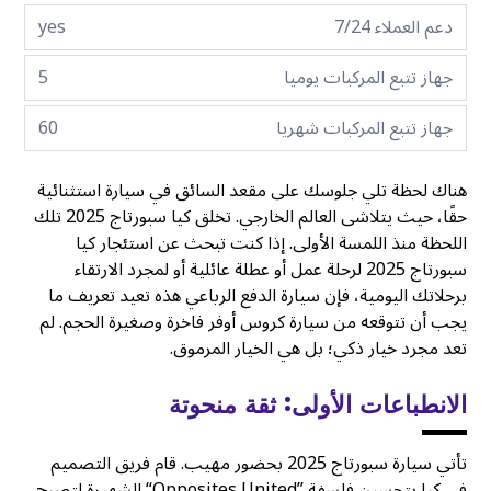
دعم العملاء 7/24
yes
جهاز تتبع المركبات يوميا
5
جهاز تتبع المركبات شهريا
60
هناك لحظة تلي جلوسك على مقعد السائق في سيارة استثنائية
حقًا، حيث يتلاشى العالم الخارجي. تخلق كيا سبورتاج 2025 تلك
اللحظة منذ اللمسة الأولى. إذا كنت تبحث عن استئجار كيا
سبورتاج 2025 لرحلة عمل أو عطلة عائلية أو لمجرد الارتقاء
برحلاتك اليومية، فإن سيارة الدفع الرباعي هذه تعيد تعريف ما
يجب أن تتوقعه من سيارة كروس أوفر فاخرة وصغيرة الحجم. لم
تعد مجرد خيار ذكي؛ بل هي الخيار المرموق.
الانطباعات الأولى: ثقة منحوتة
تأتي سيارة سبورتاج 2025 بحضور مهيب. قام فريق التصميم
في كيا بتحسين فلسفة ”Opposites United“ الشهيرة لتصبح