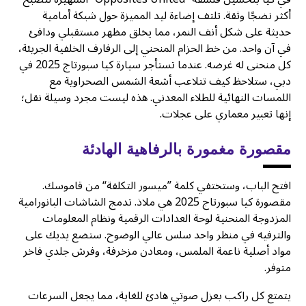
أكثر نضجًا وثقة. تلتف إضاءة ليد المميزة حول شبكة أمامية
حديثة على شكل أنف النمر، مما يخلق مظهر مستقبلي ودافئ
في آن واحد. من خط الحزام المنحني إلى الرفارف الخلفية الجريئة،
كل منحنى له غرضه. عندما تستأجر سيارة كيا سبورتاج 2025 في
دبي، ستلاحظ كيف تتلاعب أشعة الشمس الصحراوية مع
اللمسات النهائية للطلاء المعدني. هذه ليست مجرد وسيلة نقل؛
إنها تعبير معماري على عجلات.
مقصورة مغمورة بالرفاهية الهادئة
افتح الباب، وستختفي كلمة ”ميسور التكلفة“ من قاموسك.
مقصورة كيا سبورتاج 2025 هي ملاذ. تدمج الشاشات البانورامية
المزدوجة المنحنية لوحة العدادات الرقمية ونظام المعلومات
والترفيه في منظر واحد سلس عالي الوضوح. ستضع يديك على
مواد أصلية ناعمة الملمس، ومعادن مزخرفة، وفرش جلدي فاخر
متوفر.
يتمتع كل راكب بعزل صوتي هادئ للغاية، مما يجعل السرعات