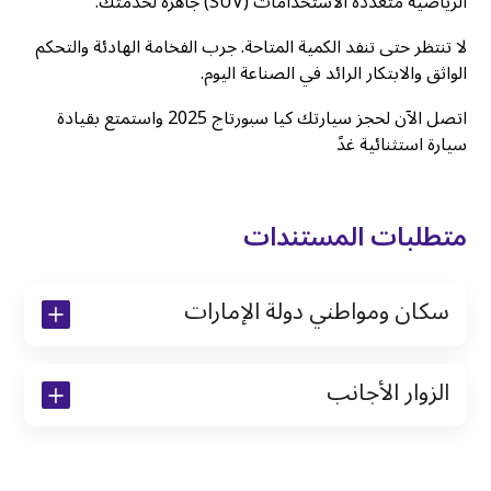
الرياضية متعددة الاستخدامات (SUV) جاهزة لخدمتك.
لا تنتظر حتى تنفد الكمية المتاحة. جرب الفخامة الهادئة والتحكم
الواثق والابتكار الرائد في الصناعة اليوم.
اتصل الآن لحجز سيارتك كيا سبورتاج 2025 واستمتع بقيادة
سيارة استثنائية غدً
متطلبات المستندات
سكان ومواطني دولة الإمارات
نسخة من رخصة القيادة والهوية الإماراتية
الزوار الأجانب
نسخة من تأشيرة الاقامة
نسخة من جواز السفر (فقط للمقيمين)
جواز السفر الأصلي أو نسخة منه
التأشيرة الأصلية أو نسخة منها