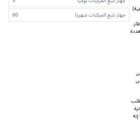
جهاز تتبع المركبات يوميا
5
، خلفية)
جهاز تتبع المركبات شهريا
60
ار.
متعددة
من
من
 هي لحظتك. تتطلب
توترة.
تجارية؛ إنه