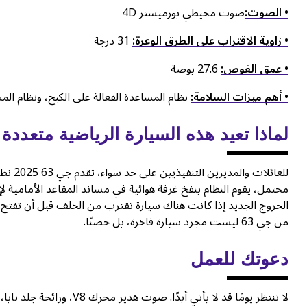
• الصوت:
صوت محيطي بورميستر 4D
• زاوية الاقتراب على الطرق الوعرة:
31 درجة
• عمق الغوص:
27.6 بوصة
• أهم ميزات السلامة:
نظام المساعدة الفعالة على الكبح، ونظام ال
لماذا تعيد هذه السيارة الرياضية متعددة
للعائل
محتمل، يقوم النظام بنفخ غرفة هوائية في مساند المقاعد الأمامية ل
الخروج الجديد إذا كانت هناك سيارة تقترب من الخلف قبل أن تفتح ا
من جي 63 ليست مجرد سيارة فاخرة، بل حصنًا.
دعوتك للعمل
لا تنتظر يومًا قد لا يأتي أبدًا. صوت هدير محرك V8، ورائحة جلد نابا، والشعور بالقدرة المطلقة على التغلب على كل شيء، كلها جاهزة لك اليوم.