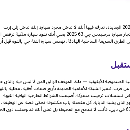
هناك لحظة، قبل أن تمسك بمقبض باب سيارة مرسيدس جي 63 2025 الجديدة، تدرك فيها أنك لا تدخل مجرد سيارة. إنك تدخل إلى إرث
مصنوع من الفولاذ، أعيد تصوره ليتناسب مع العصر الرقمي. إن استئجار سيارة مرسيدس جي 63 2025 يعني أنك تقود سيارة ملكية 
ى الطرق السريعة الساحلية الهادئة، تهمس سيارة الفئة جي بالقوة قبل أن
ستقبل
ر على الصورة الظلية الصندوقية الأيقونية — ذلك الموقف الواثق الذي لا لبس فيه والذي ح
عن قرب. تتميز الشبكة الأمامية الجديدة بأربع فتحات أفقية، مطلية باللو
رض تسلسلات ترحيب متحركة. أصبحت الشرائط الخارجية الواقية القوية
ظهر الذي يشبه الدبابة. كل مفصلة باب مكشوفة تحكي قصة عن الوظيفة، 
ذلك فإن التنفيذ هو فن خالص. عندما تستأجر سيارة مرسيدس جي 63 في دبي، فأنت لا تندمج مع المحيط؛ بل تعلن أنك قد وصلت دون 