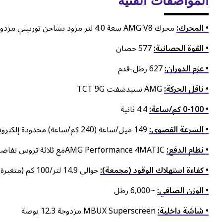
المواصفات الفنية
• المحرك:
محرك AMG V8 سعة 4.0 لتر مزود بشاحن توربيني مزدوج ومصنوع يدويًا
• القوة الحصانية:
577 حصان
• عزم الدوران:
627 رطل-قدم
• ناقل الحركة:
AMG سبيدشفت TCT 9G
• 0-100 كم/ساعة:
4.4 ثانية
• السرعة القصوى:
149 ميل/ساعة (240 كم/ساعة) محدودة إلكترونياً
• نظام الدفع:
AMG Performance 4MATICمع ثلاثة تروس تفاضلية قابلة للقفل الكامل
• كفاءة استهلاك الوقود (مجمعة):
حوالي 14.9 لتر/100 كم (متغيرة في الواقع)
• الوزن الصافي:
~6,000 رطل
• شاشة داخلية:
MBUX Superscreen مزدوجة 12.3 بوصة