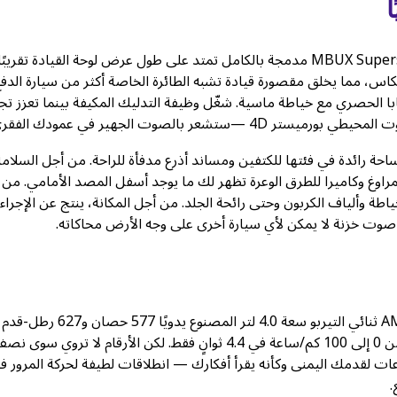
ا
افتح الباب، وسيهدأ العالم الخارجي. يقدم طراز 2025 شاشة MBUX Superscreen مدمجة بالكامل تمتد على طول عرض لوحة القيادة تقريبً
د مضاد للانعكاس، مما يخلق مقصورة قيادة تشبه الطائرة الخاصة أكثر من سيارة الدف
ابا الحصري مع خياطة ماسية. شغّل وظيفة التدليك المكيفة بينما تعزز تج
ساحة رائدة في فئتها للكتفين ومساند أذرع مدفأة للراحة. من أجل السلامة
راوغ وكاميرا للطرق الوعرة تظهر لك ما يوجد أسفل المصد الأمامي. من 
G ma المخصصة تخصيص الخياطة وألياف الكربون وحتى رائحة الجلد. من أجل المكانة، ينتج عن الإجراء
وت خزنة لا يمكن لأي سيارة أخرى على وجه الأرض محاكاته.
تحت غطاء المحرك المنحوت يكمن قلب الوحش. ينتج محرك AMG V8 ثنائي التيربو سعة 4.0 لتر المصنوع 
عزم الدوران. وهذا يدفع سيارة جي واجن التي يبلغ وزنها 6000 رطل من 0 إلى 100 كم/ساعة في 4.4 ثوانٍ فقط. لكن الأرقام لا تروي سوى
لحركة AMG سبيدشفت TCT ذو التسع سرعات لقدمك اليمنى وكأنه يقرأ أفكارك — انطلاقات لطيفة لحركة المرور 
.