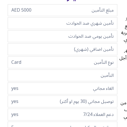
مبلغ التأمين
5000 AED
ا.
تأمين شهري ضد الحوادث
ع
ربة
تأمين يومي ضد الحوادث
تأمين اضافي (شهري)
،
أجل
نوع التأمين
Card
التأمين
الغاء مجاني
yes
توصيل مجاني (30 يوم او أكثر)
yes
يدويًا 577 حصان و627 رطل-قدم من
 نصف
دعم العملاء 7/24
yes
في