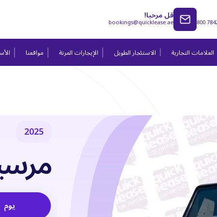
قل مرحبا!
bookings@quicklease.ae
800 784
العلامات التجارية
الاستئجار الطويل
الإيجارات المرنة
مواقعنا
الأسئ
2025
مرسيدس
يوم