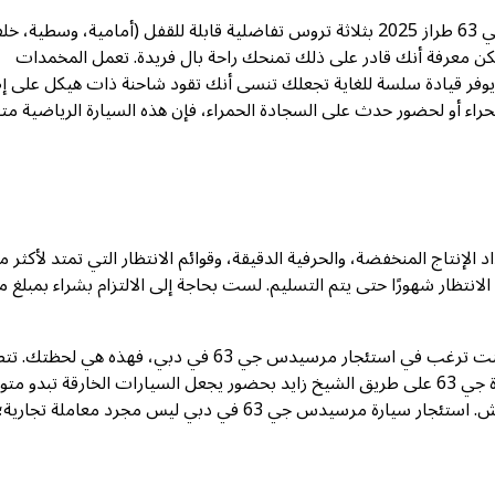
ومع ذلك، فهذه السيارة ليست ذات ميزة واحدة فقط. تتميز سيارة جي 63 طراز 2025 بثلاثة تروس تفاضلية قابلة للقفل (أمامية، وسطية
ئتها. قد لا تتسلق منحدرًا بزاوية 45 درجة أبدًا، لكن معرفة أنك قادر على ذلك تمنحك راحة بال فريدة. تعمل المخمدات
يوفر قيادة سلسة للغاية تجعلك تنسى أنك تقود شاحنة ذات هيكل على إط
 63 2025 لرحلة سفاري في الصحراء أو لحضور حدث على السجادة الحمراء، فإن هذه السيارة الرياضية 
ا. جي 63 هي واحدة منها. إن أعداد الإنتاج المنخفضة، والحرفية الدقيقة، وقوائم الانتظار التي تمتد لأكثر 
الانتظار شهورًا حتى يتم التسليم. لست بحاجة إلى الالتزام بشراء بمبلغ 
بالنسبة لأولئك المقيمين في أكثر مدن العالم ديناميكية، خاصةً إذا كنت ترغب في استئجار مرسيدس جي 63 في دبي، فهذه
الهندسة المعمارية الفائقة في دبي سيارة تتناسب معها. تنزلق سيارة جي 63 على طريق الشيخ زايد بحضور يجعل السيارات الخارقة تبدو م
وتوقف بثقة عند برج العرب. وتتعامل مع الكثبان بهدوء يبدو وكأنه غش. استئجار سيارة مرسيدس جي 63 في دبي ليس مجرد معاملة 