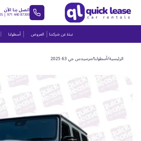
اتصل بنا الآن
25
|
971 440 87300
نبذة عن شركتنا
العروض
أسطولنا
الرئيسية
/
أسطولنا
/
مرسيدس جي 63 2025