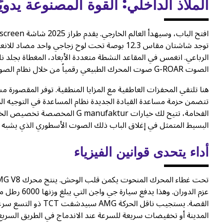
الملاذ الداخلي: القوة المصنوعة يدويً
توجد شاشتان مقاس 12.3 بوصة تحت لوح زجاجي واح
الرباعي. انغمس في المقاعد النشطة متعددة الأبعاد، المغطاة بجلد ن
الصوت G-ROAR صوت المحرك الطبيعي رقمياً من خلال نظام الصوت المحيطي بورميستر 4D —ستشعر بالصوت الجهير في عمودك الفقري.
هنا تلتقي المحفزات العاطفية مع المزايا المنطقية. توفر المقصورة م
تتضمن حزمة مساعدة القيادة الجديدة نظام المساعدة في التوجيه الم
الفخامة، تتيح لك خيارات nufaktur
البسيط المتمثل في إغلاق الباب ذلك الصوت الأسطوري الذي يشبه ص
أداء يتحدى قوانين الفيزياء
القصة. يستجيب ناقل ا
المدينة أو تخفيضات سريعة للسرعة عند الاندماج في الطريق السريع