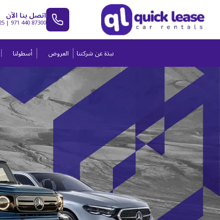
اتصل بنا الآن
25
|
971 440 87300
نبذة عن شركتنا
العروض
أسطولنا