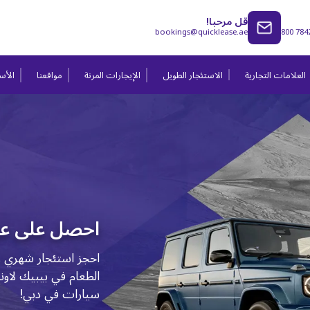
قل مرحبا!
bookings@quicklease.ae
800 784
العلامات التجارية
الاستئجار الطويل
الإيجارات المرنة
مواقعنا
الأسئ
احصل على ع
الطعام في بيبيك لاو
سيارات في دبي!