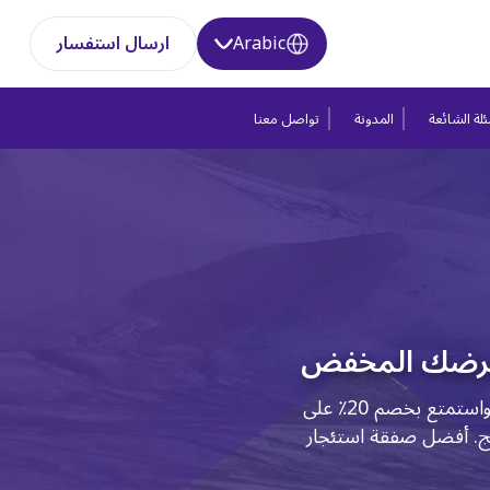
Arabic
ارسال استفسار
لة الشائعة
المدونة
تواصل معنا
رضك المخفض
احجز استئجار شهري واستمتع بخصم 20٪ على
نج. أفضل صفقة استئجار