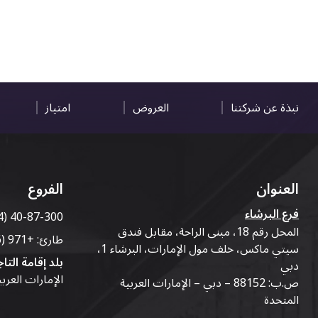
نبذة عن شركتنا
العروض
امتياز
العنوان
الفروع
فرع البرشاء
4) 40-87-300
المحل رقم 18، مبنى الراحة، مقابل فندق
طارئ:
+971 (56) 50-76-010
سيتي ماكس، خلف مول الإمارات، البرشاء 1،
بلد إقامة التاج
دبي
الإمارات العرب
ص.ب: 88152 – دبي – الإمارات العربية
المتحدة