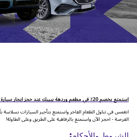
استمتع بخصم 20٪ في مطعم وردهة بيبيك عند حجز ايجار سيارة شهريا مع كويك ليز!
انغمس في تناول الطعام الفاخر واستمتع بتأجير السيارات بسلاسة بأس
الفرصة - احجز الآن واستمتع بالرفاهية على الطريق وعلى الطاولة!
الشروط والأحكام: