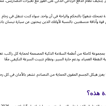
 يتكيف نظام الدفع الرباعي الذكي على الفور مع تغيرات التضاريس، مما
تمنحك شعورًا بالتحكم والراحة في آن واحد. سواء كنت تتنقل في زحام
 قوة وأناقة متسقتين. بالنسبة لأولئك الذين يبحثون عن سيارة نيسان بات
لرفاهية الحقيقية هي راحة البال. تم تجهيز باترول LE بلاتينيوم 2026 بمجموعة كاملة من أنظمة السلامة الذكية المصممة لحماية كل راكب
 النقطة العمياء، ودعم حارة السير، ونظام تثبيت السرعة التكيفي معًا
هلاً بفضل نظام الكاميرا بزاوية 360 درجة، بينما يعزز هيكل الجسم المقوى الحماية من التصادم. تشعر بالأمان في كل ر
دة هذه؟