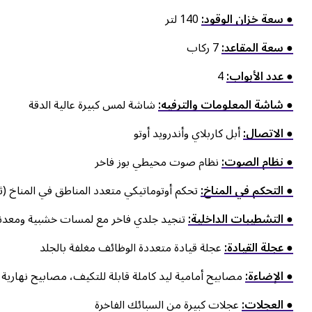
● سعة خزان الوقود:
140 لتر
● سعة المقاعد:
7 ركاب
● عدد الأبواب:
4
● شاشة المعلومات والترفيه:
شاشة لمس كبيرة عالية الدقة
● الاتصال:
أبل كاربلاي وأندرويد أوتو
● نظام الصوت:
نظام صوت محيطي بوز فاخر
● التحكم في المناخ:
تحكم أوتوماتيكي متعدد المناطق في المناخ (ث
● التشطيبات الداخلية:
تنجيد جلدي فاخر مع لمسات خشبية ومعدن
● عجلة القيادة:
عجلة قيادة متعددة الوظائف مغلفة بالجلد
● الإضاءة:
مصابيح أمامية ليد كاملة قابلة للتكيف، مصابيح نهارية،
● العجلات:
عجلات كبيرة من السبائك الفاخرة