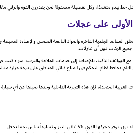
كل خط يبدو متعمدًا، وكل تفصيلة مصقولة لمن يقدرون القوة والرقي معًا.
الأولى على عجلات
مقاعد الجلدية الفاخرة والمواد الناعمة الملمس والإضاءة المحيطة جوً
جميع الركاب دون أي تنازلات.
ا مع الهواتف الذكية، بالإضافة إلى خدمات الملاحة والترفيه. سواء كنت ف
تام. يحافظ نظام التحكم في المناخ ثنائي المناطق على درجة حرارة مثالي
ستئجار نيسان باترول بلاتينيوم 2026 في الإمارات العربية المتحدة، فإن هذه التجربة الداخلية وحدها تميزها عن أي سيا
تحت غطاء المحرك، تم تصميم باترول LE بلاتينيوم 2026 لتحقيق أداء قوي. يوفر محركها القوي V6 ثنائي التيربو تسارعاً سلس، مما يجعل