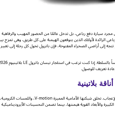
سان باترول LE بلاتينيوم 2026، فإنك لا تدخل مجرد سيارة دفع رباعي، بل تدخل عالمًا من الحضور المهيب والرفاهية
لرباعي الرائدة لأولئك الذين يتوقعون الهيمنة على كل طريق، وهي تمزج بي
 تتجه إلى أراضي الصحراء المفتوحة، فإن باترول تحول كل رحلة إلى تعبير
ادة تعريف للوصول.
قة بلاتينية
تم تصميم المظهر الخارجي لسيارة باترول LE بلاتينيوم 2026 لإثارة الإعجاب. تخلق شبكتها الأمامية المميزة V-motion، واللمسات الكرومية،
الكبيرة والأبعاد القوية هيمنتها، بينما تضمن التحسينات الأيروديناميكية