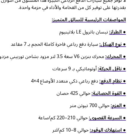
بقدرتها على توفير كل من الفخامة والأداء في حزمة واحدة.
المواصفات الرئيسية للسائق المتميز:
● الطراز:
نيسان باترول LE بلاتينيوم
● نوع الهيكل:
سيارة دفع رباعي فاخرة كاملة الحجم بـ 7 مقاعد
● المحرك:
محرك بنزين V6 سعة 3.5 لتر مزود بشاحن توربيني مزدوج
● ناقل الحركة:
أوتوماتيكي بـ 9 سرعات
● نظام الدفع:
دفع رباعي ذكي متعدد الأوضاع 4×4
● القوة الحصانية:
حوالي 425 حصان
● العزم:
حوالي 700 نيوتن متر
● السرعة القصوى:
حوالي 210–220 كم/ساعة
● استهلاك الوقود:
حوالي 8–10 كم/لتر