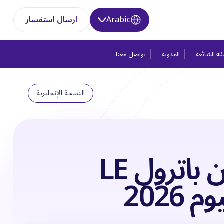
Arabic
ارسال استفسار
لة الشائعة
المدونة
تواصل معنا
النسخة الإنجليزية
نيسان باترول LE
م 2026