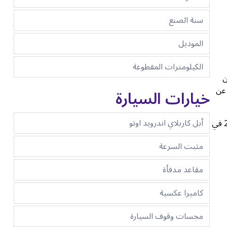
سنة الصنع
الموديل
الكيلومترات المقطوعة
ن
 عن
خيارات السيارة
أبل كاربلاي اندرويد اوتو
من اللحظة التي تقترب فيها من مظهرها الجريء، تنقل باترول إحساساً بالسلطة. إذا كنت ترغب في استئجار نيسان باترول LE بلاتينيوم 2026 في
مثبت السرعة
مقاعد مدفأة
كاميرا عكسية
مجسات وقوف السيارة