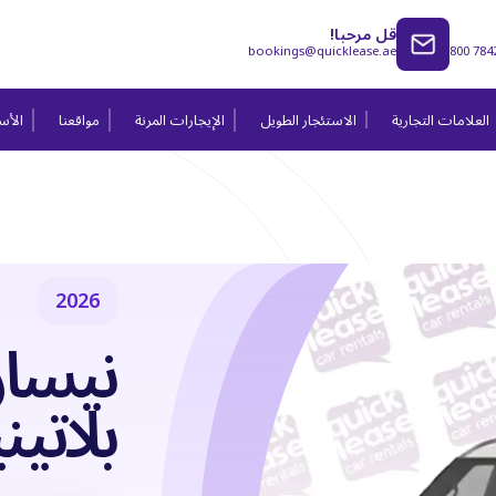
قل مرحبا!
bookings@quicklease.ae
800 784
العلامات التجارية
الاستئجار الطويل
الإيجارات المرنة
مواقعنا
الأسئ
2026
بلاتينيو