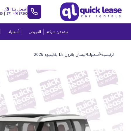
اتصل بنا الآن
25
|
971 440 87300
نبذة عن شركتنا
العروض
أسطولنا
الرئيسية
/
أسطولنا
/
نيسان باترول LE بلاتينيوم 2026