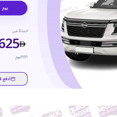
يوم
ابتداءً من
625
800
يوم
ادفع لا