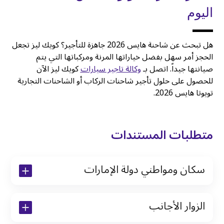
اليوم
هل تبحث عن شاحنة هايس 2026 جاهزة للتأجير؟ كويك ليز تجعل
الحجز أمر سهل بفضل خياراتها المرنة ومركباتها التي يتم
صيانتها جيداً. اتصل بـ
وكالة تاجير سيارات
كويك ليز الآن
للحصول على حلول تأجير شاحنات الركاب أو الشاحنات التجارية
تويوتا هايس 2026.
متطلبات المستندات
سكان ومواطني دولة الإمارات
نسخة من رخصة القيادة والهوية الإماراتية
الزوار الأجانب
نسخة من تأشيرة الاقامة
نسخة من جواز السفر (فقط للمقيمين)
جواز السفر الأصلي أو نسخة منه