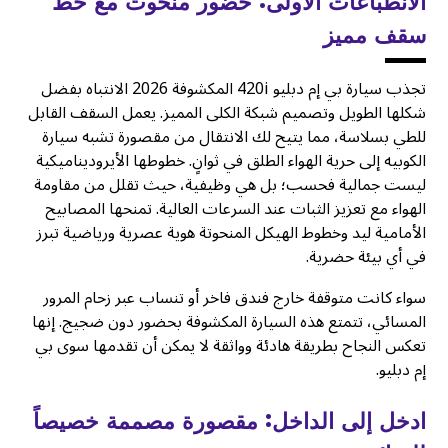
الانطباعات الأولى: حضور منحوت مع خط
سقف مميز
تجذب سيارة بي إم دبليو 420i المكشوفة 2026 الانتباه بفضل
شكلها الطويل وتصميم شبكة الكلى المميز. يعمل السقف القابل
للطي بسلاسة، مما يتيح لك الانتقال من مقصورة تشبه سيارة
الكوبيه إلى حرية الهواء الطلق في ثوانٍ. خطوطها الأيروديناميكية
ليست جمالية فحسب؛ بل هي وظيفية، حيث تقلل من مقاومة
الهواء مع تعزيز الثبات عند السرعات العالية. تمنحها المصابيح
الأمامية ليد وخطوط الهيكل المنحوتة هوية عصرية ورياضية تبرز
في أي بيئة حضرية.
سواء كانت متوقفة خارج فندق فاخر أو تنساب عبر زحام المرور
المسائي، تتمتع هذه السيارة المكشوفة بحضور دون ضجيج. إنها
تعكس النجاح بطريقة هادئة وواثقة لا يمكن أن تقدمها سوى بي
إم دبليو.
ادخل إلى الداخل: مقصورة مصممة خصيصاً