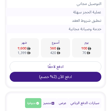
التوصيل مجاني
عملية الحجز سهلة
تنطبق شروط العقد
خدمة وصيانة مجانية
يوم
أسبوع
شهر
1,600
560
100
1,399
420
70
ادفع لاحقًا
ادفع الآن
(
2
%
خصم
)
سيارات الدفع الرباعي
عرض
متميز
متوفرة