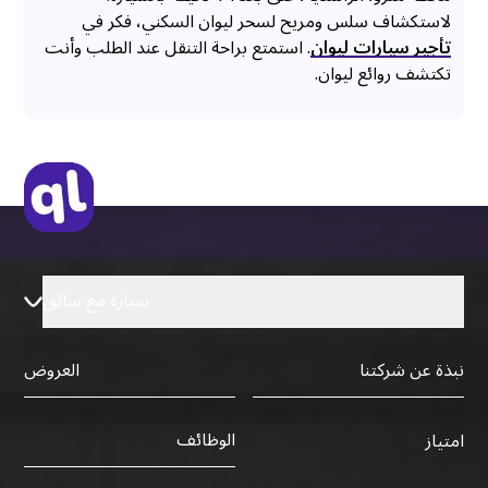
لاستكشاف سلس ومريح لسحر ليوان السكني، فكر في
تأجير سيارات ليوان
. استمتع براحة التنقل عند الطلب وأنت
تكتشف روائع ليوان.
سيارة مع سائق
نبذة عن شركتنا
العروض
الوظائف
امتياز