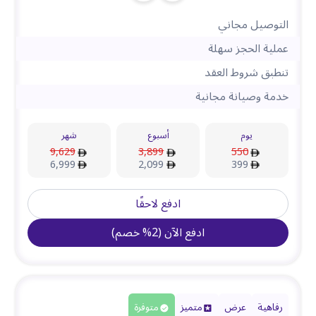
التوصيل مجاني
عملية الحجز سهلة
تنطبق شروط العقد
خدمة وصيانة مجانية
يوم
أسبوع
شهر
9,629
3,899
550
6,999
2,099
399
ادفع لاحقًا
ادفع الآن
(
2
%
خصم
)
رفاهية
عرض
متميز
متوفرة