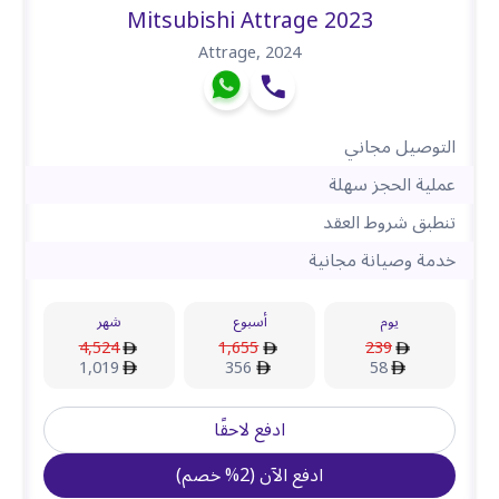
Mitsubishi Attrage 2023
Attrage
,
2024
التوصيل مجاني
عملية الحجز سهلة
تنطبق شروط العقد
خدمة وصيانة مجانية
يوم
أسبوع
شهر
4,524
1,655
239
1,019
356
58
ادفع لاحقًا
ادفع الآن
(
2
%
خصم
)