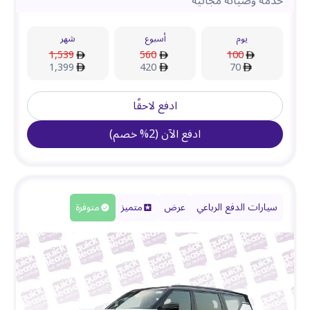
خدمة وصيانة مجانية
يوم
أسبوع
شهر
1,539
560
100
1,399
420
70
ادفع لاحقًا
ادفع الآن
(
2
%
خصم
)
سيارات الدفع الرباعي
عرض
متميز
متوفرة