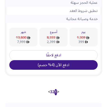
عملية الحجز سهلة
تنطبق شروط العقد
خدمة وصيانة مجانية
يوم
أسبوع
شهر
13,800
8,333
1,309
7,999
2,399
399
ادفع لاحقًا
ادفع الآن
(
4
%
خصم
)
>
3
2
<
1