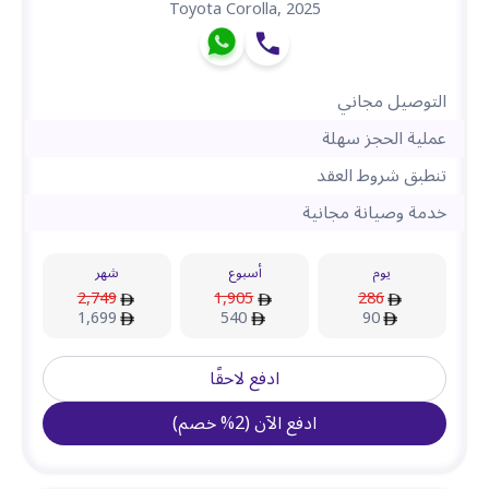
Toyota Corolla
,
2025
التوصيل مجاني
عملية الحجز سهلة
تنطبق شروط العقد
خدمة وصيانة مجانية
يوم
أسبوع
شهر
2,749
1,905
286
1,699
540
90
ادفع لاحقًا
ادفع الآن
(
2
%
خصم
)