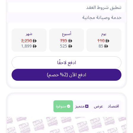
تنطبق شروط العقد
خدمة وصيانة مجانية
يوم
أسبوع
شهر
2,250
735
110
1,899
525
85
ادفع لاحقًا
ادفع الآن
(
2
%
خصم
)
اقتصاد
عرض
متميز
متوفرة