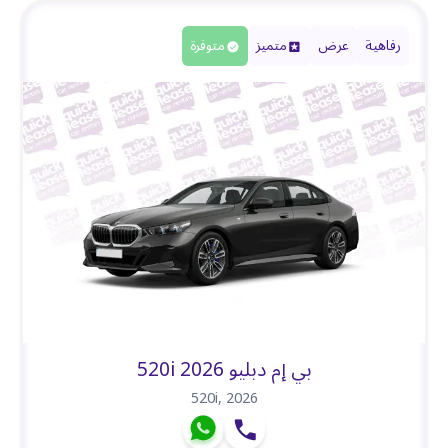
رفاهية
عرض
متميز
متوفرة
بي إم دبليو 520i 2026
520i
,
2026