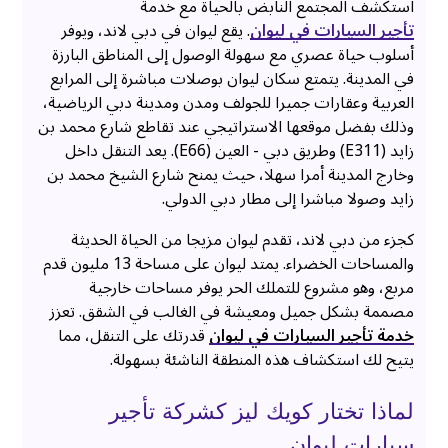
استكشف المجتمع النابض بالحياة مع خدمة
تأجير السيارات في ليوان
. يقع ليوان في دبي لاند، ويوفر
أسلوب حياة عصري مع سهولة الوصول إلى المناطق البارزة
في المدينة. يتمتع سكان ليوان بوصلات مباشرة إلى المرابع
العربية وعقارات جميرا للجولف ومدن ومدينة دبي الرياضية،
وذلك بفضل موقعها الاستراتيجي عند تقاطع شارع محمد بن
زايد (E311) وطريق دبي - العين (E66). يعد التنقل داخل
وخارج المدينة أمرا سهلا، حيث يمنح شارع الشيخ محمد بن
زايد وصولا مباشرا إلى مطار دبي الدولي.
كجزء من دبي لاند، تقدم ليوان مزيجا من الحياة الحديثة
والمساحات الخضراء. يمتد ليوان على مساحة 13 مليون قدم
مربع، وهو مشروع للتملك الحر يوفر مساحات خارجية
مصممة بشكل جميل ومعيشة في الغالب في الشقق. تعزز
خدمة تأجير السيارات في ليوان
قدرتك على التنقل، مما
يتيح لك استكشاف هذه المنطقة الناشئة بسهولة.
لماذا تختار كويك ليز كشركة تأجير
سيارات ليوان