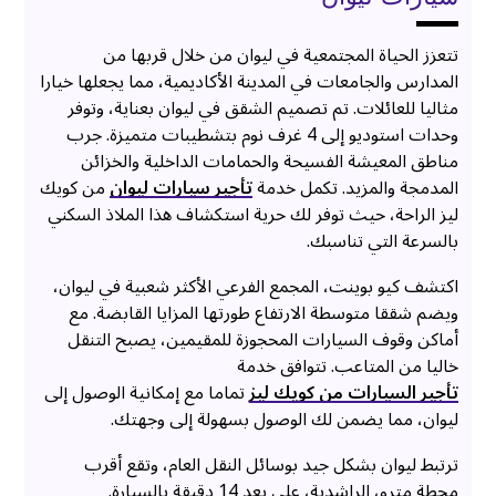
تتعزز الحياة المجتمعية في ليوان من خلال قربها من
المدارس والجامعات في المدينة الأكاديمية، مما يجعلها خيارا
مثاليا للعائلات. تم تصميم الشقق في ليوان بعناية، وتوفر
وحدات استوديو إلى 4 غرف نوم بتشطيبات متميزة. جرب
مناطق المعيشة الفسيحة والحمامات الداخلية والخزائن
المدمجة والمزيد. تكمل خدمة
تأجير سيارات ليوان
من كويك
ليز الراحة، حيث توفر لك حرية استكشاف هذا الملاذ السكني
بالسرعة التي تناسبك.
اكتشف كيو بوينت، المجمع الفرعي الأكثر شعبية في ليوان،
ويضم شققا متوسطة الارتفاع طورتها المزايا القابضة. مع
أماكن وقوف السيارات المحجوزة للمقيمين، يصبح التنقل
خاليا من المتاعب. تتوافق خدمة
تأجير السيارات من كويك ليز
تماما مع إمكانية الوصول إلى
ليوان، مما يضمن لك الوصول بسهولة إلى وجهتك.
ترتبط ليوان بشكل جيد بوسائل النقل العام، وتقع أقرب
محطة مترو، الراشدية، على بعد 14 دقيقة بالسيارة.