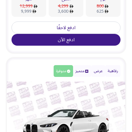
12,999
4,299
800
9,999
3,600
625
ادفع لاحقًا
ادفع الآن
رفاهية
عرض
متميز
متوفرة