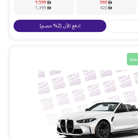
1,539
560
1,399
420
ادفع الآن
(
2
%
خصم
)
وفرة