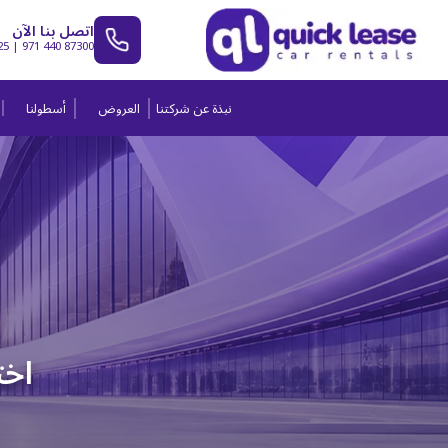
اتصل بنا الآن
25
|
971 440 87300
نبذة عن شركتنا
العروض
أسطولنا
اخت