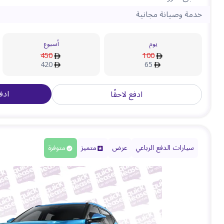
خدمة وصيانة مجانية
يوم
أسبوع
450
100
420
65
ادف
ادفع لاحقًا
سيارات الدفع الرباعي
عرض
متميز
متوفرة