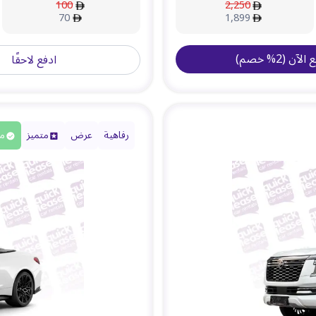
100
2,250
70
1,899
ع الآن
(
2
%
خصم
)
ادفع لاحقًا
رفاهية
عرض
متميز
مت