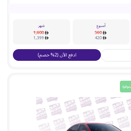
أسبوع
شهر
1,600
560
1,399
420
ادفع الآن
(
2
%
خصم
)
توفرة