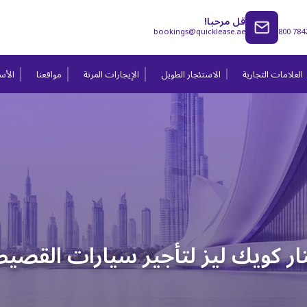
قل مرحبا!
bookings@quicklease.ae
800 784
العلامات التجارية
الاستئجار الطويل
الإيجارات المرنة
مواقعنا
الأسئ
ار كويك ليز لتأجير سيارات القص