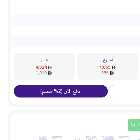
أسبوع
شهر
4,524
1,655
1,019
356
ادفع الآن
(
2
%
خصم
)
توفرة