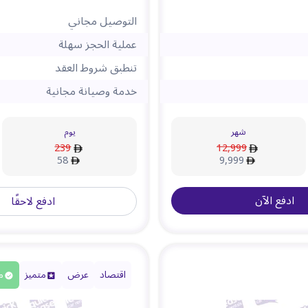
التوصيل مجاني
عملية الحجز سهلة
تنطبق شروط العقد
خدمة وصيانة مجانية
شهر
يوم
239
12,999
58
9,999
ادفع الآن
ادفع لاحقًا
اقتصاد
عرض
متميز
م