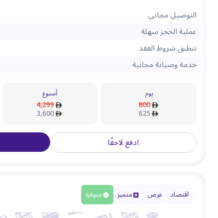
التوصيل مجاني
عملية الحجز سهلة
تنطبق شروط العقد
خدمة وصيانة مجانية
يوم
أسبوع
4,299
800
3,600
625
ادفع لاحقًا
اقتصاد
عرض
متميز
متوفرة