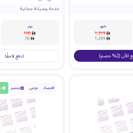
خدمة وصيانة مجانية
شهر
يوم
100
1,319
70
1,299
ع الآن
(
2
%
خصم
)
ادفع لاحقًا
اقتصاد
عرض
متميز
م