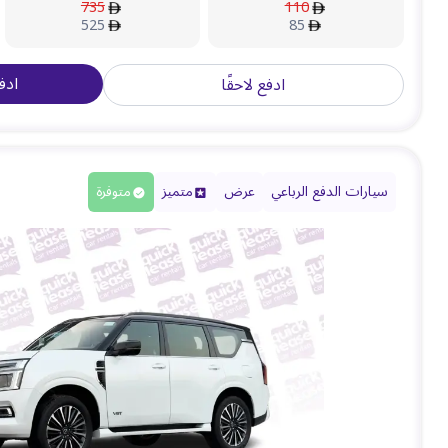
735
110
525
85
ادف
ادفع لاحقًا
سيارات الدفع الرباعي
عرض
متميز
متوفرة