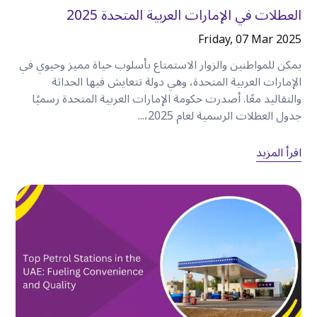
(SUV)
، وسيارات فاخرة.
العطلات في الإمارات العربية المتحدة 2025
•
خطط تأجير يومية، وأسبوعية، وشهرية.
Friday, 07 Mar 2025
•
أسعار شفافة.
•
خيارات حجز مرنة.
يمكن للمواطنين والزوار الاستمتاع بأسلوب حياة مميز وحيوي في
•
سيارات مصانة جيدًا.
الإمارات العربية المتحدة، وهي دولة تتعايش فيها الحداثة
والتقاليد معًا. أصدرت حكومة الإمارات العربية المتحدة رسميًا
•
دعم الصيانة.
جدول العطلات الرسمية لعام 2025،...
•
خدمة عملاء مريحة.
سواء كنت تخطط لقضاء عطلة نهاية أسبوع في زيارة
اقرأ المزيد
المعالم السياحية أو إقامة أطول في دبي، توفر كويك ليز
خيارات سيارات تناسب احتياجات السفر المختلفة
.
الخلاصة
الكرامة
أكثر من مجرد مكان ملائم للإقامة — إنها واحدة
من أفضل نقاط الانطلاق لاستكشاف كل ما تقدمه
دبي
.