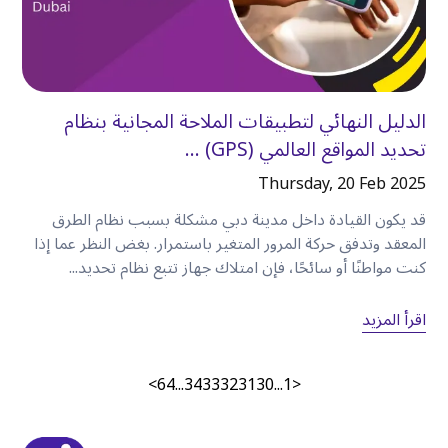
•
توفر السيارة المستأجرة مرونة أكبر مقارنة بالاعتماد
على سيارات الأجرة أو وسائل النقل العام
.
•
تستفيد العائلات والمجموعات من الراحة الإضافية
ومساحة الأمتعة الأكبر
.
الدليل النهائي لتطبيقات الملاحة المجانية بنظام
•
يمكن للمسافرين من رجال الأعمال التنقل بكفاءة بين
تحديد المواقع العالمي (GPS) ...
المناطق التجارية في دبي
.
Thursday, 20 Feb 2025
•
يعتمد اختيار السيارة المناسبة على أسلوب سفرك
وحجم مجموعتك
.
قد يكون القيادة داخل مدينة دبي مشكلة بسبب نظام الطرق
•
تقدم كويك ليز خيارات تأجير مرنة مع مجموعة واسعة
المعقد وتدفق حركة المرور المتغير باستمرار. بغض النظر عما إذا
كنت مواطنًا أو سائحًا، فإن امتلاك جهاز تتبع نظام تحديد...
من السيارات لتناسب الاحتياجات المختلفة
.
اقرأ المزيد
الأسئلة الشائعة
>
64
...
34
33
32
31
30
...
1
<
۱. لماذا تعتبر
الكرامة
مكانًا جيدًا للإقامة في دبي؟
تتمتع كرامة بموقع مركزي مع سهولة الوصول إلى