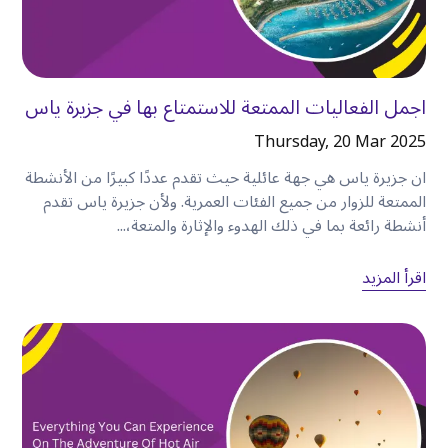
•
شارع الشيخ زايد.
•
عود ميثا.
•
بر دبي.
•
داون تاون دبي.
اجمل الفعاليات الممتعة للاستمتاع بها في جزيرة ياس
•
مطار دبي الدولي.
Thursday, 20 Mar 2025
سواء كنت في دبي للعمل أو الترفيه، فإن الإقامة في
ان جزيرة ياس هي جهة عائلية حيث تقدم عددًا كبيرًا من الأنشطة
الكرامة تتيح لك الوصول إلى كل أرجاء المدينة تقريبًا
الممتعة للزوار من جميع الفئات العمرية. ولأن جزيرة ياس تقدم
بسهولة
.
أنشطة رائعة بما في ذلك الهدوء والإثارة والمتعة،...
حوّل رحلة واحدة إلى يوم كامل من المغامرة
اقرأ المزيد
تتمثل إحدى أكبر مزايا استئجار سيارة في حرية زيارة
العديد من المعالم السياحية دون القلق بشأن التنقل
بينها
.
على سبيل المثال،
قد يبدو يومك كما يلي
:
الصباح
ابدأ يومك بتناول وجبة الإفطار في الكرامة قبل التوجه