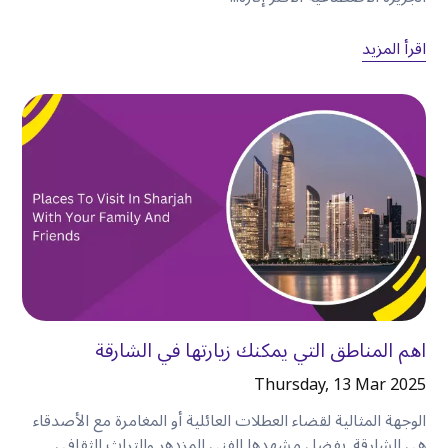
بدلاً من ترتيب وسائل النقل قبل كل اجتماع، يمكنك
إدارة جدولك الزمني بنفسك بثقة
.
اقرأ المزيد
اختر سيارة تناسب رحلتك
لكل مسافر احتياجات مختلفة
.
السيارات الاقتصادية
مثالية لـ
:
•
المسافرون بمفردهم.
•
الأزواج.
•
الزوار المهتمون بالميزانية.
سيارات السيدان
اهم المناطق التي يمكنك زيارتها في الشارقة
مثالية لـ
:
Thursday, 13 Mar 2025
•
رحلات العمل.
الوجهة المثالية لقضاء العطلات العائلية أو المغامرة مع الأصدقاء
•
العائلات الصغيرة.
هي الشارقة. بفضل مشهدها الفني المزدهر والتراث الثقافي