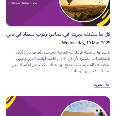
بالسيارة إلى حي الفهيدي التاريخي لاستكشاف التراث
الثقافي لدبي
.
بعد الظهر
تابع طريقك إلى داون تاون دبي، حيث يمكنك قضاء
كل ما يمكنك تجربته في مغامرة ركوب منطاد في دبي
الوقت في التسوق أو زيارة برج خليفة أو الاستمتاع بدبي
مول
.
Wednesday, 19 Mar 2025
المساء
باعتبارها عاصمة الإمارات العربية المتحدة، تُعرف دبي أيضًا
توجه إلى مرسى دبي لتناول العشاء على الواجهة البحرية
بالمغامرات المثيرة لأن كل زائر، وخاصة أولئك الذين يحبون
التحديات المثيرة، سيستمتع بها. هناك الكثير من الأشياء التي
قبل العودة براحة إلى مكان إقامتك
.
يمكنك القيام بها لرحلة...
غالبًا ما تستغرق محاولة إكمال نفس مسار الرحلة
باستخدام سيارات الأجرة أو وسائل النقل العام وقتًا
اقرأ المزيد
أطول وتتطلب تخطيطًا دقيقًا
.
اكتشف ما هو أكثر من المعالم السياحية الشهيرة
تزخر دبي بالعديد من المعالم السياحية الشهيرة، لكن