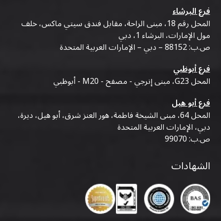
خلال إقامتك، فغالبًا ما يوفر استئجار سيارة مزيدًا من
فرع البرشاء
الراحة والمرونة
.
المحل رقم 18، مبنى الراحة، مقابل فندق سيتي ماكس، خلف
٥. ما هي السيارة المستأجرة الأفضل للسياح؟
مول الإمارات، البرشاء 1، دبي
تعد السيارات الاقتصادية مثالية للأزواج والمسافرين
ص.ب: 88152 – دبي – الإمارات العربية المتحدة
الفرديين، بينما تناسب سيارات الدفع الرباعي
العائلات
فرع أبوظبي
والزوار الذين يحملون أمتعة إضافية
.
المحل G23، مبنى إنرجي - مصفح - M20 - أبوظبي
٦. هل يمكنني استئجار سيارة في
الكرامة
لبضعة أيام
فقط؟
فرع أبو هيل
نعم. تقدم معظم شركات التأجير خيارات تأجير يومية
المحل 64، مبنى الشيخة فاطمة، هور العنز شرق، أبو هيل، ديرة،
دبي، الإمارات العربية المتحدة
وأسبوعية وشهرية لتناسب خطط السفر المختلفة
.
ص.ب: 99070
٧. هل ترتبط
الكرامة
جيدًا ببقية أنحاء دبي؟
نعم. توفر
الكرامة
وصولاً سهلاً إلى شارع الشيخ زايد
الشهادات
والطرق الرئيسية الأخرى، مما يجعل الوصول إلى معظم
مناطق دبي أمرًا مريحًا
.
٨. ما الذي يجب أن أبحث عنه عند اختيار شركة تأجير
سيارات في
الكرامة
؟