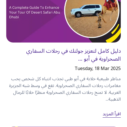
بعضًا من أكثر تجاربها التي لا تُنسى تقع بعيدًا عن
المسارات السياحية المعتادة
.
باستخدام سيارتك المستأجرة،
يصبح من الأسهل زيارة
:
•
المقاهي المحلية.
•
الحدائق العامة.
•
المناطق ذات الإطلالات الخلابة على الواجهة البحرية.
دليل كامل لتعزيز جولتك في رحلات السفاري
•
أسواق عطلة نهاية الأسبوع.
الصحراوية في أبو ...
•
المعالم السياحية العائلية.
•
أماكن تناول الطعام الأقل شهرة.
Tuesday, 18 Mar 2025
بدلاً من حصر نفسك في الأماكن التي تصل إليها وسائل
مناظر طبيعية خلابة في أبو ظبي تجذب انتباه كل شخص يحب
النقل العام مباشرةً، يمكنك استكشاف دبي بطريقة أكثر
مغامرات رحلات السفاري الصحراوية. تقع في وسط شبه الجزيرة
طبيعية
.
العربية. لا تمنح رحلات السفاري الصحراوية منظرًا خلابًا للرمال
الذهبية...
سافر براحة مع العائلة أو الأصدقاء
اقرأ المزيد
يصبح السفر مع الأطفال أو مع مجموعة أصدقاء أسهل