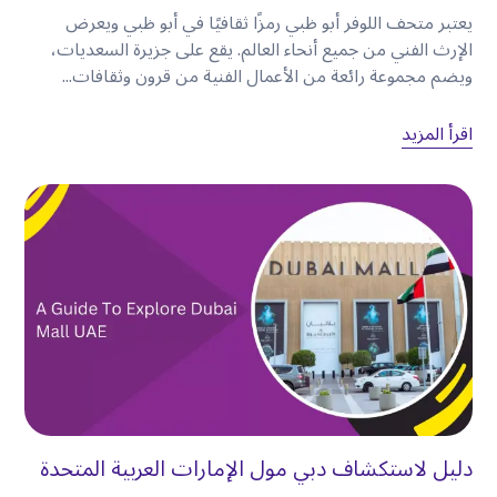
يستمتع العديد من الزوار برحلات نهاية الأسبوع إلى
:
يعتبر متحف اللوفر أبو ظبي رمزًا ثقافيًا في أبو ظبي ويعرض
•
أبو ظبي.
الإرث الفني من جميع أنحاء العالم. يقع على جزيرة السعديات،
•
حتا.
ويضم مجموعة رائعة من الأعمال الفنية من قرون وثقافات...
•
القدرا.
•
الفجيرة.
اقرأ المزيد
•
رأس الخيمة.
تمنحك سيارة الإيجار المرونة في الانطلاق متى شئت
والاستمتاع بالرحلة بالسرعة التي تناسبك
.
لماذا يفضل المزيد من الزوار السيارات
المستأجرة على سيارات الأجرة
على الرغم من أن سيارات الأجرة مريحة للرحلات
العرضية، إلا أنها قد لا تكون دائمًا الخيار الأكثر عملية
دليل لاستكشاف دبي مول الإمارات العربية المتحدة
للمسافرين الذين يقومون بعدة رحلات يوميًا
.