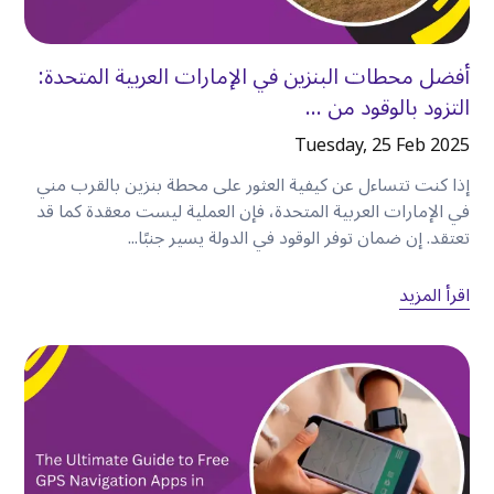
يمنحك اختيار استئجار سيارة في الكرامة المرونة
لاكتشاف المعالم السياحية الشهيرة والأحياء المحلية
أفضل محطات البنزين في الإمارات العربية المتحدة:
والشواطئ الجميلة والمناطق التجارية والكنوز الخفية
التزود بالوقود من ...
دون الاعتماد على جداول مواصلات ثابتة
.
Tuesday, 25 Feb 2025
سواء كنت مسافرًا بمفردك أو مع العائلة أو في رحلة
عمل، فإن امتلاك سيارتك الخاصة يغير طريقة
إذا كنت تتساءل عن كيفية العثور على محطة بنزين بالقرب مني
استكشافك للمدينة. فبدلاً من مجرد زيارة دبي، ستتمتع
في الإمارات العربية المتحدة، فإن العملية ليست معقدة كما قد
تعتقد. إن ضمان توفر الوقود في الدولة يسير جنبًا...
بالحرية في استكشافها بالطريقة التي تريدها
.
اقرأ المزيد
النقاط الرئيسية
•
موقع كرامة المركزي يجعلها نقطة انطلاق ممتازة
لاستكشاف دبي
.
•
يتيح لك استئجار سيارة زيارة العديد من المعالم
السياحية في يوم واحد
.