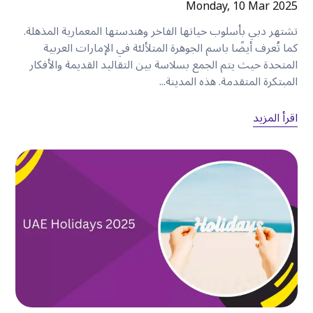
Monday, 10 Mar 2025
توفر السيارة المستأجرة
:
•
مرونة أكبر.
تشتهر دبي بأسلوب حياتها الفاخر وهندستها المعمارية المذهلة.
•
خصوصية أفضل.
كما تُعرف أيضًا باسم الجوهرة المتلألئة في الإمارات العربية
المتحدة حيث يتم الجمع بسلاسة بين التقاليد القديمة والأفكار
•
راحة أكبر.
المبتكرة المتقدمة. هذه المدينة...
•
سهولة أكبر في التعامل مع الأمتعة.
•
حرية الاستكشاف متى شئت.
اقرأ المزيد
بالنسبة للزوار الذين يقيمون لعدة أيام أو أكثر، غالبًا ما
يصبح
استئجار سيارة
الحل الأكثر عملية للنقل
.
لماذا تختار كويك ليز في
الكرامة
؟
تجعل كويك ليز استئجار السيارة أمرًا بسيطًا ومريحًا
للعملاء المقيمين في
الكرامة
والمناطق المحيطة بها
.
يستفيد العملاء من
:
•
سيارات اقتصادية، وسيدان، وسيارات الدفع الرباعي