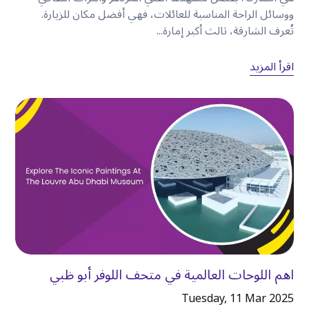
•
القيادة المريحة داخل المدينة.
ووسائل الراحة المناسبة للعائلات، فهي أفضل مكان للزيارة.
تُعرف الشارقة، ثالث أكبر إمارة...
سيارات الدفع الرباعي
موصى بها لـ
:
اقرأ المزيد
•
العائلات.
•
رحلات الطرق الطويلة.
•
الأمتعة الكبيرة.
تقدم كويك ليز
فئات متعددة من المركبات حتى يتمكن
العملاء من اختيار الخيار الأنسب لخطط سفرهم وحجم
مجموعتهم وميزانيتهم
.
اجعل رحلات نهاية الأسبوع بالسيارة أكثر سهولة
يمنحك الإقامة في
الكرامة
أيضًا إمكانية الوصول
اهم اللوحات العالمية في متحف اللوفر أبو ظبي
بسهولة بالسيارة إلى وجهات خارج وسط دبي
.
Tuesday, 11 Mar 2025