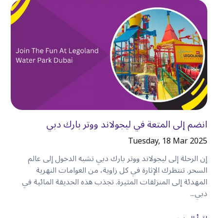
بكثير عندما يتمكن الجميع من البقاء معًا في سيارة
واحدة
.
توفر لك السيارة المستأجرة مساحة لـ
:
•
أكياس التسوق.
•
عربات الأطفال.
•
الأمتعة.
•
المعدات الرياضية.
•
المتعلقات الشخصية.
بدلاً من التنسيق بين عدة سيارات أجرة، يمكن للجميع
انضم إلى المتعة في ليجولاند ووتر بارك دبي
الاستمتاع بالرحلة معًا
.
Tuesday, 18 Mar 2025
وفر الوقت كل يوم
إن الرحلة إلى ليجولاند ووتر بارك دبي تشبه الدخول إلى عالم
الوقت ثمين، خاصةً إذا كنت تزور دبي لبضعة أيام فقط
.
السحر. تنتظرك الإثارة في كل زاوية، من العوامات النهرية
تساعدك السيارة المستأجرة على تقليل
:
المهدئة إلى المنزلقات المثيرة. تجذب هذه الحديقة المائية في
دبي...
•
الانتظار لسيارات الأجرة.
•
المشي بين وسائل النقل المختلفة.