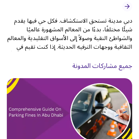
دبي مدينة تستحق الاستكشاف. فكل حي فيها يقدم
شيئًا مختلفًا، بدءًا من المعالم المشهورة عالميًا
والشواطئ النقية وصولاً إلى الأسواق التقليدية والمعالم
الثقافية ووجهات الترفيه الحديثة. إذا كنت تقيم في
الكرامة، فأنت بالفعل في واحدة من أكثر الأحياء حيويةً
وتواصلاً في المدينة
.
جميع مشاركات المدونة
تشتهر الكرامة بشوارعها النابضة بالحياة، وفرص
التسوق بأسعار معقولة، ومطاعمها المتنوعة، وموقعها
المركزي، مما يجعلها نقطة انطلاق ممتازة لاكتشاف كل
ما تقدمه دبي. ولكن على الرغم من أن المنطقة تتمتع
بشبكة مواصلات عامة جيدة، فإن الاعتماد فقط على
الحافلات أو سيارات الأجرة قد يحد من مرونتك، خاصةً
إذا كنت تخطط لزيارة وجهات متعددة في يوم واحد
.
لهذا السبب يختار العديد من الزوار والمقيمين
استئجار