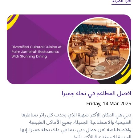
اقرأ المزيد
•
التنقلات المتعددة.
•
التأخيرات غير الضرورية في السفر.
وهذا يعني مزيدًا من الوقت للاستمتاع بدبي، ووقتًا أقل
في الوصول إلى الأماكن
.
خيار مثالي للمسافرين من رجال الأعمال
المقيمين في
الكرامة
تعد كرامة أيضًا موقعًا مناسبًا للمهنيين الذين يحضرون
اجتماعات في أنحاء دبي
.
تسهل السيارة المستأجرة التنقل بين
:
افضل المطاعم في نخلة جميرا
•
بيزنس باي.
Friday, 14 Mar 2025
•
مركز دبي المالي العالمي.
•
مدينة دبي للرعاية الصحية.
دبي هي المكان الأكثر شهرة الذي يجذب كل زائر بمناظرها
الطبيعية والاصطناعية الجميلة. جميع الأماكن الطبيعية
•
مركز دبي التجاري العالمي.
والاصطناعية تعزز جمال دبي، بما في ذلك نخلة جميرا. إنها
•
القوز.
الجزيرة الاصطناعية الأكثر إثارة...