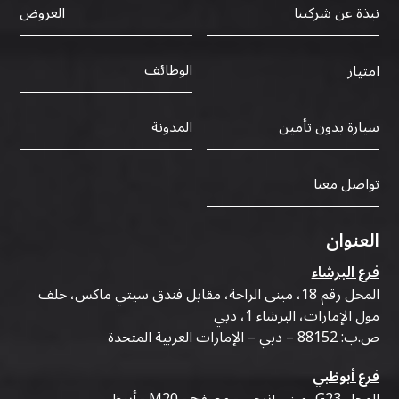
نبذة عن شركتنا
العروض
الوظائف
امتياز
سيارة بدون تأمين
المدونة
تواصل معنا
العنوان
فرع البرشاء
المحل رقم 18، مبنى الراحة، مقابل فندق سيتي ماكس، خلف
مول الإمارات، البرشاء 1، دبي
ص.ب: 88152 – دبي – الإمارات العربية المتحدة
فرع أبوظبي
المحل G23، مبنى إنرجي - مصفح - M20 - أبوظبي