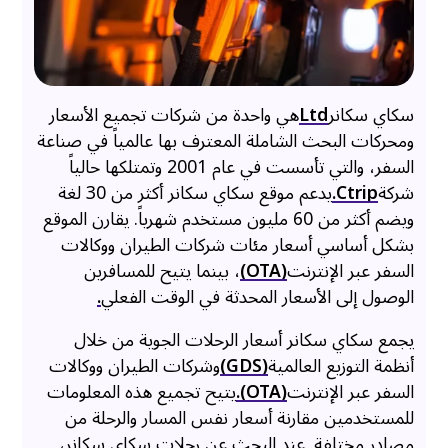
سكاي سكانر
Ltd
هي واحدة من شركات تجميع الأسعار
ومحركات البحث الشاملة المعترف بها عالمياً في صناعة
السفر، والتي تأسست في عام 2001 وتمتلكها حالياً
شركة
Ctrip.
يدعم موقع سكاي سكانر أكثر من 30 لغة
ويضم أكثر من 60 مليون مستخدم شهرياً. يقارن الموقع
بشكل أساسي أسعار مئات شركات الطيران ووكالات
السفر عبر الإنترنت
(OTA)
، بينما يتيح للمسافرين
الوصول إلى الأسعار المحدثة في الوقت الفعلي
.
يجمع سكاي سكانر أسعار الرحلات الجوية من خلال
أنظمة التوزيع العالمية
(GDS)
وشركات الطيران ووكالات
السفر عبر الإنترنت
(OTA).
يتيح تجميع هذه المعلومات
للمستخدمين مقارنة أسعار نفس المسار والرحلة من
مصادر مختلفة. عند البحث عن رحلات سكاي سكانر،