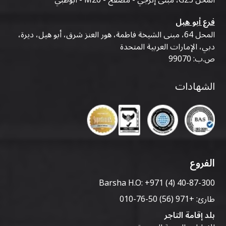
فرع أبو هيل
المحل 64، مبنى الشيخة فاطمة، هور العنز شرق، أبو هيل، ديرة،
دبي، الإمارات العربية المتحدة
ص.ب: 99070
الشهادات
الفروع
Barsha H.O:
+971 (4) 40-87-300
طارئ:
+971 (56) 50-76-010
بلد إقامة التاجر