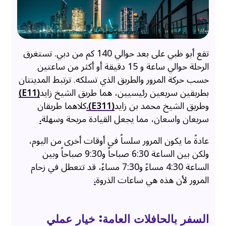
تقع أبو ظبي على بعد حوالي 140 كم من دبي. تستغرق
الرحلة حوالي ساعة و 15 دقيقة أو أكثر من ساعتين
حسب حركة المرور والطريق الذي تسلكه. ترتبط المدينتان
بطريقين سريعين رئيسيين، هما طريق الشيخ زايد
(E11)
وطريق الشيخ محمد بن زايد
(E311).
كلاهما طريقان
سريعان واسعان، مما يجعل القيادة مريحة وسهلة
.
عادةً ما يكون المرور سلساً في أوقات أخرى من اليوم،
ولكن بين الساعة 6:30 صباحاً و9:30 صباحاً وبين
الساعة 4:30 مساءً و7:30 مساءً، قد تتعطل في زحام
المرور لأن هذه هي ساعات الذروة
.
السفر بالحافلات العامة: خيار عملي