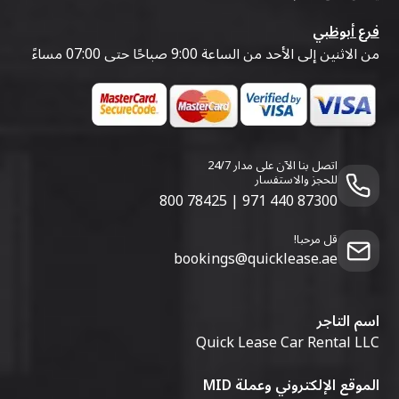
فرع أبوظبي
من الاثنين إلى الأحد من الساعة 9:00 صباحًا حتى 07:00 مساءً
اتصل بنا الآن على مدار 24/7
للحجز والاستفسار
800 78425
|
971 440 87300
قل مرحبا!
bookings@quicklease.ae
اسم التاجر
Quick Lease Car Rental LLC
الموقع الإلكتروني وعملة MID