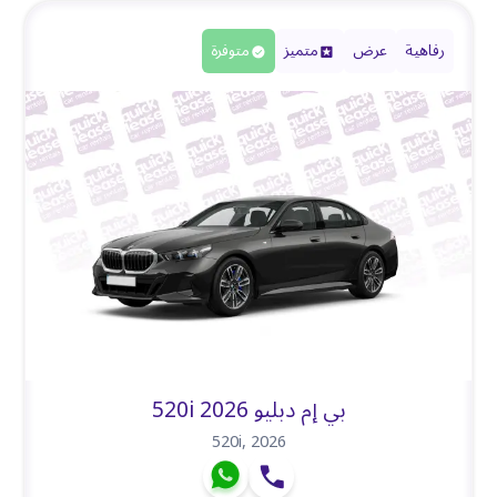
رفاهية
عرض
متميز
متوفرة
بي إم دبليو 520i 2026
520i
,
2026