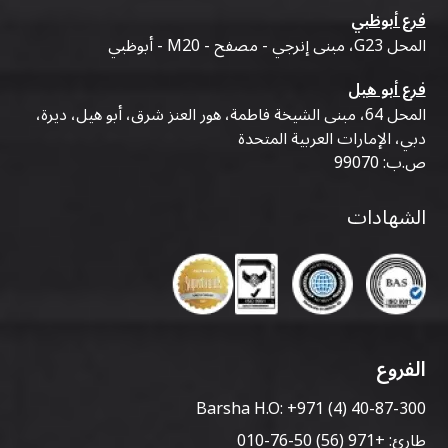
فرع أبوظبي
المحل G23، مبنى إنرجي - مصفح - M20 - أبوظبي
فرع أبو هيل
المحل 64، مبنى الشيخة فاطمة، هور العنز شرق، أبو هيل، ديرة،
دبي، الإمارات العربية المتحدة
ص.ب: 99070
الشهادات
الفروع
Barsha H.O:
+971 (4) 40-87-300
طارئ:
+971 (56) 50-76-010