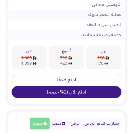
التوصيل مجاني
عملية الحجز سهلة
تنطبق شروط العقد
خدمة وصيانة مجانية
يوم
أسبوع
شهر
1,600
560
100
1,399
420
70
ادفع لاحقًا
ادفع الآن
(
2
%
خصم
)
سيارات الدفع الرباعي
عرض
متميز
متوفرة