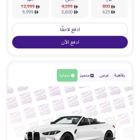
12,999
4,299
800
9,999
3,600
625
ادفع لاحقًا
ادفع الآن
رفاهية
عرض
متميز
متوفرة