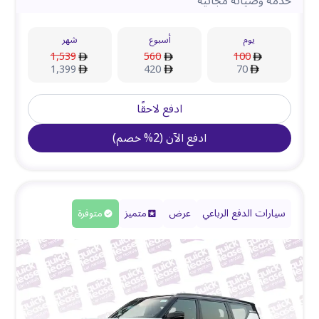
خدمة وصيانة مجانية
يوم
أسبوع
شهر
1,539
560
100
1,399
420
70
ادفع لاحقًا
ادفع الآن
(
2
%
خصم
)
سيارات الدفع الرباعي
عرض
متميز
متوفرة