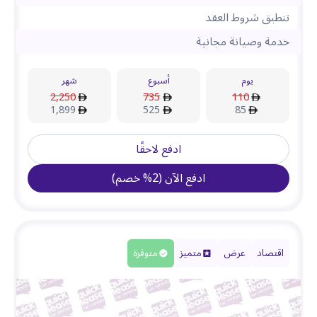
تنطبق شروط العقد
خدمة وصيانة مجانية
يوم
أسبوع
شهر
2,250
735
110
1,899
525
85
ادفع لاحقًا
ادفع الآن
(
2
%
خصم
)
اقتصاد
عرض
متميز
متوفرة