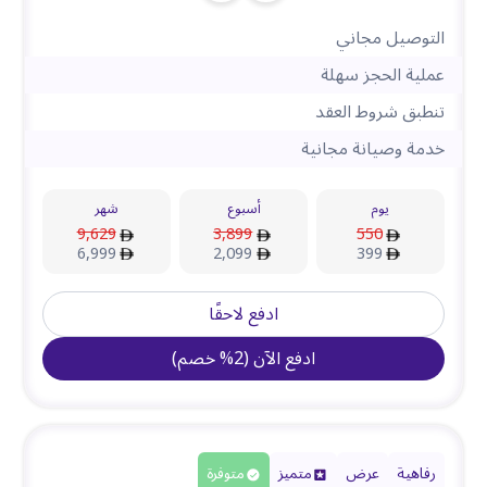
التوصيل مجاني
عملية الحجز سهلة
تنطبق شروط العقد
خدمة وصيانة مجانية
يوم
أسبوع
شهر
9,629
3,899
550
6,999
2,099
399
ادفع لاحقًا
ادفع الآن
(
2
%
خصم
)
رفاهية
عرض
متميز
متوفرة