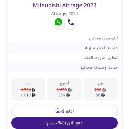
Mitsubishi Attrage 2023
Attrage
,
2024
التوصيل مجاني
عملية الحجز سهلة
تنطبق شروط العقد
خدمة وصيانة مجانية
يوم
أسبوع
شهر
4,524
1,655
239
1,019
356
58
ادفع لاحقًا
ادفع الآن
(
2
%
خصم
)