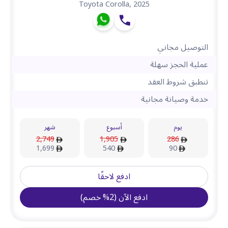
Toyota Corolla
,
2025
التوصيل مجاني
عملية الحجز سهلة
تنطبق شروط العقد
خدمة وصيانة مجانية
يوم
أسبوع
شهر
2,749
1,905
286
1,699
540
90
ادفع لاحقًا
ادفع الآن
(
2
%
خصم
)