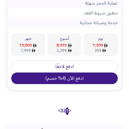
عملية الحجز سهلة
تنطبق شروط العقد
خدمة وصيانة مجانية
يوم
أسبوع
شهر
13,800
8,333
1,309
7,999
2,399
399
ادفع لاحقًا
ادفع الآن
(
4
%
خصم
)
>
3
2
<
1