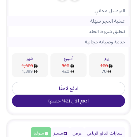
التوصيل مجاني
عملية الحجز سهلة
تنطبق شروط العقد
خدمة وصيانة مجانية
يوم
أسبوع
شهر
1,600
560
100
1,399
420
70
ادفع لاحقًا
ادفع الآن
(
2
%
خصم
)
سيارات الدفع الرباعي
عرض
متميز
متوفرة