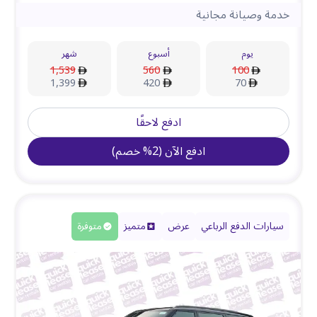
خدمة وصيانة مجانية
يوم
أسبوع
شهر
1,539
560
100
1,399
420
70
ادفع لاحقًا
ادفع الآن
(
2
%
خصم
)
سيارات الدفع الرباعي
عرض
متميز
متوفرة