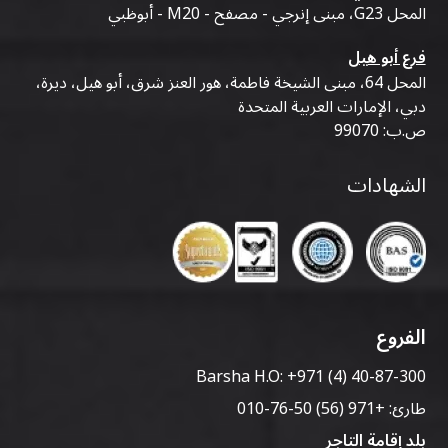
المحل G23، مبنى إنرجي - مصفح - M20 - أبوظبي
فرع أبو هيل
المحل 64، مبنى الشيخة فاطمة، هور العنز شرق، أبو هيل، ديرة،
دبي، الإمارات العربية المتحدة
ص.ب: 99070
الشهادات
الفروع
Barsha H.O:
+971 (4) 40-87-300
طارئ:
+971 (56) 50-76-010
بلد إقامة التاجر