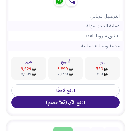
التوصيل مجاني
عملية الحجز سهلة
تنطبق شروط العقد
خدمة وصيانة مجانية
يوم
أسبوع
شهر
9,629
3,899
550
6,999
2,099
399
ادفع لاحقًا
ادفع الآن
(
2
%
خصم
)