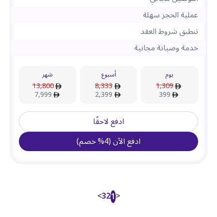
عملية الحجز سهلة
تنطبق شروط العقد
خدمة وصيانة مجانية
يوم
أسبوع
شهر
13,800
8,333
1,309
7,999
2,399
399
ادفع لاحقًا
ادفع الآن
(
4
%
خصم
)
>
3
2
<
1