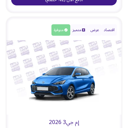
اقتصاد
عرض
متميز
متوفرة
إم جي3 2026