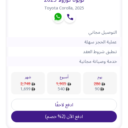
تويوتا كورولا 2025
Toyota Corolla
,
2025
التوصيل مجاني
عملية الحجز سهلة
تنطبق شروط العقد
خدمة وصيانة مجانية
يوم
أسبوع
شهر
2,749
1,905
286
1,699
540
90
ادفع لاحقًا
ادفع الآن
(
2
%
خصم
)