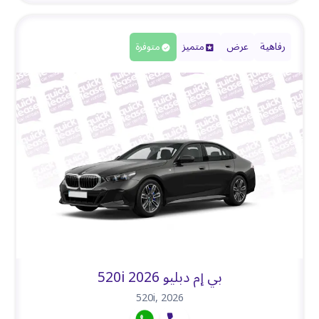
رفاهية
عرض
متميز
متوفرة
بي إم دبليو 520i 2026
520i
,
2026