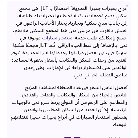
أبراج بحيرات جميرا، المعروفة اختصارًا بـ JLT، هي مجمع
سكني يضم تجمعات سكنية تحيط بها بحيرات اصطناعية،
إلى جانب مبانٍ سكنية وتجارية. يختار الأجانب الراغبون في
العيش بالقرب من مرسى دبي هذا المجمع السكني ملاذهم،
اصبح بإمكانكم طلب خدمة
استئجار سيارات
موثوقة في
دبي. بالإضافة إلى نمط الحياة الراقي، تُعد JLT مجمعًا سكنيًا
شهيرًا في دبي بفضل مرافقها وخدماتها غير المحدودة. تتوفر
العديد من وحدات السكن والمكاتب بأسعار معقولة لمساعدة
الوافدين على الاستقرار براحة في الإمارات. وهي إحدى
مناطق التملك الحر في دبي.
يُفضل الناس السفر في هذه المنطقة لمشاهدة المزيج
النابض بالحياة من السكان والمكاتب والمتاجر والفنادق
والمطاعم. على الرغم من أن الموقع يربط مترو دبي بالوجهات
الرئيسية، إلا أن العديد من السكان المحليين والوافدين
يفضلون استئجار السيارات في أبراج بحيرات جميرا لتنقلاتهم
اليومية.