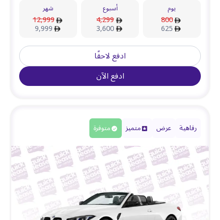
يوم
أسبوع
شهر
12,999
4,299
800
9,999
3,600
625
ادفع لاحقًا
ادفع الآن
رفاهية
عرض
متميز
متوفرة