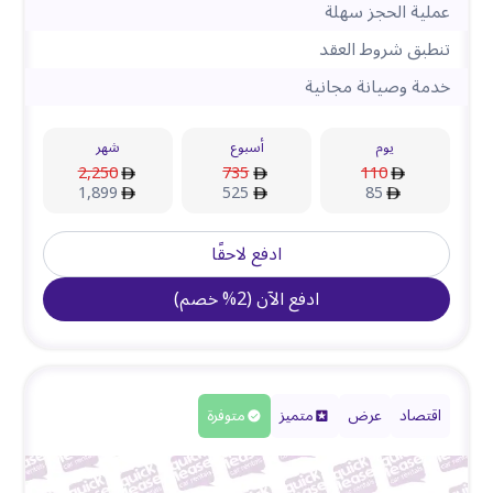
عملية الحجز سهلة
تنطبق شروط العقد
خدمة وصيانة مجانية
يوم
أسبوع
شهر
2,250
735
110
1,899
525
85
ادفع لاحقًا
ادفع الآن
(
2
%
خصم
)
اقتصاد
عرض
متميز
متوفرة