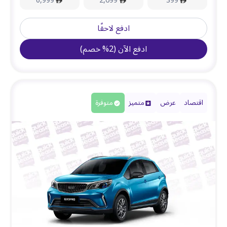
6,999
2,099
399
ادفع لاحقًا
ادفع الآن
(
2
%
خصم
)
اقتصاد
عرض
متميز
متوفرة