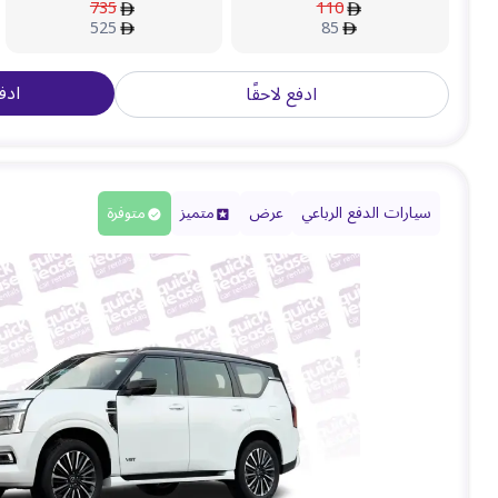
735
110
525
85
ادف
ادفع لاحقًا
سيارات الدفع الرباعي
عرض
متميز
متوفرة