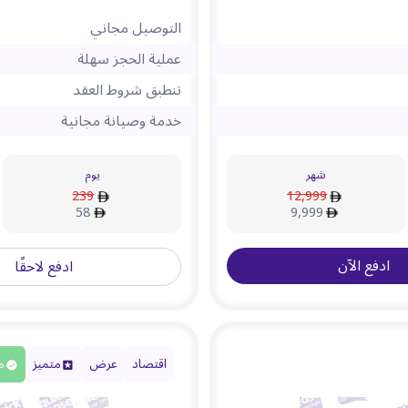
التوصيل مجاني
عملية الحجز سهلة
تنطبق شروط العقد
خدمة وصيانة مجانية
شهر
يوم
239
12,999
58
9,999
ادفع الآن
ادفع لاحقًا
اقتصاد
عرض
متميز
م