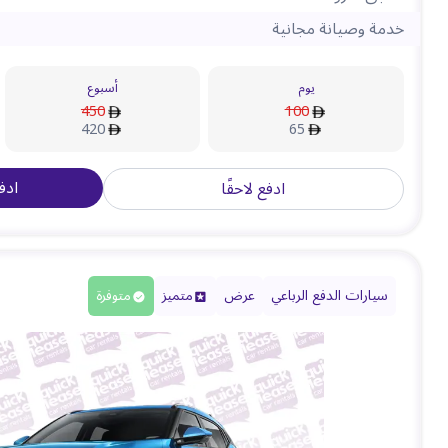
خدمة وصيانة مجانية
يوم
أسبوع
450
100
420
65
ادف
ادفع لاحقًا
سيارات الدفع الرباعي
عرض
متميز
متوفرة