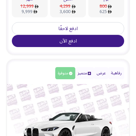
12,999
4,299
800
9,999
3,600
625
ادفع لاحقًا
ادفع الآن
رفاهية
عرض
متميز
متوفرة