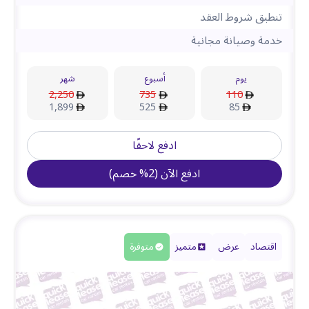
تنطبق شروط العقد
خدمة وصيانة مجانية
يوم
أسبوع
شهر
2,250
735
110
1,899
525
85
ادفع لاحقًا
ادفع الآن
(
2
%
خصم
)
اقتصاد
عرض
متميز
متوفرة