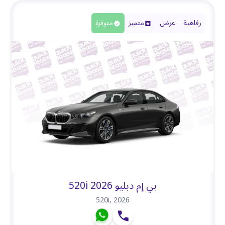
رفاهية
عرض
متميز
متوفرة
بي إم دبليو 520i 2026
520i
,
2026