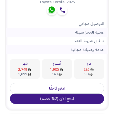
Toyota Corolla
,
2025
التوصيل مجاني
عملية الحجز سهلة
تنطبق شروط العقد
خدمة وصيانة مجانية
يوم
أسبوع
شهر
2,749
1,905
286
1,699
540
90
ادفع لاحقًا
ادفع الآن
(
2
%
خصم
)