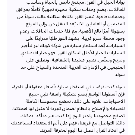
بوابة الخيل في القوز، مجتمع نابض بالحياة ومناسب
للعائلات، يضم وحدات سكنية مجهزة تجهيزًا كاملًا بمرافق
وخدمات فاخرة. تتميز القوز بكثافة سكانية عالية، سواءً من
المقيمين أو العاملين. لذا، يُعد التنقل من وإلى الموقع
بسهولة أمرًا بالغ الأهمية. مع قلة خدمات الحافلات وعدم
وجود محطة مترو قريبة، يشهد القوز طلبًا متزايدًا على
السيارات. يُعد استئجار سيارة من شركة كويك ليز لتأجير
السيارات الخيار الأمثل لسكان القوز، فهو خيار اقتصادي
ومريح وسلّس. تتميز عمليتنا بالشفافية، وتنطبق على
المقيمين في الإمارات العربية المتحدة والسياح على حد
سواء.
سواء كنت ترغب في استئجار سيارة بأسعار معقولة أو فاخرة،
فإن أسطولنا الواسع يضم تشكيلة واسعة تلبي جميع
الاحتياجات. علاوة على ذلك، تخضع مجموعتنا الكاملة
للصيانة والإصلاح بانتظام لضمان تجربة لا مثيل لها لعملائنا.
تصفح مجموعتنا واختر اليوم. إذا كنت غير متأكد، يمكنك
دائمًا التواصل مع فريقنا، فهم على أتم الاستعداد لمساعدتك
في اتخاذ القرار. اتصل بنا اليوم لمعرفة المزيد.