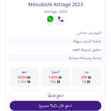
Mitsubishi Attrage 2023
Attrage
,
2024
التوصيل مجاني
عملية الحجز سهلة
تنطبق شروط العقد
خدمة وصيانة مجانية
يوم
أسبوع
شهر
4,524
1,655
239
1,019
356
58
ادفع لاحقًا
ادفع الآن
(
2
%
خصم
)