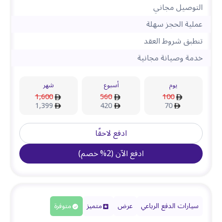
التوصيل مجاني
عملية الحجز سهلة
تنطبق شروط العقد
خدمة وصيانة مجانية
يوم
أسبوع
شهر
1,600
560
100
1,399
420
70
ادفع لاحقًا
ادفع الآن
(
2
%
خصم
)
سيارات الدفع الرباعي
عرض
متميز
متوفرة