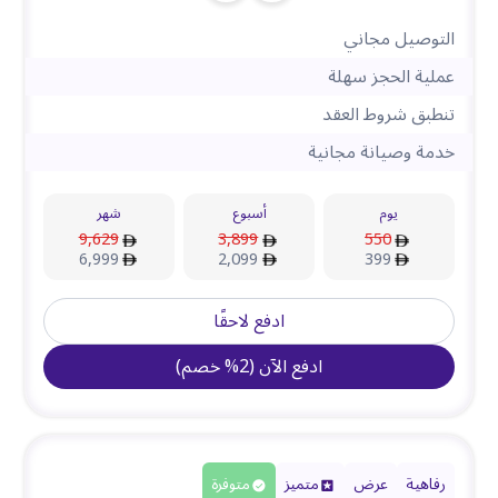
التوصيل مجاني
عملية الحجز سهلة
تنطبق شروط العقد
خدمة وصيانة مجانية
يوم
أسبوع
شهر
9,629
3,899
550
6,999
2,099
399
ادفع لاحقًا
ادفع الآن
(
2
%
خصم
)
رفاهية
عرض
متميز
متوفرة