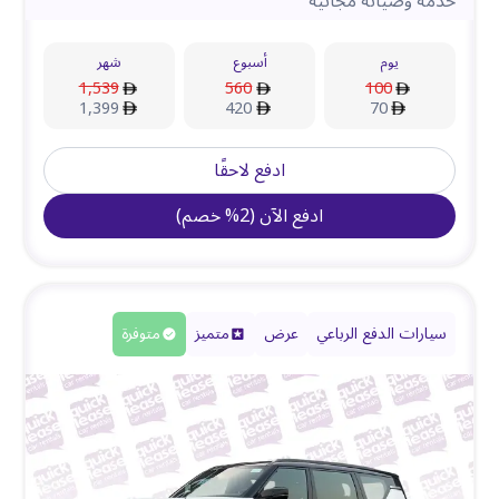
خدمة وصيانة مجانية
يوم
أسبوع
شهر
1,539
560
100
1,399
420
70
ادفع لاحقًا
ادفع الآن
(
2
%
خصم
)
سيارات الدفع الرباعي
عرض
متميز
متوفرة