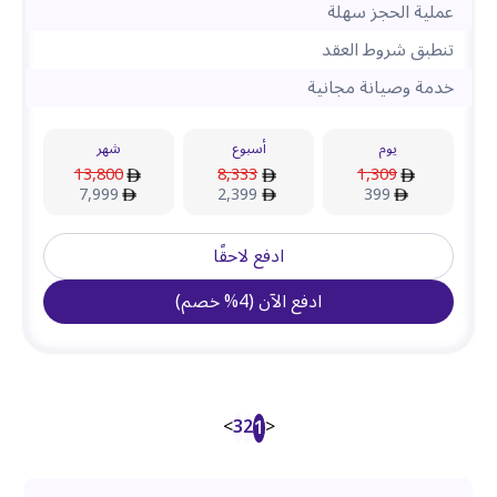
عملية الحجز سهلة
تنطبق شروط العقد
خدمة وصيانة مجانية
يوم
أسبوع
شهر
13,800
8,333
1,309
7,999
2,399
399
ادفع لاحقًا
ادفع الآن
(
4
%
خصم
)
>
3
2
<
1