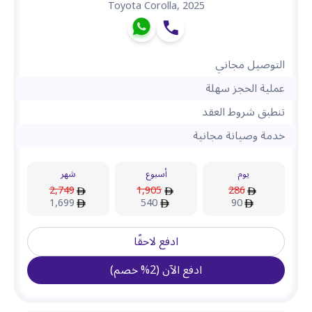
Toyota Corolla
,
2025
التوصيل مجاني
عملية الحجز سهلة
تنطبق شروط العقد
خدمة وصيانة مجانية
يوم
أسبوع
شهر
2,749
1,905
286
1,699
540
90
ادفع لاحقًا
ادفع الآن
(
2
%
خصم
)