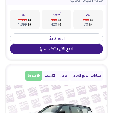
خدمة وصيانة مجانية
يوم
أسبوع
شهر
1,539
560
100
1,399
420
70
ادفع لاحقًا
ادفع الآن
(
2
%
خصم
)
سيارات الدفع الرباعي
عرض
متميز
متوفرة