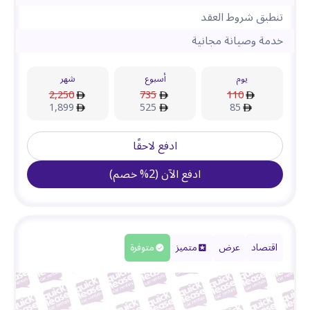
تنطبق شروط العقد
خدمة وصيانة مجانية
يوم
أسبوع
شهر
2,250
735
110
1,899
525
85
ادفع لاحقًا
ادفع الآن
(
2
%
خصم
)
اقتصاد
عرض
متميز
متوفرة