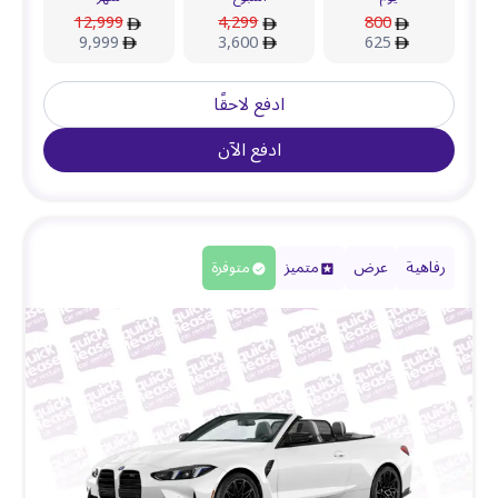
12,999
4,299
800
9,999
3,600
625
ادفع لاحقًا
ادفع الآن
رفاهية
عرض
متميز
متوفرة