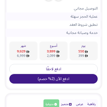
التوصيل مجاني
عملية الحجز سهلة
تنطبق شروط العقد
خدمة وصيانة مجانية
يوم
أسبوع
شهر
9,629
3,899
550
6,999
2,099
399
ادفع لاحقًا
ادفع الآن
(
2
%
خصم
)
رفاهية
عرض
متميز
متوفرة