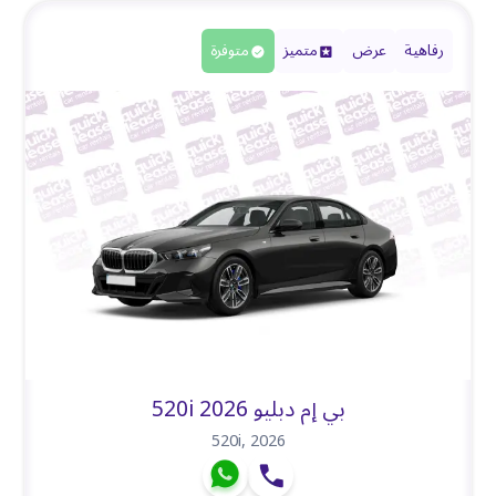
رفاهية
عرض
متميز
متوفرة
بي إم دبليو 520i 2026
520i
,
2026