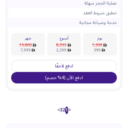
عملية الحجز سهلة
تنطبق شروط العقد
خدمة وصيانة مجانية
يوم
أسبوع
شهر
13,800
8,333
1,309
7,999
2,399
399
ادفع لاحقًا
ادفع الآن
(
4
%
خصم
)
>
3
2
<
1