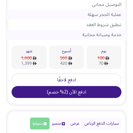
التوصيل مجاني
عملية الحجز سهلة
تنطبق شروط العقد
خدمة وصيانة مجانية
يوم
أسبوع
شهر
1,600
560
100
1,399
420
70
ادفع لاحقًا
ادفع الآن
(
2
%
خصم
)
سيارات الدفع الرباعي
عرض
متميز
متوفرة