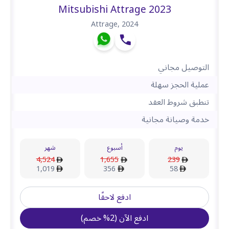
Mitsubishi Attrage 2023
Attrage
,
2024
التوصيل مجاني
عملية الحجز سهلة
تنطبق شروط العقد
خدمة وصيانة مجانية
يوم
أسبوع
شهر
4,524
1,655
239
1,019
356
58
ادفع لاحقًا
ادفع الآن
(
2
%
خصم
)