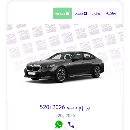
رفاهية
عرض
متميز
متوفرة
بي إم دبليو 520i 2026
520i
,
2026