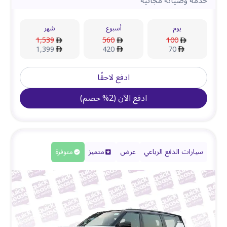
خدمة وصيانة مجانية
يوم
أسبوع
شهر
1,539
560
100
1,399
420
70
ادفع لاحقًا
ادفع الآن
(
2
%
خصم
)
سيارات الدفع الرباعي
عرض
متميز
متوفرة