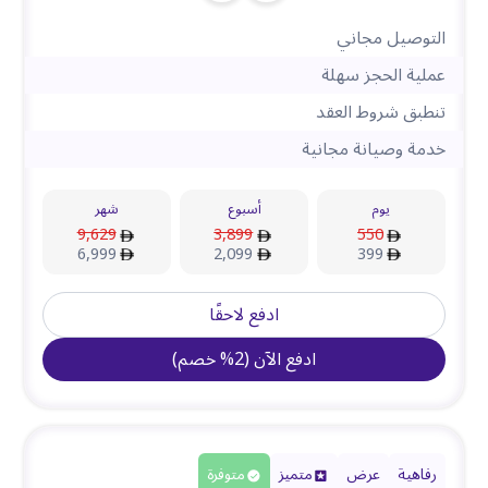
التوصيل مجاني
عملية الحجز سهلة
تنطبق شروط العقد
خدمة وصيانة مجانية
يوم
أسبوع
شهر
9,629
3,899
550
6,999
2,099
399
ادفع لاحقًا
ادفع الآن
(
2
%
خصم
)
رفاهية
عرض
متميز
متوفرة