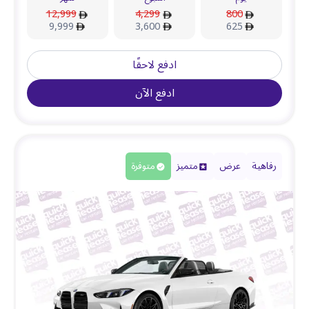
12,999
4,299
800
9,999
3,600
625
ادفع لاحقًا
ادفع الآن
رفاهية
عرض
متميز
متوفرة