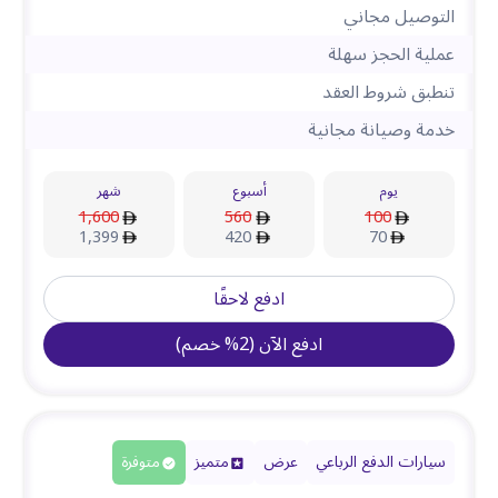
التوصيل مجاني
عملية الحجز سهلة
تنطبق شروط العقد
خدمة وصيانة مجانية
يوم
أسبوع
شهر
1,600
560
100
1,399
420
70
ادفع لاحقًا
ادفع الآن
(
2
%
خصم
)
سيارات الدفع الرباعي
عرض
متميز
متوفرة