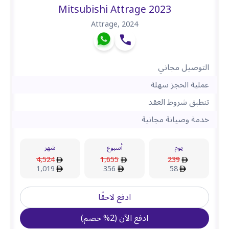
Mitsubishi Attrage 2023
Attrage
,
2024
التوصيل مجاني
عملية الحجز سهلة
تنطبق شروط العقد
خدمة وصيانة مجانية
يوم
أسبوع
شهر
4,524
1,655
239
1,019
356
58
ادفع لاحقًا
ادفع الآن
(
2
%
خصم
)