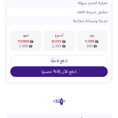
عملية الحجز سهلة
تنطبق شروط العقد
خدمة وصيانة مجانية
يوم
أسبوع
شهر
13,800
8,333
1,309
7,999
2,399
399
ادفع لاحقًا
ادفع الآن
(
4
%
خصم
)
>
3
2
<
1