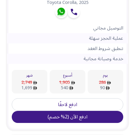
Toyota Corolla
,
2025
التوصيل مجاني
عملية الحجز سهلة
تنطبق شروط العقد
خدمة وصيانة مجانية
يوم
أسبوع
شهر
2,749
1,905
286
1,699
540
90
ادفع لاحقًا
ادفع الآن
(
2
%
خصم
)