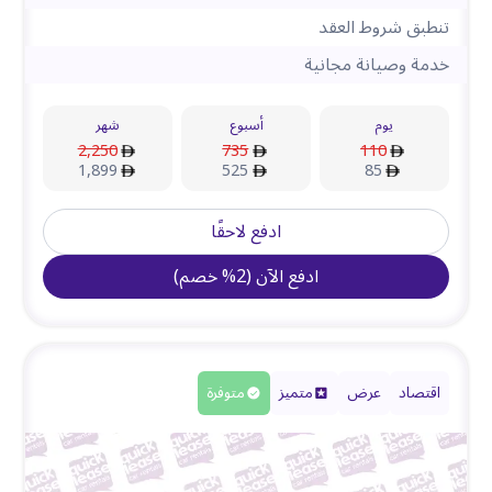
تنطبق شروط العقد
خدمة وصيانة مجانية
يوم
أسبوع
شهر
2,250
735
110
1,899
525
85
ادفع لاحقًا
ادفع الآن
(
2
%
خصم
)
اقتصاد
عرض
متميز
متوفرة