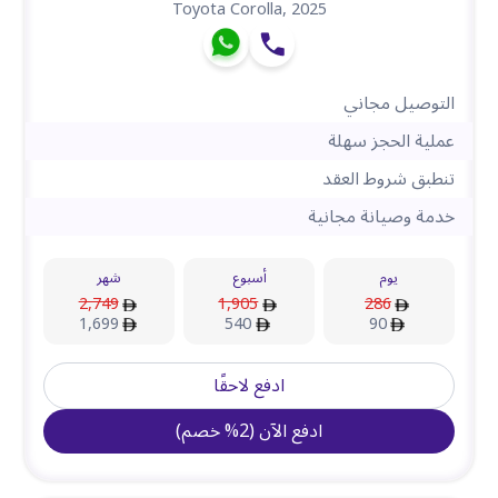
Toyota Corolla
,
2025
التوصيل مجاني
عملية الحجز سهلة
تنطبق شروط العقد
خدمة وصيانة مجانية
يوم
أسبوع
شهر
2,749
1,905
286
1,699
540
90
ادفع لاحقًا
ادفع الآن
(
2
%
خصم
)