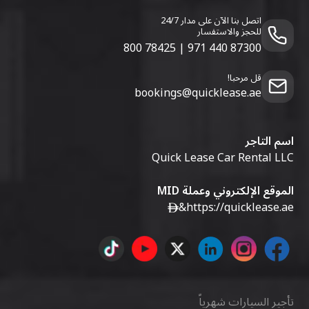
اتصل بنا الآن على مدار 24/7
للحجز والاستفسار
800 78425
|
971 440 87300
قل مرحبا!
bookings@quicklease.ae
اسم التاجر
Quick Lease Car Rental LLC
الموقع الإلكتروني وعملة MID
&
https://quicklease.ae
تأجير السيارات شهرياً