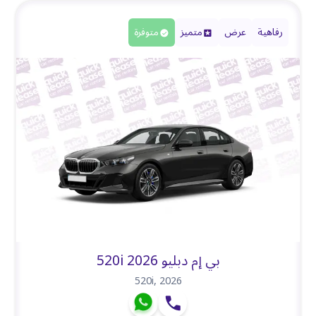
رفاهية
عرض
متميز
متوفرة
بي إم دبليو 520i 2026
520i
,
2026