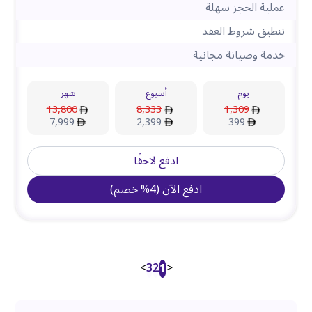
عملية الحجز سهلة
تنطبق شروط العقد
خدمة وصيانة مجانية
يوم
أسبوع
شهر
13,800
8,333
1,309
7,999
2,399
399
ادفع لاحقًا
ادفع الآن
(
4
%
خصم
)
>
3
2
<
1