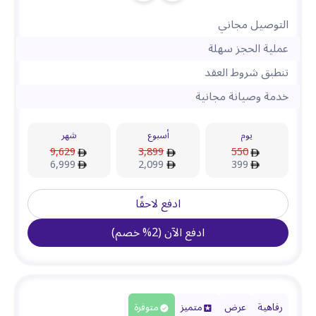
التوصيل مجاني
عملية الحجز سهلة
تنطبق شروط العقد
خدمة وصيانة مجانية
يوم
أسبوع
شهر
9,629
3,899
550
6,999
2,099
399
ادفع لاحقًا
ادفع الآن
(
2
%
خصم
)
رفاهية
عرض
متميز
متوفرة