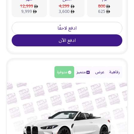
12,999
4,299
800
9,999
3,600
625
ادفع لاحقًا
ادفع الآن
رفاهية
عرض
متميز
متوفرة