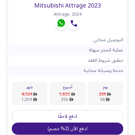
Mitsubishi Attrage 2023
Attrage
,
2024
التوصيل مجاني
عملية الحجز سهلة
تنطبق شروط العقد
خدمة وصيانة مجانية
يوم
أسبوع
شهر
4,524
1,655
239
1,019
356
58
ادفع لاحقًا
ادفع الآن
(
2
%
خصم
)