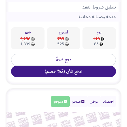
تنطبق شروط العقد
خدمة وصيانة مجانية
يوم
أسبوع
شهر
2,250
735
110
1,899
525
85
ادفع لاحقًا
ادفع الآن
(
2
%
خصم
)
اقتصاد
عرض
متميز
متوفرة