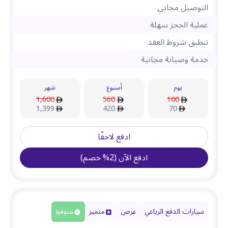
التوصيل مجاني
عملية الحجز سهلة
تنطبق شروط العقد
خدمة وصيانة مجانية
يوم
أسبوع
شهر
1,600
560
100
1,399
420
70
ادفع لاحقًا
ادفع الآن
(
2
%
خصم
)
سيارات الدفع الرباعي
عرض
متميز
متوفرة