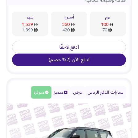
خدمة وصيانة مجانية
يوم
أسبوع
شهر
1,539
560
100
1,399
420
70
ادفع لاحقًا
ادفع الآن
(
2
%
خصم
)
سيارات الدفع الرباعي
عرض
متميز
متوفرة