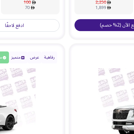
100
2,250
70
1,899
ع الآن
(
2
%
خصم
)
ادفع لاحقًا
رفاهية
عرض
متميز
مت