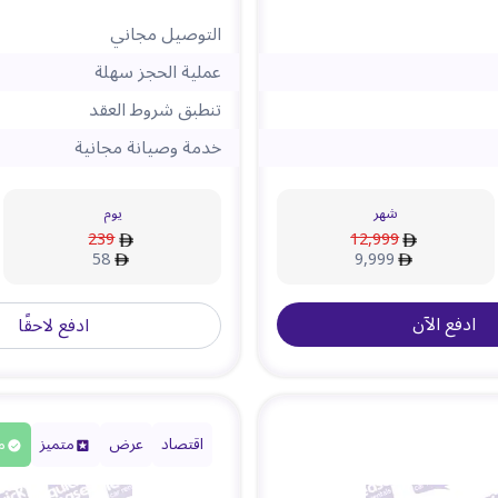
التوصيل مجاني
عملية الحجز سهلة
تنطبق شروط العقد
خدمة وصيانة مجانية
شهر
يوم
239
12,999
58
9,999
ادفع الآن
ادفع لاحقًا
اقتصاد
عرض
متميز
م