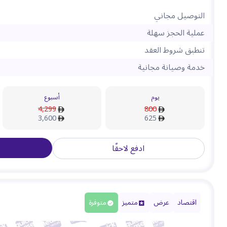
التوصيل مجاني
عملية الحجز سهلة
تنطبق شروط العقد
خدمة وصيانة مجانية
يوم
أسبوع
4,299
800
3,600
625
ادفع لاحقًا
اقتصاد
عرض
متميز
متوفرة