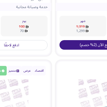
خدمة وصيانة مجانية
شهر
يوم
100
1,319
70
1,299
ع الآن
(
2
%
خصم
)
ادفع لاحقًا
اقتصاد
عرض
متميز
م