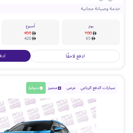
خدمة وصيانة مجانية
يوم
أسبوع
450
100
420
65
ادف
ادفع لاحقًا
سيارات الدفع الرباعي
عرض
متميز
متوفرة