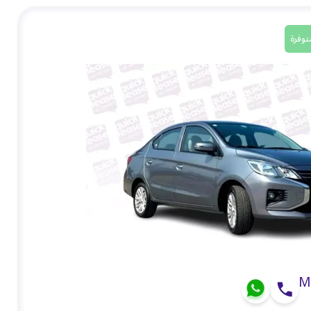
توفرة
M