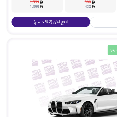
1,539
560
1,399
420
ادفع الآن
(
2
%
خصم
)
وفرة