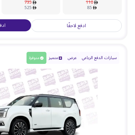
735
110
525
85
ادف
ادفع لاحقًا
سيارات الدفع الرباعي
عرض
متميز
متوفرة