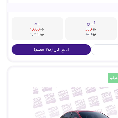
أسبوع
شهر
1,600
560
1,399
420
ادفع الآن
(
2
%
خصم
)
توفرة