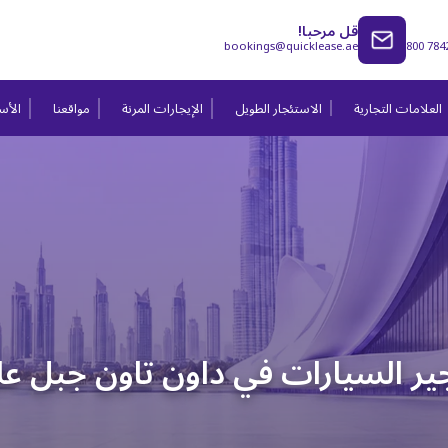
قل مرحبا!
bookings@quicklease.ae
800 784
العلامات التجارية
الاستئجار الطويل
الإيجارات المرنة
مواقعنا
الأسئ
ير السيارات في داون تاون جبل ع