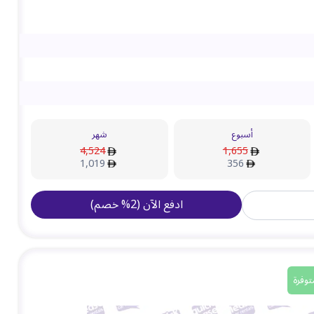
أسبوع
شهر
4,524
1,655
1,019
356
ادفع الآن
(
2
%
خصم
)
توفرة