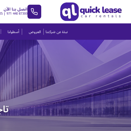
اتصل بنا الآن
25
|
971 440 87300
نبذة عن شركتنا
العروض
أسطولنا
تاج