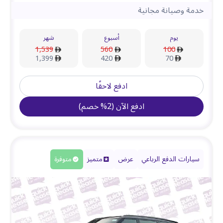
خدمة وصيانة مجانية
يوم
أسبوع
شهر
1,539
560
100
1,399
420
70
ادفع لاحقًا
ادفع الآن
(
2
%
خصم
)
سيارات الدفع الرباعي
عرض
متميز
متوفرة