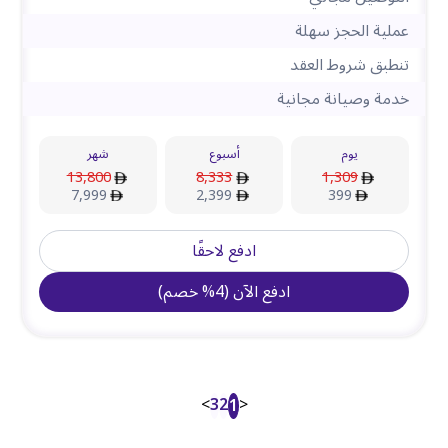
عملية الحجز سهلة
تنطبق شروط العقد
خدمة وصيانة مجانية
يوم
أسبوع
شهر
13,800
8,333
1,309
7,999
2,399
399
ادفع لاحقًا
ادفع الآن
(
4
%
خصم
)
>
3
2
<
1