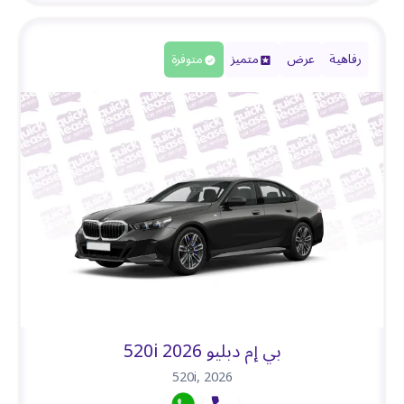
رفاهية
عرض
متميز
متوفرة
بي إم دبليو 520i 2026
520i
,
2026