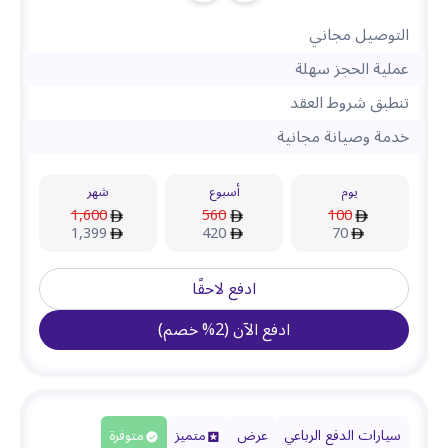
التوصيل مجاني
عملية الحجز سهلة
تنطبق شروط العقد
خدمة وصيانة مجانية
يوم
أسبوع
شهر
1,600
560
100
1,399
420
70
ادفع لاحقًا
ادفع الآن
(
2
%
خصم
)
سيارات الدفع الرباعي
عرض
متميز
متوفرة