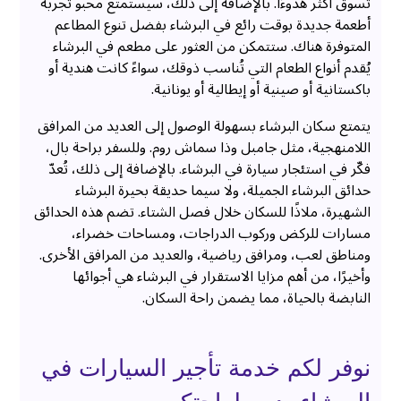
تسوق أكثر هدوءًا. بالإضافة إلى ذلك، سيستمتع محبو تجربة
أطعمة جديدة بوقت رائع في البرشاء بفضل تنوع المطاعم
المتوفرة هناك. ستتمكن من العثور على مطعم في البرشاء
يُقدم أنواع الطعام التي تُناسب ذوقك، سواءً كانت هندية أو
باكستانية أو صينية أو إيطالية أو يونانية.
يتمتع سكان البرشاء بسهولة الوصول إلى العديد من المرافق
اللامنهجية، مثل جامبل وذا سماش روم. وللسفر براحة بال،
فكّر في استئجار سيارة في البرشاء. بالإضافة إلى ذلك، تُعدّ
حدائق البرشاء الجميلة، ولا سيما حديقة بحيرة البرشاء
الشهيرة، ملاذًا للسكان خلال فصل الشتاء. تضم هذه الحدائق
مسارات للركض وركوب الدراجات، ومساحات خضراء،
ومناطق لعب، ومرافق رياضية، والعديد من المرافق الأخرى.
وأخيرًا، من أهم مزايا الاستقرار في البرشاء هي أجوائها
النابضة بالحياة، مما يضمن راحة السكان.
نوفر لكم خدمة تأجير السيارات في