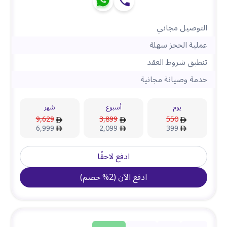
التوصيل مجاني
عملية الحجز سهلة
تنطبق شروط العقد
خدمة وصيانة مجانية
يوم
أسبوع
شهر
9,629
3,899
550
6,999
2,099
399
ادفع لاحقًا
ادفع الآن
(
2
%
خصم
)