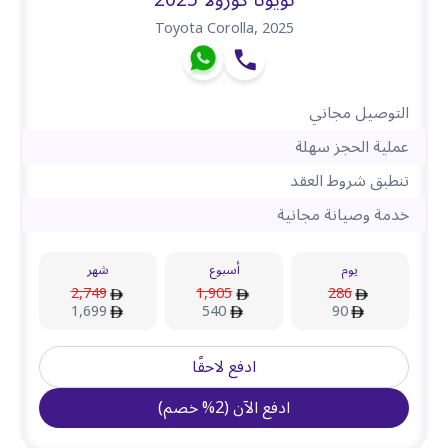
تويوتا كورولا 2025
Toyota Corolla
,
2025
التوصيل مجاني
عملية الحجز سهلة
تنطبق شروط العقد
خدمة وصيانة مجانية
يوم
أسبوع
شهر
2,749
1,905
286
1,699
540
90
ادفع لاحقًا
ادفع الآن
(
2
%
خصم
)