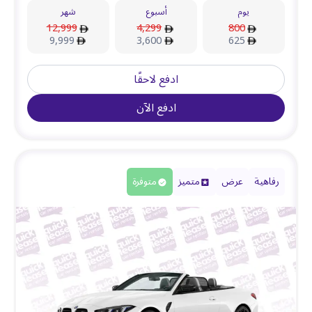
يوم
أسبوع
شهر
12,999
4,299
800
9,999
3,600
625
ادفع لاحقًا
ادفع الآن
رفاهية
عرض
متميز
متوفرة