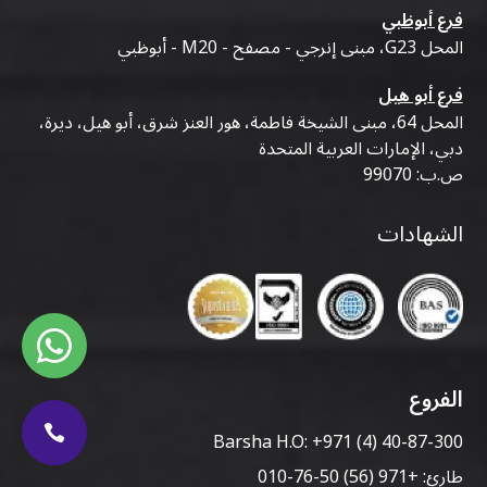
فرع أبوظبي
المحل G23، مبنى إنرجي - مصفح - M20 - أبوظبي
فرع أبو هيل
المحل 64، مبنى الشيخة فاطمة، هور العنز شرق، أبو هيل، ديرة،
دبي، الإمارات العربية المتحدة
ص.ب: 99070
الشهادات
الفروع
Barsha H.O:
+971 (4) 40-87-300
طارئ:
+971 (56) 50-76-010