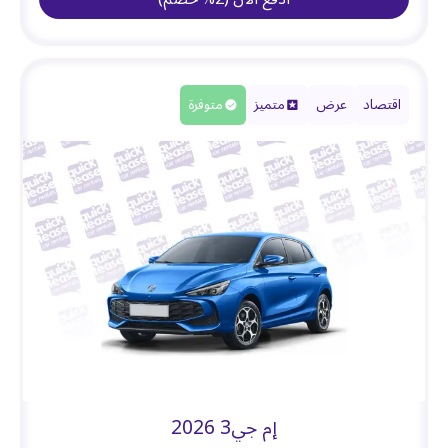
اقتصاد
عرض
متميز
متوفرة
إم جي3 2026