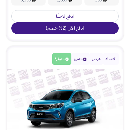
6,999
2,099
399
ادفع لاحقًا
ادفع الآن
(
2
%
خصم
)
اقتصاد
عرض
متميز
متوفرة