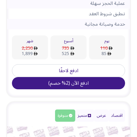
عملية الحجز سهلة
تنطبق شروط العقد
خدمة وصيانة مجانية
يوم
أسبوع
شهر
2,250
735
110
1,899
525
85
ادفع لاحقًا
ادفع الآن
(
2
%
خصم
)
اقتصاد
عرض
متميز
متوفرة