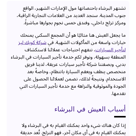
تشتهر البرشاء باحتضانها مول الإمارات الشهير، الواقع
جنوب المدينة. ستجد العديد من العلامات التجارية الراقية،
ومركز تزلج داخلي، وفندق خمس نجوم بجوارها مباشرةً.
ما يجعل العيش هنا مثاليًا هو أن المجمع السكني يمنحك
خيارات واسعة من المأكولات الشهية. في
شركة كويك ليز
لتأجير السيارات
، نتفهم احتياجات عملائنا لاستكشاف
المنطقة بسهولة، ونوفر لكم خدمة تأجير السيارات في البرشاء
بدبي. وبصفتنا شركة تأجير سيارات عريقة، لدينا فريق
متخصص ينظف ويعقم السيارة بانتظام، وخاصةً بعد
الاستخدام. ونتيجةً لذلك، نضمن لعملائنا الحصول على
الجودة والموثوقية والنزاهة مع خدمة تأجير السيارات التي
نقدمها.
أسباب العيش في البرشاء
إذا كان هناك شيء واحد يمكنك القيام به في البرشاء ولا
يمكنك القيام به في أي مكان آخر، فهو التزلج. تُعد حديقة