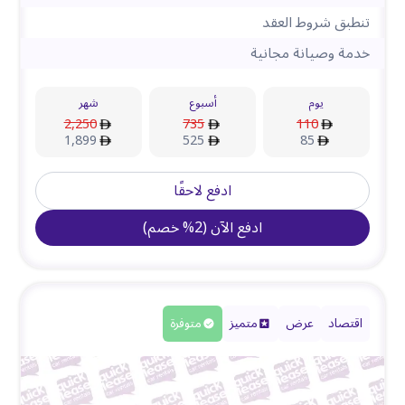
تنطبق شروط العقد
خدمة وصيانة مجانية
يوم
أسبوع
شهر
2,250
735
110
1,899
525
85
ادفع لاحقًا
ادفع الآن
(
2
%
خصم
)
اقتصاد
عرض
متميز
متوفرة