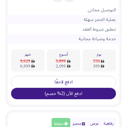
التوصيل مجاني
عملية الحجز سهلة
تنطبق شروط العقد
خدمة وصيانة مجانية
يوم
أسبوع
شهر
9,629
3,899
550
6,999
2,099
399
ادفع لاحقًا
ادفع الآن
(
2
%
خصم
)
رفاهية
عرض
متميز
متوفرة