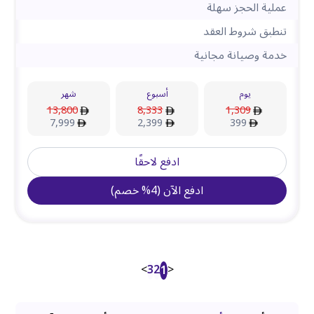
عملية الحجز سهلة
تنطبق شروط العقد
خدمة وصيانة مجانية
يوم
أسبوع
شهر
13,800
8,333
1,309
7,999
2,399
399
ادفع لاحقًا
ادفع الآن
(
4
%
خصم
)
>
3
2
<
1