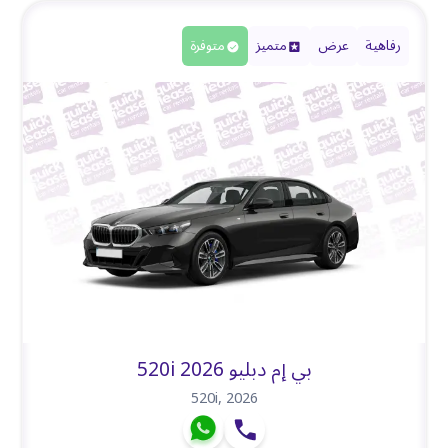
رفاهية
عرض
متميز
متوفرة
بي إم دبليو 520i 2026
520i
,
2026