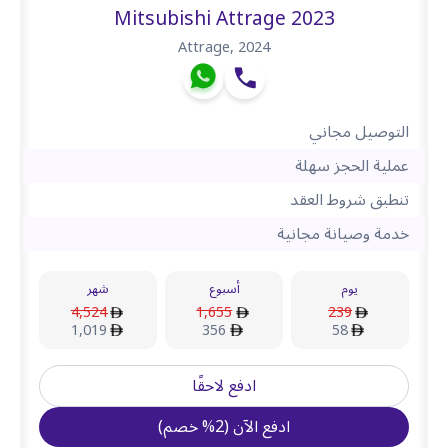
Mitsubishi Attrage 2023
Attrage
,
2024
التوصيل مجاني
عملية الحجز سهلة
تنطبق شروط العقد
خدمة وصيانة مجانية
يوم
أسبوع
شهر
4,524
1,655
239
1,019
356
58
ادفع لاحقًا
ادفع الآن
(
2
%
خصم
)