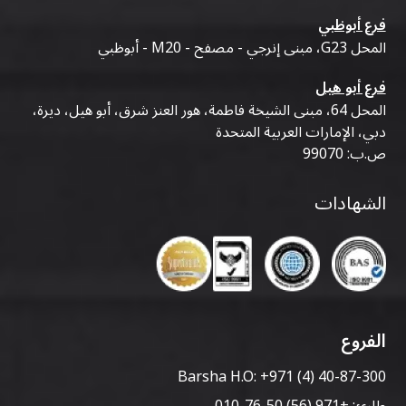
فرع أبوظبي
المحل G23، مبنى إنرجي - مصفح - M20 - أبوظبي
فرع أبو هيل
المحل 64، مبنى الشيخة فاطمة، هور العنز شرق، أبو هيل، ديرة،
دبي، الإمارات العربية المتحدة
ص.ب: 99070
الشهادات
الفروع
Barsha H.O:
+971 (4) 40-87-300
طارئ:
+971 (56) 50-76-010