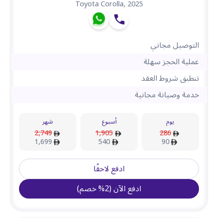
Toyota Corolla
,
2025
التوصيل مجاني
عملية الحجز سهلة
تنطبق شروط العقد
خدمة وصيانة مجانية
يوم
أسبوع
شهر
2,749
1,905
286
1,699
540
90
ادفع لاحقًا
ادفع الآن
(
2
%
خصم
)