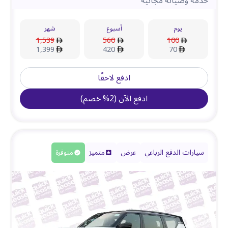
خدمة وصيانة مجانية
يوم
أسبوع
شهر
1,539
560
100
1,399
420
70
ادفع لاحقًا
ادفع الآن
(
2
%
خصم
)
سيارات الدفع الرباعي
عرض
متميز
متوفرة