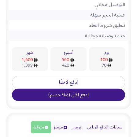
التوصيل مجاني
عملية الحجز سهلة
تنطبق شروط العقد
خدمة وصيانة مجانية
يوم
أسبوع
شهر
1,600
560
100
1,399
420
70
ادفع لاحقًا
ادفع الآن
(
2
%
خصم
)
سيارات الدفع الرباعي
عرض
متميز
متوفرة