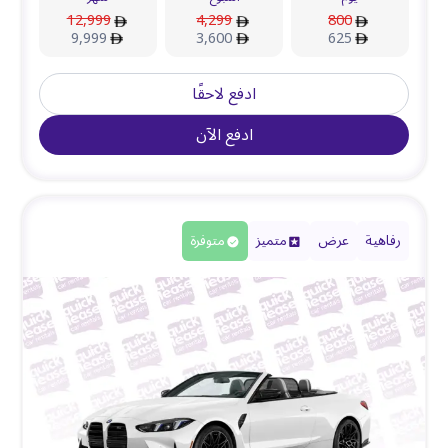
12,999
4,299
800
9,999
3,600
625
ادفع لاحقًا
ادفع الآن
رفاهية
عرض
متميز
متوفرة