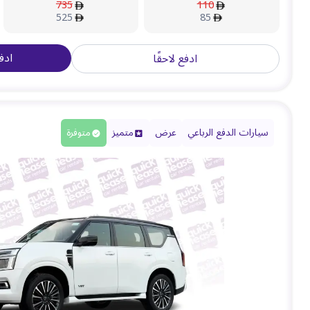
735
110
525
85
ادف
ادفع لاحقًا
سيارات الدفع الرباعي
عرض
متميز
متوفرة