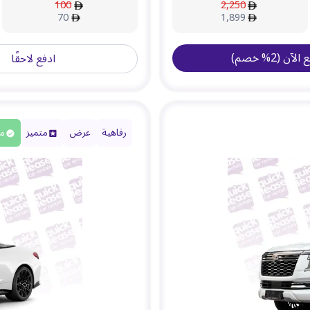
100
2,250
70
1,899
ع الآن
(
2
%
خصم
)
ادفع لاحقًا
رفاهية
عرض
متميز
مت