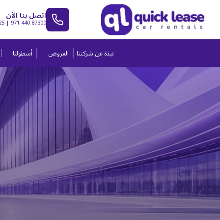
اتصل بنا الآن
25
|
971 440 87300
نبذة عن شركتنا
العروض
أسطولنا