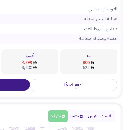
التوصيل مجاني
عملية الحجز سهلة
تنطبق شروط العقد
خدمة وصيانة مجانية
يوم
أسبوع
4,299
800
3,600
625
ادفع لاحقًا
اقتصاد
عرض
متميز
متوفرة