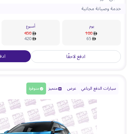
خدمة وصيانة مجانية
يوم
أسبوع
450
100
420
65
ادف
ادفع لاحقًا
سيارات الدفع الرباعي
عرض
متميز
متوفرة