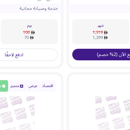
خدمة وصيانة مجانية
شهر
يوم
100
1,319
70
1,299
ع الآن
(
2
%
خصم
)
ادفع لاحقًا
اقتصاد
عرض
متميز
م