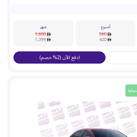
أسبوع
شهر
1,600
560
1,399
420
ادفع الآن
(
2
%
خصم
)
توفرة