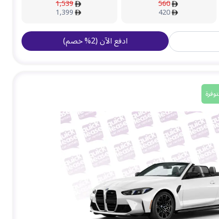
1,539
560
1,399
420
ادفع الآن
(
2
%
خصم
)
وفرة