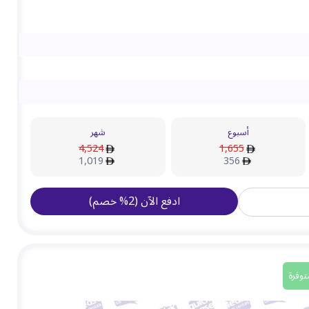
أسبوع
شهر
4,524
1,655
1,019
356
ادفع الآن
(
2
%
خصم
)
توفرة