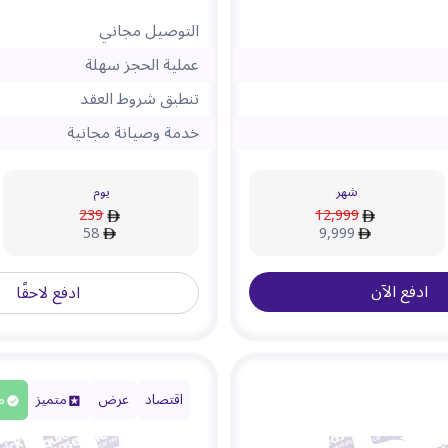
التوصيل مجاني
عملية الحجز سهلة
تنطبق شروط العقد
خدمة وصيانة مجانية
شهر
يوم
239
12,999
58
9,999
ادفع الآن
ادفع لاحقًا
اقتصاد
عرض
متميز
م