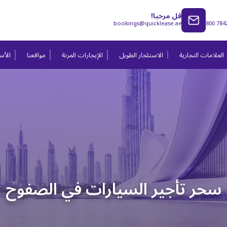
قل مرحبا!
bookings@quicklease.ae
800 784
العلامات التجارية
الاستئجار الطويل
الإيجارات المرنة
مواقعنا
الأسئ
سحر تأجير السيارات في الصفوح