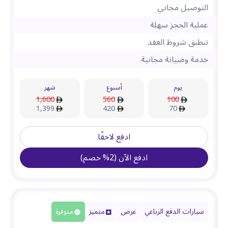
التوصيل مجاني
عملية الحجز سهلة
تنطبق شروط العقد
خدمة وصيانة مجانية
يوم
أسبوع
شهر
1,600
560
100
1,399
420
70
ادفع لاحقًا
ادفع الآن
(
2
%
خصم
)
سيارات الدفع الرباعي
عرض
متميز
متوفرة