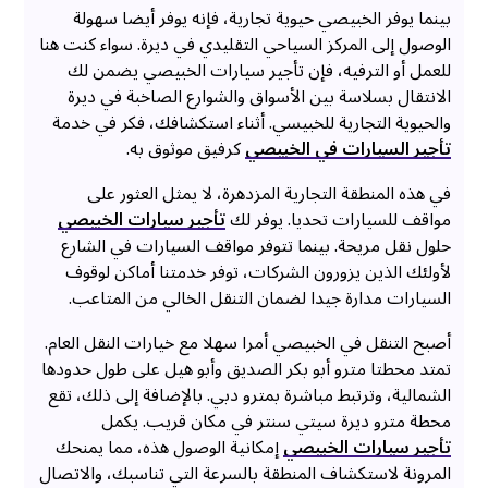
بينما يوفر الخبيصي حيوية تجارية، فإنه يوفر أيضا سهولة
الوصول إلى المركز السياحي التقليدي في ديرة. سواء كنت هنا
للعمل أو الترفيه، فإن تأجير سيارات الخبيصي يضمن لك
الانتقال بسلاسة بين الأسواق والشوارع الصاخبة في ديرة
والحيوية التجارية للخبيسي. أثناء استكشافك، فكر في خدمة
تأجير السيارات في الخبيصي
كرفيق موثوق به.
في هذه المنطقة التجارية المزدهرة، لا يمثل العثور على
مواقف للسيارات تحديا. يوفر لك
تأجير سيارات الخبيصي
حلول نقل مريحة. بينما تتوفر مواقف السيارات في الشارع
لأولئك الذين يزورون الشركات، توفر خدمتنا أماكن لوقوف
السيارات مدارة جيدا لضمان التنقل الخالي من المتاعب.
أصبح التنقل في الخبيصي أمرا سهلا مع خيارات النقل العام.
تمتد محطتا مترو أبو بكر الصديق وأبو هيل على طول حدودها
الشمالية، وترتبط مباشرة بمترو دبي. بالإضافة إلى ذلك، تقع
محطة مترو ديرة سيتي سنتر في مكان قريب. يكمل
تأجير سيارات الخبيصي
إمكانية الوصول هذه، مما يمنحك
المرونة لاستكشاف المنطقة بالسرعة التي تناسبك، والاتصال