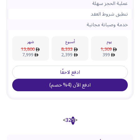
عملية الحجز سهلة
تنطبق شروط العقد
خدمة وصيانة مجانية
يوم
أسبوع
شهر
13,800
8,333
1,309
7,999
2,399
399
ادفع لاحقًا
ادفع الآن
(
4
%
خصم
)
>
3
2
<
1