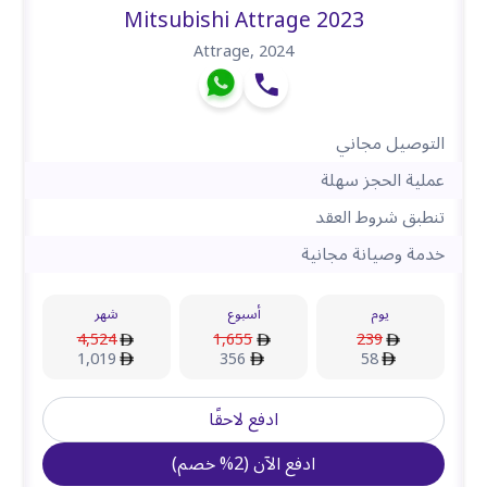
Mitsubishi Attrage 2023
Attrage
,
2024
التوصيل مجاني
عملية الحجز سهلة
تنطبق شروط العقد
خدمة وصيانة مجانية
يوم
أسبوع
شهر
4,524
1,655
239
1,019
356
58
ادفع لاحقًا
ادفع الآن
(
2
%
خصم
)