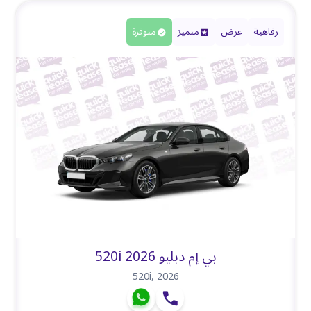
رفاهية
عرض
متميز
متوفرة
بي إم دبليو 520i 2026
520i
,
2026