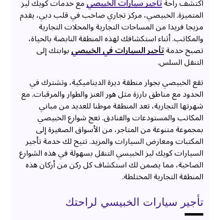
اكتشف راحة
تأجير سيارات الخبيصي
مع خدمات كويك ليز
المتميزة. الخبيصي، مركز تجاري صاخب في قلب دبي، يقدم
مزيجا فريدا من المساحات التجارية والمحلات التجارية
والمكاتب. أثناء استكشافك لهذه المنطقة النابضة بالحياة،
تصبح خدمة
تأجير السيارات في الخبيصي
بوابتك إلى
التنقل السلس.
تقع الخبيصي بجوار منطقة ديرة الديناميكية، وتشترك في
الحدود مع مناطق بارزة مثل هور العنز والطوار والمرقبات. مع
شهرتها التجارية، تعد المنطقة موطنا للعديد من مباني
المكاتب والمستودعات والفنادق. تعج شوارع الخبيصي
بمجموعة متنوعة من المتاجر، من الأسواق الصغيرة إلى
المكتبات ومعارض السيارات والمزيد. تتيح لك خدمة تأجير
السيارات كويك ليز الخبيسي التنقل بسهولة في هذه الشوارع
الصاخبة، مما يضمن لك استكشاف كل ركن من أركان هذه
المنطقة التجارية المختلطة.
تأجير سيارات الخبيسي لراحتك