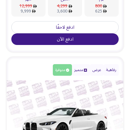
12,999
4,299
800
9,999
3,600
625
ادفع لاحقًا
ادفع الآن
رفاهية
عرض
متميز
متوفرة