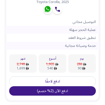
Toyota Corolla
,
2025
التوصيل مجاني
عملية الحجز سهلة
تنطبق شروط العقد
خدمة وصيانة مجانية
يوم
أسبوع
شهر
2,749
1,905
286
1,699
540
90
ادفع لاحقًا
ادفع الآن
(
2
%
خصم
)