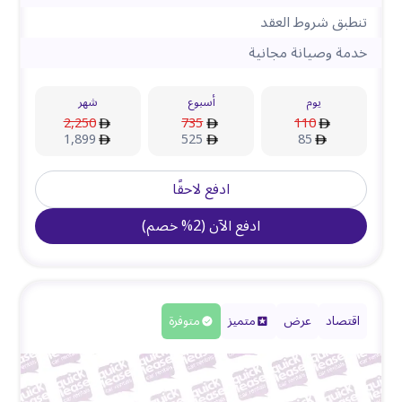
تنطبق شروط العقد
خدمة وصيانة مجانية
يوم
أسبوع
شهر
2,250
735
110
1,899
525
85
ادفع لاحقًا
ادفع الآن
(
2
%
خصم
)
اقتصاد
عرض
متميز
متوفرة