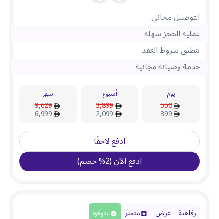
التوصيل مجاني
عملية الحجز سهلة
تنطبق شروط العقد
خدمة وصيانة مجانية
يوم
أسبوع
شهر
9,629
3,899
550
6,999
2,099
399
ادفع لاحقًا
ادفع الآن
(
2
%
خصم
)
رفاهية
عرض
متميز
متوفرة