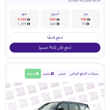
خدمة وصيانة مجانية
يوم
أسبوع
شهر
1,539
560
100
1,399
420
70
ادفع لاحقًا
ادفع الآن
(
2
%
خصم
)
سيارات الدفع الرباعي
عرض
متميز
متوفرة