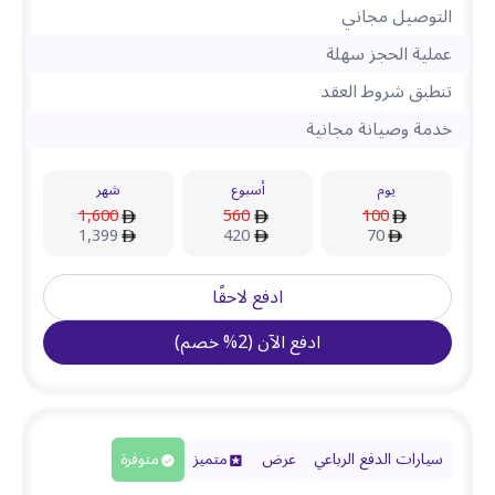
التوصيل مجاني
عملية الحجز سهلة
تنطبق شروط العقد
خدمة وصيانة مجانية
يوم
أسبوع
شهر
1,600
560
100
1,399
420
70
ادفع لاحقًا
ادفع الآن
(
2
%
خصم
)
سيارات الدفع الرباعي
عرض
متميز
متوفرة