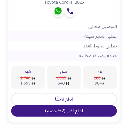
Toyota Corolla
,
2025
التوصيل مجاني
عملية الحجز سهلة
تنطبق شروط العقد
خدمة وصيانة مجانية
يوم
أسبوع
شهر
2,749
1,905
286
1,699
540
90
ادفع لاحقًا
ادفع الآن
(
2
%
خصم
)