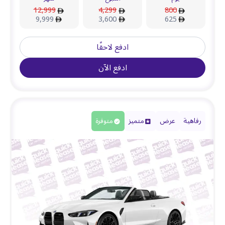
12,999
4,299
800
9,999
3,600
625
ادفع لاحقًا
ادفع الآن
رفاهية
عرض
متميز
متوفرة