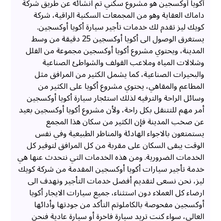
أكويا أوكسجين هو مشروع سكني تم انشائه عن طريق شركة
داماك العقاية وهو من المجمعات السكنية الراقية، شركة
كويك ليز تقدم لك خدمات تأجير سيارة أكويا أوكسجين.
يستغرق الوصول الى أكويا أوكسجين 25 دقيقة من وسط
المدينة، ويحتوي مشروع أكويا أوكسجين مجموعة من الفلل
وشلالات المياه وملاعب القولف والشواطئ الصناعية
والبحيرات الصناعية، كما يشمل الكثير من المرافق مثل
المطاعم والمقاهي، يحتوي مشروع أكويا على الكثير من
وسائل الراحة والترفيه لذلك استئجار سيارة أكويا أوكسجين
أمر مهم للتتنقل بكل راحة، ولأن مشروع أكويا أوكسجين بعيد
عن صخب المدينة فإن الكثير من سكان هذا المجمع
يستمتعون بالاجواء الهادئة والمناظر الطبيعية وفي نفس
الوقت يبقى السكان على مقربة من كل المرافق لتوفير كل
الخدمات الضرورية. ومن هذه الخدمات التي نتحدث عنها هي
خدمة تأجير سيارات أكويا أوكسجين المقدمة من شركة كويك
ليز، نحن نسعى لتقديم أفضل خدمات التأجير ونهدف الى
ارضاء كل العملاء دون استثناء، جميع سيارات الايجار أكويا
أوكسجين مفحوصة بالكاملوتم التأكد من جودتها وأدائها
العالي، سواء كنت تريد سيارة فاخرة أو سيارة عادية فنحن