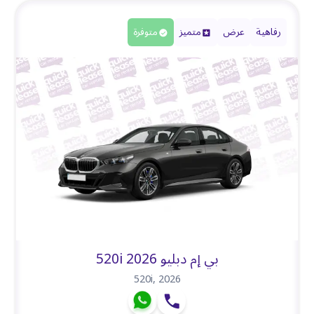
رفاهية
عرض
متميز
متوفرة
بي إم دبليو 520i 2026
520i
,
2026