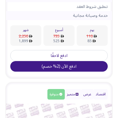
تنطبق شروط العقد
خدمة وصيانة مجانية
يوم
أسبوع
شهر
2,250
735
110
1,899
525
85
ادفع لاحقًا
ادفع الآن
(
2
%
خصم
)
اقتصاد
عرض
متميز
متوفرة