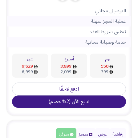
التوصيل مجاني
عملية الحجز سهلة
تنطبق شروط العقد
خدمة وصيانة مجانية
يوم
أسبوع
شهر
9,629
3,899
550
6,999
2,099
399
ادفع لاحقًا
ادفع الآن
(
2
%
خصم
)
رفاهية
عرض
متميز
متوفرة