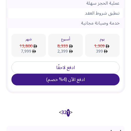
عملية الحجز سهلة
تنطبق شروط العقد
خدمة وصيانة مجانية
يوم
أسبوع
شهر
13,800
8,333
1,309
7,999
2,399
399
ادفع لاحقًا
ادفع الآن
(
4
%
خصم
)
>
3
2
<
1