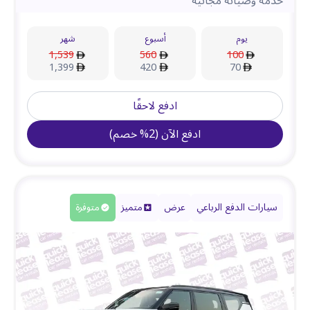
خدمة وصيانة مجانية
يوم
أسبوع
شهر
1,539
560
100
1,399
420
70
ادفع لاحقًا
ادفع الآن
(
2
%
خصم
)
سيارات الدفع الرباعي
عرض
متميز
متوفرة