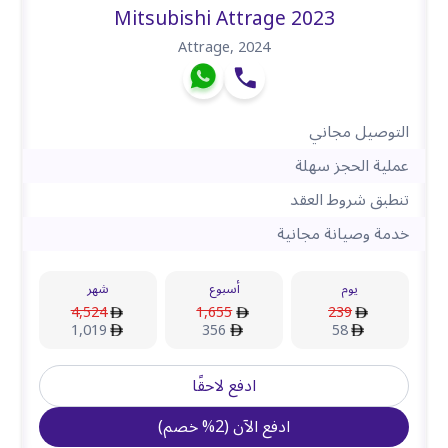
Mitsubishi Attrage 2023
Attrage
,
2024
التوصيل مجاني
عملية الحجز سهلة
تنطبق شروط العقد
خدمة وصيانة مجانية
يوم
أسبوع
شهر
4,524
1,655
239
1,019
356
58
ادفع لاحقًا
ادفع الآن
(
2
%
خصم
)