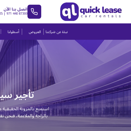
اتصل بنا الآن
25
|
971 440 87300
نبذة عن شركتنا
العروض
أسطولنا
تأجير سيا
استمتع بالمرونة الحقيقية 
بالراحة والملاءمة، فنحن ن