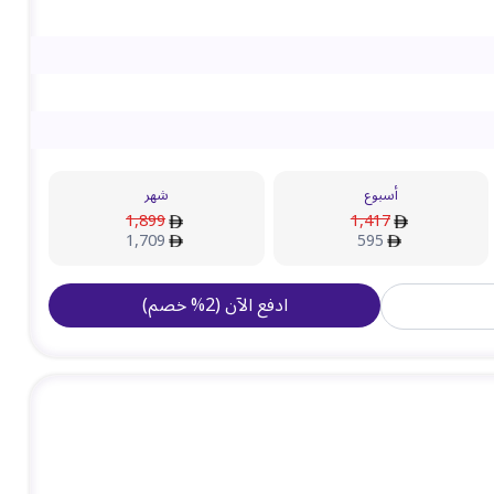
أسبوع
شهر
1,899
1,417
1,709
595
ادفع الآن
(
2
%
خصم
)