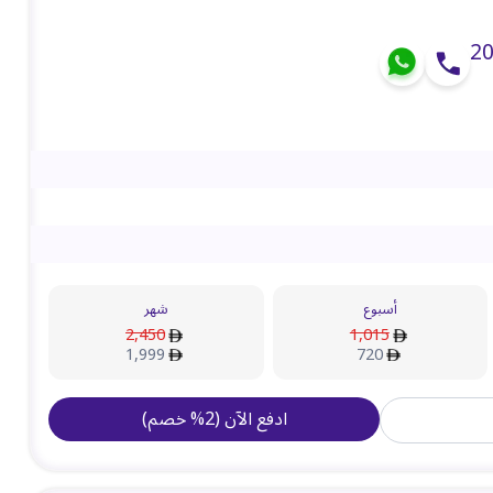
أسبوع
شهر
2,450
1,015
1,999
720
ادفع الآن
(
2
%
خصم
)