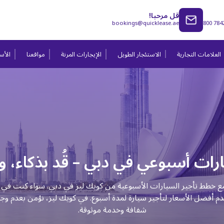
قل مرحبا!
bookings@quicklease.ae
800 784
العلامات التجارية
الاستئجار الطويل
الإيجارات المرنة
مواقعنا
الأسئ
رات أسبوعي في دبي – قُد بذكاء، و
مع خطط تأجير السيارات الأسبوعية من كويك ليز في دبي. سواء كنت في زي
قدم أفضل الأسعار لتأجير سيارة لمدة أسبوع. في كويك ليز، نؤمن بعدم و
شفافة وخدمة موثوقة.