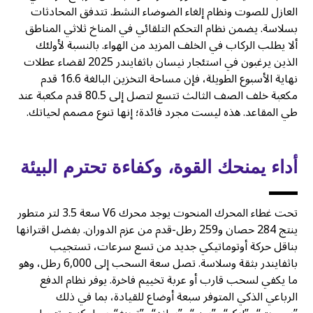
العازل للصوت ونظام إلغاء الضوضاء النشط. تتدفق المحادثات
بسلاسة. يضمن نظام التحكم التلقائي في المناخ ثلاثي المناطق
ألا يطلب الركاب في الخلف المزيد من الهواء. بالنسبة لأولئك
الذين يرغبون في استئجار نيسان باثفايندر 2025 لقضاء عطلات
نهاية الأسبوع الطويلة، فإن مساحة التخزين البالغة 16.6 قدم
مكعبة خلف الصف الثالث تتسع لتصل إلى 80.5 قدم مكعبة عند
طي المقاعد. هذه ليست مجرد فائدة؛ إنها تنوع مصمم لحياتك.
أداء يمنحك القوة، وكفاءة تحترم البيئة
تحت غطاء المحرك المنحوت يوجد محرك V6 سعة 3.5 لتر متطور
ينتج 284 حصان و259 رطل-قدم من عزم الدوران. بفضل اقترانها
بناقل حركة أوتوماتيكي جديد من تسع سرعات، تستجيب
باثفايندر بثقة وسلاسة. تصل سعة السحب إلى 6,000 رطل، وهو
ما يكفي لسحب قارب أو عربة تخييم فاخرة. يوفر نظام الدفع
الرباعي الذكي المتوفر سبعة أوضاع للقيادة، بما في ذلك