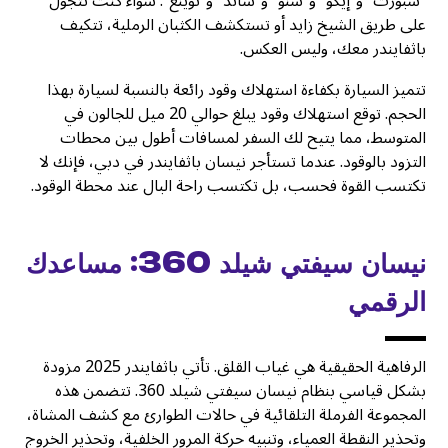
”سبورت“ و”إيكو“ و”سنو“ و”ساند“ و”توينغ“. سواء كنت تتجول
على طريق الشيخ زايد أو تستكشف الكثبان الرملية، تتكيف
باثفايندر معك، وليس العكس.
تتميز السيارة بكفاءة استهلاك وقود رائعة بالنسبة لسيارة بهذا
الحجم. توقع استهلاك وقود يبلغ حوالي 20 ميل للجالون في
المتوسط، مما يتيح لك السفر لمسافات أطول بين محطات
التزود بالوقود. عندما تستأجر نيسان باثفايندر في دبي، فإنك لا
تكتسب القوة فحسب، بل تكتسب راحة البال عند محطة الوقود.
نيسان سيفتي شيلد 360: مساعدك
الرقمي
الرفاهية الحقيقية هي غياب القلق. تأتي باثفايندر 2025 مزودة
بشكل قياسي بنظام نيسان سيفتي شيلد 360. تتضمن هذه
المجموعة الفرملة التلقائية في حالات الطوارئ مع كشف المشاة،
وتحذير النقطة العمياء، وتنبيه حركة المرور الخلفية، وتحذير الخروج