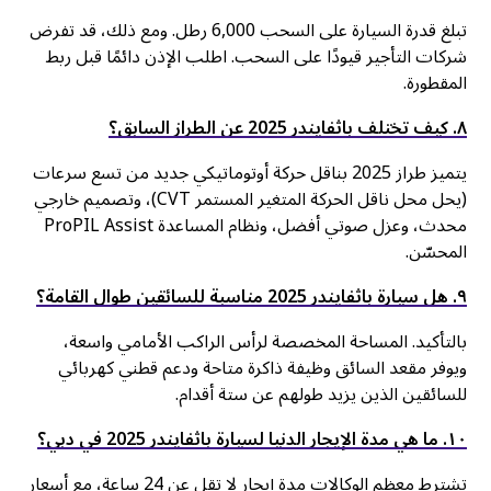
تبلغ قدرة السيارة على السحب 6,000 رطل. ومع ذلك، قد تفرض
شركات التأجير قيودًا على السحب. اطلب الإذن دائمًا قبل ربط
المقطورة.
٨. كيف تختلف باثفايندر 2025 عن الطراز السابق؟
يتميز طراز 2025 بناقل حركة أوتوماتيكي جديد من تسع سرعات
(يحل محل ناقل الحركة المتغير المستمر CVT)، وتصميم خارجي
محدث، وعزل صوتي أفضل، ونظام المساعدة ProPIL Assist
المحسّن.
٩. هل سيارة باثفايندر 2025 مناسبة للسائقين طوال القامة؟
بالتأكيد. المساحة المخصصة لرأس الراكب الأمامي واسعة،
ويوفر مقعد السائق وظيفة ذاكرة متاحة ودعم قطني كهربائي
للسائقين الذين يزيد طولهم عن ستة أقدام.
۱٠. ما هي مدة الإيجار الدنيا لسيارة باثفايندر 2025 في دبي؟
تشترط معظم الوكالات مدة إيجار لا تقل عن 24 ساعة، مع أسعار