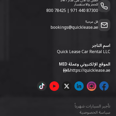
اتصل بنا الآن على مدار 24/7
للحجز والاستفسار
800 78425
|
971 440 87300
قل مرحبا!
bookings@quicklease.ae
اسم التاجر
Quick Lease Car Rental LLC
الموقع الإلكتروني وعملة MID
&
https://quicklease.ae
تأجير السيارات شهرياً
سياسة الخصوصية