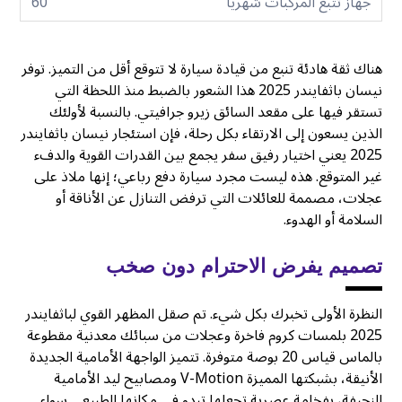
جهاز تتبع المركبات شهريا
60
هناك ثقة هادئة تنبع من قيادة سيارة لا تتوقع أقل من التميز. توفر
نيسان باثفايندر 2025 هذا الشعور بالضبط منذ اللحظة التي
تستقر فيها على مقعد السائق زيرو جرافيتي. بالنسبة لأولئك
الذين يسعون إلى الارتقاء بكل رحلة، فإن استئجار نيسان باثفايندر
2025 يعني اختيار رفيق سفر يجمع بين القدرات القوية والدفء
غير المتوقع. هذه ليست مجرد سيارة دفع رباعي؛ إنها ملاذ على
عجلات، مصممة للعائلات التي ترفض التنازل عن الأناقة أو
السلامة أو الهدوء.
تصميم يفرض الاحترام دون صخب
النظرة الأولى تخبرك بكل شيء. تم صقل المظهر القوي لباثفايندر
2025 بلمسات كروم فاخرة وعجلات من سبائك معدنية مقطوعة
بالماس قياس 20 بوصة متوفرة. تتميز الواجهة الأمامية الجديدة
الأنيقة، بشبكتها المميزة V-Motion ومصابيح ليد الأمامية
النحيفة، بفخامة عصرية تجعلها تبدو في مكانها الطبيعي سواء