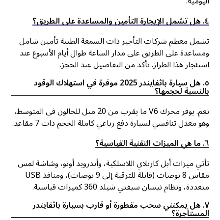
اليومية.
٤. هل تشمل الإيجارة التأمين والمساعدة على الطريق؟
تشمل معظم شركات التأجير ذات السمعة الطيبة تأمين شامل
ومساعدة على الطريق على مدار الساعة طوال أيام الأسبوع عند
استئجار هذا الطراز. تأكد من التفاصيل عند الحجز.
٥. هل سيارة باثفايندر 2025 موفرة في استهلاك الوقود
بالنسبة لحجمها؟
نعم. يوفر محرك V6 ما يقرب من 20 ميل للجالون في المتوسط،
وهو معدل تنافسي لسيارة دفع رباعي كاملة الحجم ذات 7 مقاعد.
٦. ما هي الميزات التقنية القياسية؟
تأتي ميزات أبل كاربلاي اللاسلكية، وأندرويد أوتو، وشاشة لمس
مقاس 8 بوصات (قابلة للترقية إلى 9 بوصات)، ومنافذ USB
متعددة، ونظام نيسان سيفتي شيلد 360 كميزات قياسية.
٧. هل يمكنني سحب مقطورة أو قارب بسيارة باثفايندر
المستأجرة؟