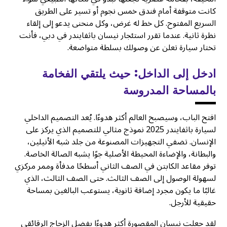
كانت متوقفة أمام فندق خمس نجوم أو تسير على الطريق
السريع المفتوح. كل خط له غرض، وكل منحنى يدعو إلى إلقاء
نظرة ثانية. عندما تقرر استئجار نيسان باثفايندر في دبي، فأنت
تختار سيارة تعلن عن وصولك بسلطة متواضعة.
ادخل إلى الداخل: حيث يلتقي الفخامة
بالمساحة المدروسة
افتح الباب، وسيصبح العالم أكثر هدوءًا. يُعد التصميم الداخلي
لسيارة باثفايندر 2025 نموذج مثالي للتصميم الذي يركز على
الإنسان. تضفي التجهيزات المصنوعة من جلد شبه الأنيلين،
والبطانة، والإضاءة المحيطة الأصلية جوًا يشبه الصالة الخاصة.
توفر مقاعد الكابتن في الصف الثاني أسطحًا مدفأة وممر مركزي
لسهولة الوصول إلى الصف الثالث. حتى الصف الثالث، الذي
غالبًا ما يكون مجرد إضافة ثانوية، يستوعب البالغين بمساحة
حقيقية للأرجل.
لقد جعلت نيسان المقصورة أكثر هدوءًا بفضل الزجاج الرقائقي