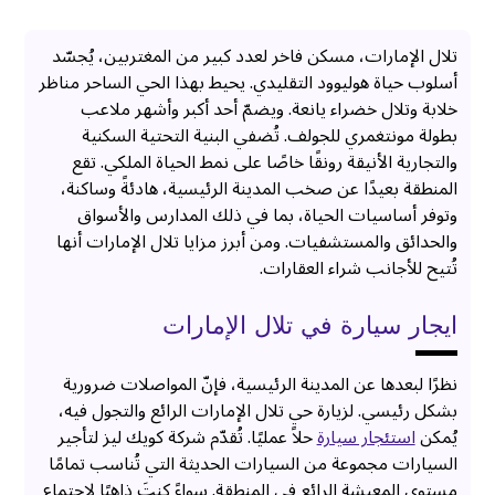
تلال الإمارات، مسكن فاخر لعدد كبير من المغتربين، يُجسّد
أسلوب حياة هوليوود التقليدي. يحيط بهذا الحي الساحر مناظر
خلابة وتلال خضراء يانعة. ويضمّ أحد أكبر وأشهر ملاعب
بطولة مونتغمري للجولف. تُضفي البنية التحتية السكنية
والتجارية الأنيقة رونقًا خاصًا على نمط الحياة الملكي. تقع
المنطقة بعيدًا عن صخب المدينة الرئيسية، هادئةً وساكنة،
وتوفر أساسيات الحياة، بما في ذلك المدارس والأسواق
والحدائق والمستشفيات. ومن أبرز مزايا تلال الإمارات أنها
تُتيح للأجانب شراء العقارات.
ايجار سيارة في تلال الإمارات
نظرًا لبعدها عن المدينة الرئيسية، فإنّ المواصلات ضرورية
بشكل رئيسي. لزيارة حي تلال الإمارات الرائع والتجول فيه،
يُمكن
استئجار سيارة
حلاً عمليًا. تُقدّم شركة كويك ليز لتأجير
السيارات مجموعة من السيارات الحديثة التي تُناسب تمامًا
مستوى المعيشة الرائع في المنطقة. سواءً كنتَ ذاهبًا لاجتماع