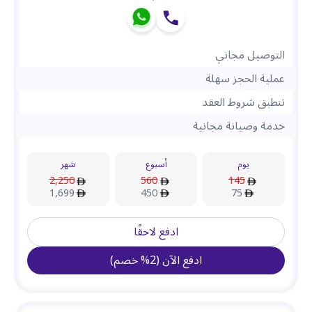
التوصيل مجاني
عملية الحجز سهلة
تنطبق شروط العقد
خدمة وصيانة مجانية
يوم
أسبوع
شهر
2,250
560
145
1,699
450
75
ادفع لاحقًا
ادفع الآن
(
2
%
خصم
)