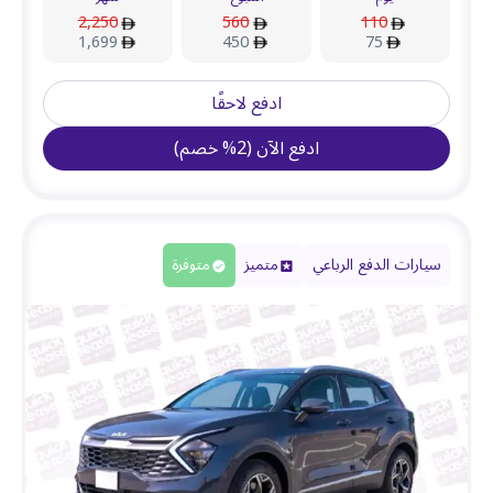
2,250
560
110
1,699
450
75
ادفع لاحقًا
ادفع الآن
(
2
%
خصم
)
سيارات الدفع الرباعي
متميز
متوفرة