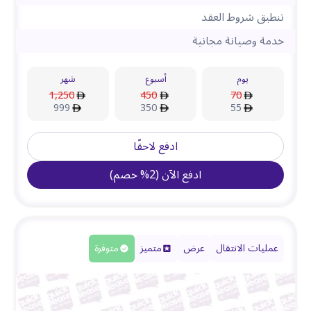
تنطبق شروط العقد
خدمة وصيانة مجانية
يوم
أسبوع
شهر
1,250
450
70
999
350
55
ادفع لاحقًا
ادفع الآن
(
2
%
خصم
)
عمليات الانتقال
عرض
متميز
متوفرة