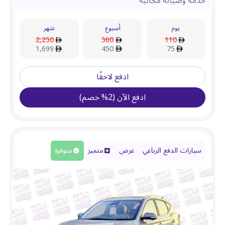
خدمة وصيانة مجانية
يوم
أسبوع
شهر
2,250
560
110
1,699
450
75
ادفع لاحقًا
ادفع الآن
(
2
%
خصم
)
سيارات الدفع الرباعي
عرض
متميز
متوفرة