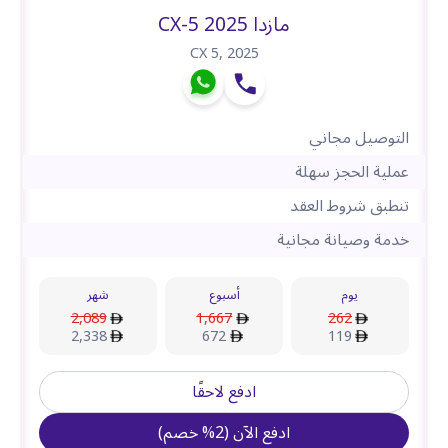
مازدا CX-5 2025
CX 5
,
2025
التوصيل مجاني
عملية الحجز سهلة
تنطبق شروط العقد
خدمة وصيانة مجانية
يوم
أسبوع
شهر
2,089
1,667
262
2,338
672
119
ادفع لاحقًا
ادفع الآن
(
2
%
خصم
)