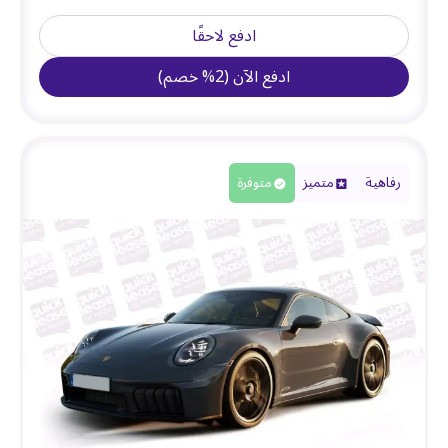
ادفع لاحقًا
ادفع الآن
(
2
%
خصم
)
رفاهية
متميز
متوفرة