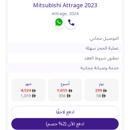
Mitsubishi Attrage 2023
Attrage
,
2024
التوصيل مجاني
عملية الحجز سهلة
تنطبق شروط العقد
خدمة وصيانة مجانية
يوم
أسبوع
شهر
4,524
1,655
239
1,019
356
58
ادفع لاحقًا
ادفع الآن
(
2
%
خصم
)