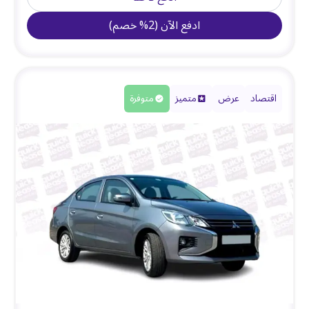
ادفع الآن
(
2
%
خصم
)
اقتصاد
عرض
متميز
متوفرة