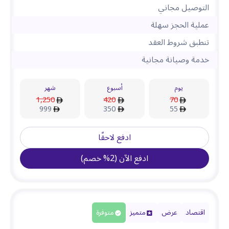
التوصيل مجاني
عملية الحجز سهلة
تنطبق شروط العقد
خدمة وصيانة مجانية
يوم
أسبوع
شهر
1,250
420
70
999
350
55
ادفع لاحقًا
ادفع الآن
(
2
%
خصم
)
اقتصاد
عرض
متميز
متوفرة