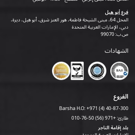
فرع أبو هيل
المحل 64، مبنى الشيخة فاطمة، هور العنز شرق، أبو هيل، ديرة،
دبي، الإمارات العربية المتحدة
ص.ب: 99070
الشهادات
الفروع
Barsha H.O:
+971 (4) 40-87-300
طارئ:
+971 (56) 50-76-010
بلد إقامة التاجر