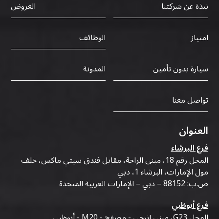
نبذة عن شركتنا
العروض
الوظائف
امتياز
سيارة بدون تأمين
المدونة
تواصل معنا
العنوان
فرع البرشاء
المحل رقم 18، مبنى الراحة، مقابل فندق سيتي ماكس، خلف
مول الإمارات، البرشاء 1، دبي
ص.ب: 88152 – دبي – الإمارات العربية المتحدة
فرع أبوظبي
المحل G23، مبنى إنرجي - مصفح - M20 - أبوظبي