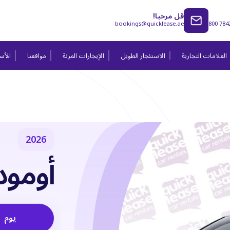
قل مرحبا!
bookings@quicklease.ae
800 784
العلامات التجارية
الاستئجار الطويل
الإيجارات المرنة
مواقعنا
الأسئ
2026
أومودا 
يوم