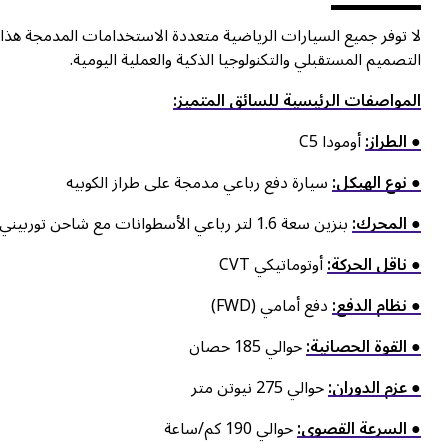
التصميم المستقبلي والتكنولوجيا الذكية والعملية اليومية.
المواصفات الرئيسية للسائق المتميز:
● الطراز:
أومودا C5
● نوع الهيكل:
سيارة دفع رباعي مدمجة على طراز الكوبيه
● المحرك:
بنزين سعة 1.6 لتر رباعي الأسطوانات مع شاحن توربيني
● ناقل الحركة:
أوتوماتيكي CVT
● نظام الدفع:
دفع أمامي (FWD)
● القوة الحصانية:
حوالي 185 حصان
● عزم الدوران:
حوالي 275 نيوتن متر
● السرعة القصوى:
حوالي 190 كم/ساعة