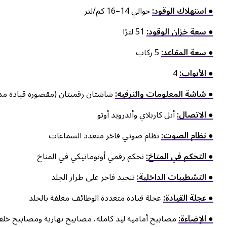
● استهلاك الوقود:
حوالي 14–16 كم/لتر
● سعة خزان الوقود:
51 لترًا
● سعة المقاعد:
5 ركاب
● الأبواب:
4
● شاشة المعلومات والترفيه:
شاشتان رقميتان (مقصورة قيادة مدم
● الاتصال:
أبل كاربلاي وأندرويد أوتو
● نظام الصوت:
نظام صوتي فاخر متعدد السماعات
● التحكم في المناخ:
تحكم رقمي أوتوماتيكي في المناخ
● التشطيبات الداخلية:
تنجيد فاخر على طراز الجلد
● عجلة القيادة:
عجلة قيادة متعددة الوظائف مغلفة بالجلد
● الإضاءة:
مصابيح أمامية ليد كاملة، مصابيح نهارية ومصابيح خلفي