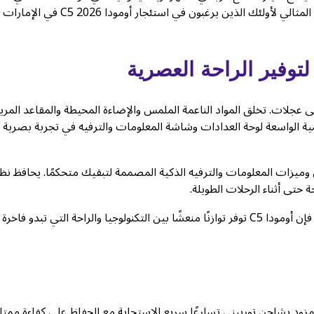
غالبًا ما يتماثل فيه التصميم، تبرز أومودا C5 بثقة، مما يجعلها الخيار المثالي لأولئك الذين يرغبون في استئجار أومودا C5 2026 في الإمارات
وفير الراحة العصرية
لات. تخلق المواد الناعمة الملمس والإضاءة المحيطة والمقاعد المري
قمية الواسعة لوحة العدادات وشاشة المعلومات والترفيه في تجربة بصرية
ميزات المعلومات والترفيه الذكية المصممة لتبقيك متحكمًا. يحافظ نظا
حتى أثناء الرحلات الطويلة.
إذا كنت تفكر في استئجار سيارة SUV في الإمارات العربية المتحدة، فإن أومودا C5 توفر توازنًا منعشًا بين التكنولوجيا والراحة التي تبدو فاخرة
 يوفر محركها المزود بشاحن توربيني تسارعًا سريع الاستجابة مع الحفاظ على كفاءة ممتا