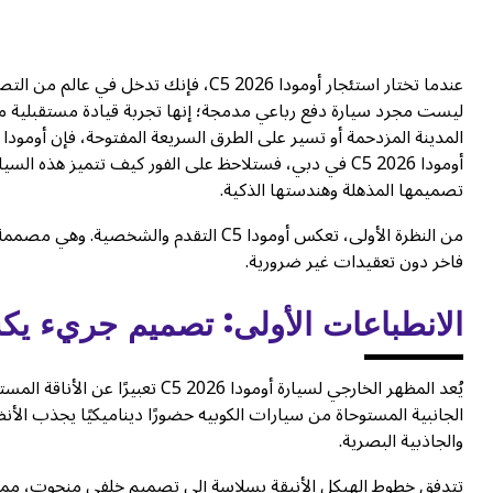
عندما تختار استئجار أومودا C5 2026، فإن
ليست مجرد سيارة دفع رباعي مدمجة؛ إنها تجربة قيادة مستقبلية م
تصميمها المذهلة وهندستها الذكية.
من النظرة الأولى، تعكس أومودا C5 التقد
فاخر دون تعقيدات غير ضرورية.
الانطباعات الأولى: تصميم جريء يكس
يُعد المظهر الخارجي لسيارة أومود
الجانبية المستوحاة من سيارات الكوبيه حضورًا ديناميكيًا يجذب الأنظا
والجاذبية البصرية.
تتدفق خطوط الهيكل الأنيقة بسلاسة إلى تصميم خلفي منحوت، مما يمن