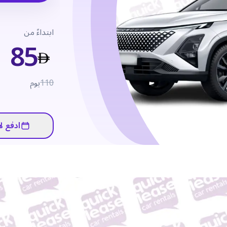
ابتداءً من
85
110
يوم
ادفع لا