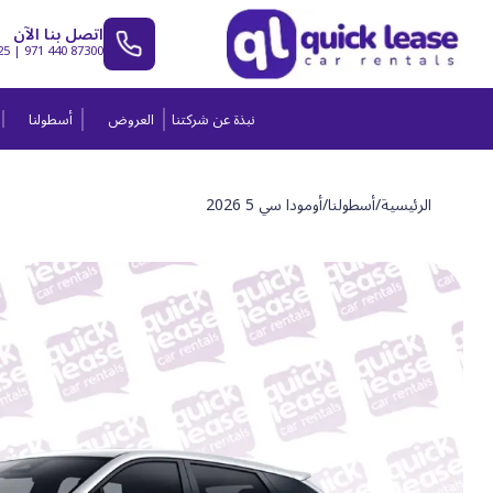
اتصل بنا الآن
25
|
971 440 87300
نبذة عن شركتنا
العروض
أسطولنا
الرئيسية
/
أسطولنا
/
أومودا سي 5 2026