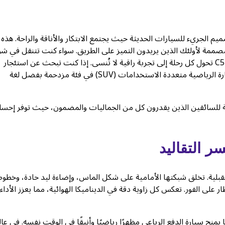
ك تدخل في عالم من التصميم الجريء للسيارات الحديثة حيث يجتمع الابتكار والأناقة والراحة. هذه
صممة لأولئك الذين يريدون التميز على الطريق. سواء كنت تتنقل في شو
المدينة المزدحمة أو تسير على الطرق السريعة المفتوحة، فإن أومودا C5 تحول كل رحلة إلى تجربة راقية لا تُنسى. إذا كنت تبحث عن استئجار
أومودا C5 2026 في دبي، فستلاحظ على الفور كيف تتميز هذه السيارة الرياضية متعددة الاستخدامات (SUV) في فئة مزدحمة بفضل لغة
م والشخصية. وهي مصممة للسائقين الذين يقدرون كل من الجماليات والمضمون، حيث توفر إحسا
ر التقاليد
ا C5 2026 تعبيرًا عن الأناقة المستقبلية. تخلق شبكتها الأمامية على شكل الماس، وإضاءة ليد حادة، وخط
ر على الفور. تعكس كل زاوية دقة في الديناميكا الهوائية، مما يعزز الأداء
ح سيارة الدفع الرباعي مظهرًا رياضيًا وأنيقًا في الوقت نفسه. في عال