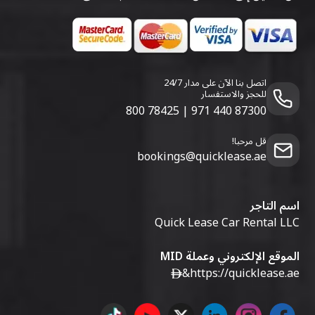
اتصل بنا الآن على مدار 24/7
للحجز والاستفسار
800 78425
|
971 440 87300
قل مرحبا!
bookings@quicklease.ae
اسم التاجر
Quick Lease Car Rental LLC
الموقع الإلكتروني وعملة MID
&
https://quicklease.ae