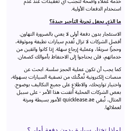
خدمة عملاء واضحة لتجنب أي تعقيدات عند عدم
استخدام الدفعات الأولية.
ما الذي يجعل تجربة التأجير جيدة؟
الاستئجار بدون دفعة أولى لا يعني بالضرورة التهاون.
أفضل الشركات لا تزال تُقدم سيارات نظيفة وموثوقة،
وحجزًا سريعًا، وعملية إرجاع سهلة. إذا كانوا واثقين من
خدماتهم، فلن يحتاجوا إلى الاحتفاظ بأموالك كضمان.
كما يجب أن تكون عملية الحجز سلسة. ابحث عن
منصات إلكترونية تُمكّنك من تصفية السيارات بسهولة،
واختيار تواريخك، والاطلاع على جميع التكاليف بوضوح.
بعض الشركات المحلية أتقنت هذا الأمر - على سبيل
المثال، تُبقي quicklease.ae الأمور بسيطة ومرنة
لعملائها.
لماذا تختار سيارة بدون دفعة أولى؟