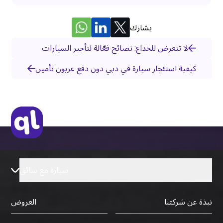
يشارك
لا تتعرض للخداع: نصائح فعّالة لتأجير السيارات
كيفية استئجار سيارة في دبي دون دفع عربون تأمين
سيارة مع سائق
نبذة عن شركتنا
العروض