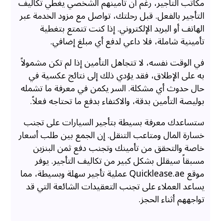
مكاتب التأجير، رغم أن تأمينهم الشخصي يغطي تكاليف
التأجير بالفعل. قبل رحلتك، تواصل مع مزود الخدمة عبر
الهاتف أو البريد الإلكتروني. إذا كنت تتمتع بتغطية
تأمينية شاملة، فلا داعي لدفع أي مبلغ إضافي.
في الوقت نفسه، لا تتجاهل التأمين إذا لم تكن مشمولاً
به على الإطلاق، فقد يؤدي ذلك إلى نتائج عكسية في
حال حدوث أي مشكلة. السر يكمن في معرفة ما تشمله
بوليصة التأمين بدقة، والاكتفاء بدفع ما تحتاجه فعلاً.
ستساعدك معرفة بسيطة بتأجير السيارات على تجنب
خسارة المال ومتاعب التنقل. إن الجمع بين طلب أسعار
خاصة والتحقق من تأمينك وتجنب دفع ثمن البنزين
مسبقاً سيقلل بشكل كبير من تكاليف التأجير. يوفر
موقع Quicklease.ae عملية تأجير سهلة وبسيطة، مما
يساعد العملاء على تجنب التعقيدات الشائعة التي قد
تواجههم أثناء الحجز.