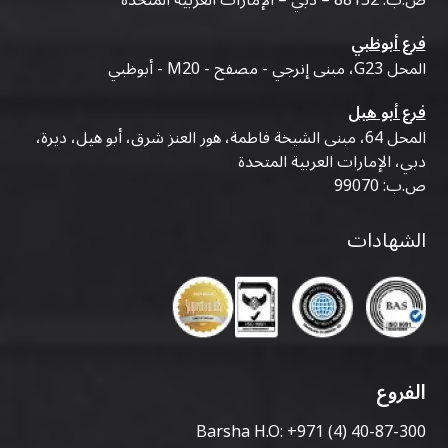
فرع أبوظبي
المحل G23، مبنى إنرجي - مصفح - M20 - أبوظبي
فرع أبو هيل
المحل 64، مبنى الشيخة فاطمة، هور العنز شرق، أبو هيل، ديرة،
دبي، الإمارات العربية المتحدة
ص.ب: 99070
الشهادات
الفروع
Barsha H.O:
+971 (4) 40-87-300