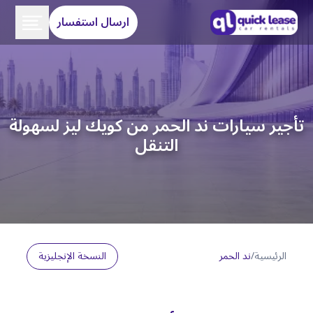
ارسال استفسار
تأجير سيارات ند الحمر من كويك ليز لسهولة
التنقل
الرئيسية
/
ند الحمر
النسخة الإنجليزية