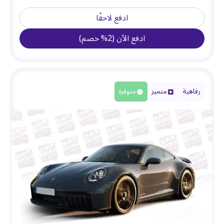
ادفع لاحقًا
ادفع الآن
(
2
%
خصم
)
رفاهية
متميز
متوفرة