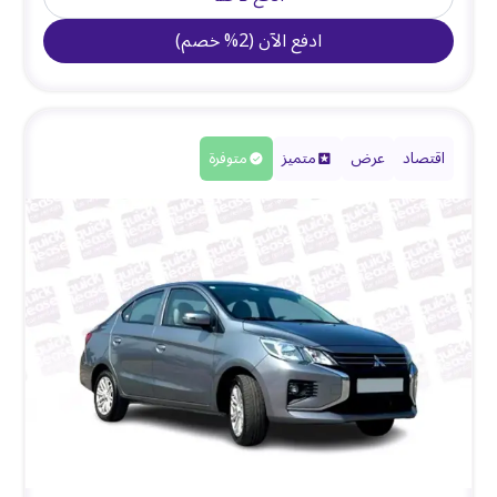
ادفع الآن
(
2
%
خصم
)
اقتصاد
عرض
متميز
متوفرة