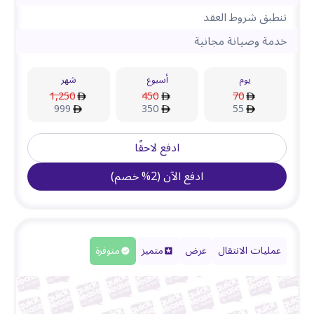
تنطبق شروط العقد
خدمة وصيانة مجانية
يوم
أسبوع
شهر
1,250
450
70
999
350
55
ادفع لاحقًا
ادفع الآن
(
2
%
خصم
)
عمليات الانتقال
عرض
متميز
متوفرة