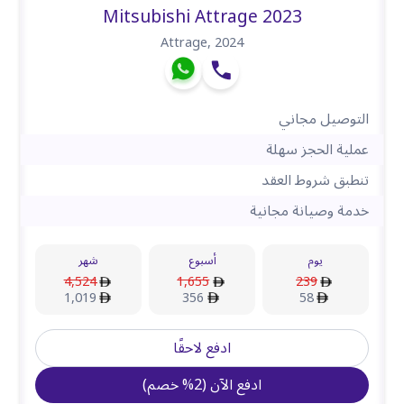
Mitsubishi Attrage 2023
Attrage
,
2024
التوصيل مجاني
عملية الحجز سهلة
تنطبق شروط العقد
خدمة وصيانة مجانية
يوم
أسبوع
شهر
4,524
1,655
239
1,019
356
58
ادفع لاحقًا
ادفع الآن
(
2
%
خصم
)