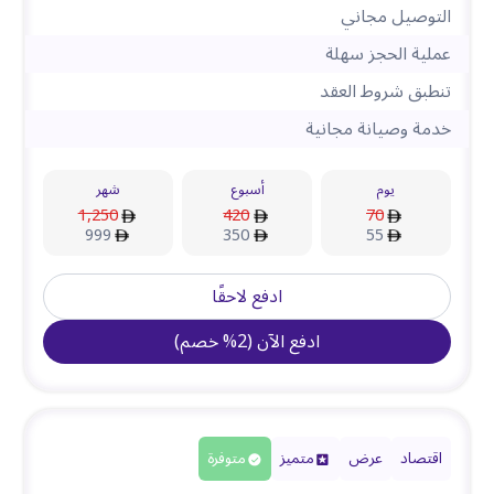
التوصيل مجاني
عملية الحجز سهلة
تنطبق شروط العقد
خدمة وصيانة مجانية
يوم
أسبوع
شهر
1,250
420
70
999
350
55
ادفع لاحقًا
ادفع الآن
(
2
%
خصم
)
اقتصاد
عرض
متميز
متوفرة