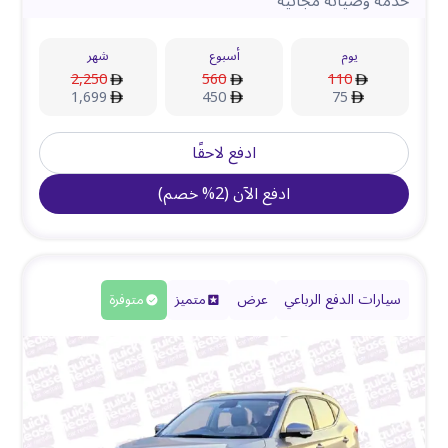
خدمة وصيانة مجانية
يوم
أسبوع
شهر
2,250
560
110
1,699
450
75
ادفع لاحقًا
ادفع الآن
(
2
%
خصم
)
سيارات الدفع الرباعي
عرض
متميز
متوفرة