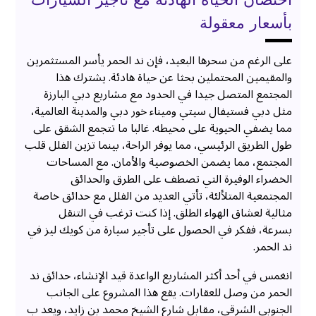
احتضان الحياة الهادئة مع تأجير السيارات
بأسعار معقولة
على الرغم من سحرها البعيد، فإن ند الحمر يأسر المستثمرين
والمقيمين المحتملين بحثا عن حياة هادئة. يشترك هذا
المجتمع المتصل جيدا في الحدود مع مشاريع دبي البارزة
مثل دبي فستيفال سيتي وميناء خور دبي والمدينة العالمية،
مما يضفي الحيوية على محيطه. غالبا ما تتجمع الشقق على
طول الطريق الرئيسي، مما يوفر الراحة، بينما تزين الفلل قلب
المجتمع، مما يضمن الخصوصية والأمان. مع المساحات
الخضراء الوفيرة التي تصطف على الطرق والحدائق
المجتمعية المتلألئة، تأتي العديد من الفلل مع حدائق خاصة
مثالية لعشاق الهواء الطلق. إذا كنت ترغب في التنقل
بسرعة، ففكر في الحصول على تأجير سيارة من كويك ليز في
ند الحمر.
انغمس في أحد أكثر المشاريع الواعدة قيد الإنشاء، حدائق ند
الحمر من وصل للعقارات. يقع هذا المشروع على الجانب
الجنوبي الشرقي، مقابل شارع الشيخ محمد بن زايد، ويعد ب