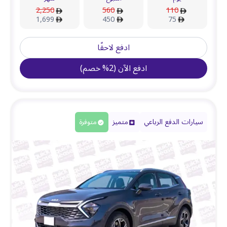
2,250
560
110
1,699
450
75
ادفع لاحقًا
ادفع الآن
(
2
%
خصم
)
سيارات الدفع الرباعي
متميز
متوفرة