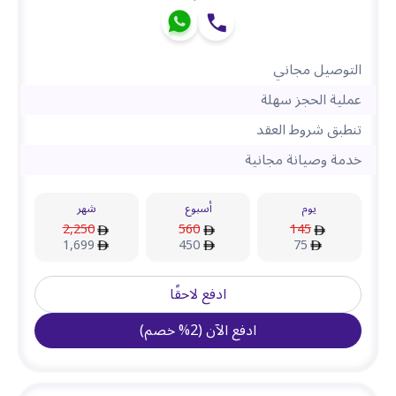
التوصيل مجاني
عملية الحجز سهلة
تنطبق شروط العقد
خدمة وصيانة مجانية
يوم
أسبوع
شهر
2,250
560
145
1,699
450
75
ادفع لاحقًا
ادفع الآن
(
2
%
خصم
)