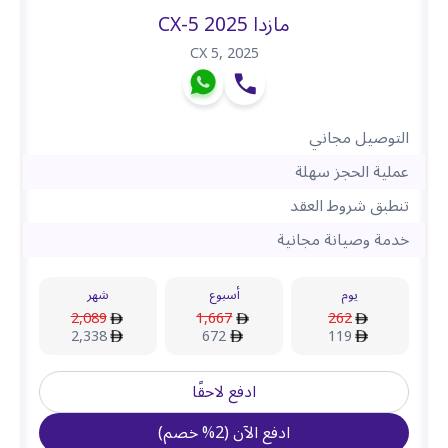
مازدا CX-5 2025
CX 5
,
2025
التوصيل مجاني
عملية الحجز سهلة
تنطبق شروط العقد
خدمة وصيانة مجانية
يوم
أسبوع
شهر
2,089
1,667
262
2,338
672
119
ادفع لاحقًا
ادفع الآن
(
2
%
خصم
)