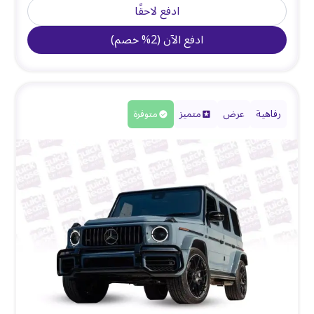
ادفع لاحقًا
ادفع الآن
(
2
%
خصم
)
رفاهية
عرض
متميز
متوفرة