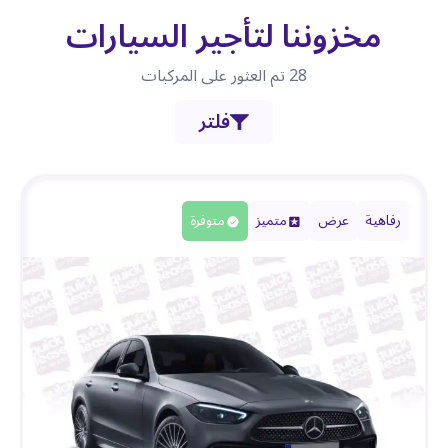
مخزوننا لتأجير السيارات
28
تم العثور على المركبات
فلتر
رفاهية
عرض
متميز
متوفرة