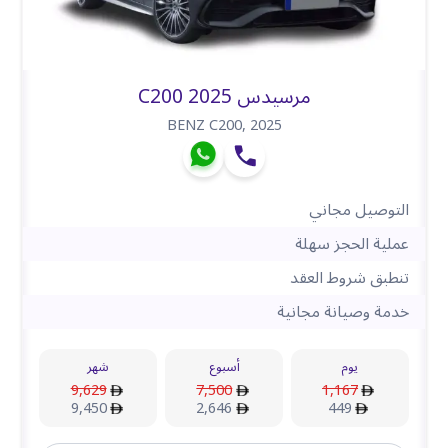
مرسيدس C200 2025
BENZ C200
,
2025
التوصيل مجاني
عملية الحجز سهلة
تنطبق شروط العقد
خدمة وصيانة مجانية
يوم
أسبوع
شهر
9,629
7,500
1,167
9,450
2,646
449