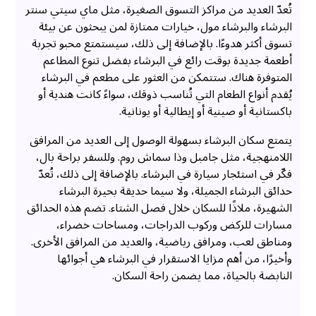
تُعدّ العديد من مراكز التسوق الصغيرة، مثل ماي سيتي سنتر
البرشاء والبرشاء مول، خيارات ممتازة لمن يبحثون عن بيئة
تسوق أكثر هدوءًا. بالإضافة إلى ذلك، سيستمتع محبو تجربة
أطعمة جديدة بوقت رائع في البرشاء بفضل تنوع المطاعم
المتوفرة هناك. ستتمكن من العثور على مطعم في البرشاء
يُقدم أنواع الطعام التي تُناسب ذوقك، سواءً كانت هندية أو
باكستانية أو صينية أو إيطالية أو يونانية.
يتمتع سكان البرشاء بسهولة الوصول إلى العديد من المرافق
اللامنهجية، مثل جامبل وذا سماش روم. وللسفر براحة بال،
فكّر في استئجار سيارة في البرشاء. بالإضافة إلى ذلك، تُعدّ
حدائق البرشاء الجميلة، ولا سيما حديقة بحيرة البرشاء
الشهيرة، ملاذًا للسكان خلال فصل الشتاء. تضم هذه الحدائق
مسارات للركض وركوب الدراجات، ومساحات خضراء،
ومناطق لعب، ومرافق رياضية، والعديد من المرافق الأخرى.
وأخيرًا، من أهم مزايا الاستقرار في البرشاء هي أجوائها
النابضة بالحياة، مما يضمن راحة السكان.