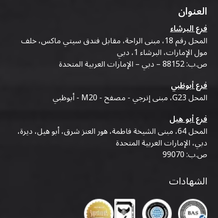
خلال إقامتك، فغالبًا ما يوفر استئجار سيارة مزيدًا من
العنوان
الراحة والمرونة
.
فرع البرشاء
٥. ما هي السيارة المستأجرة الأفضل للسياح؟
المحل رقم 18، مبنى الراحة، مقابل فندق سيتي ماكس، خلف
تعد السيارات الاقتصادية مثالية للأزواج والمسافرين
مول الإمارات، البرشاء 1، دبي
الفرديين، بينما تناسب سيارات الدفع الرباعي
العائلات
ص.ب: 88152 – دبي – الإمارات العربية المتحدة
والزوار الذين يحملون أمتعة إضافية
.
فرع أبوظبي
٦. هل يمكنني استئجار سيارة في
الكرامة
لبضعة أيام
المحل G23، مبنى إنرجي - مصفح - M20 - أبوظبي
فقط؟
نعم. تقدم معظم شركات التأجير خيارات تأجير يومية
فرع أبو هيل
وأسبوعية وشهرية لتناسب خطط السفر المختلفة
.
المحل 64، مبنى الشيخة فاطمة، هور العنز شرق، أبو هيل، ديرة،
٧. هل ترتبط
الكرامة
جيدًا ببقية أنحاء دبي؟
دبي، الإمارات العربية المتحدة
نعم. توفر
الكرامة
وصولاً سهلاً إلى شارع الشيخ زايد
ص.ب: 99070
والطرق الرئيسية الأخرى، مما يجعل الوصول إلى معظم
الشهادات
مناطق دبي أمرًا مريحًا
.
٨. ما الذي يجب أن أبحث عنه عند اختيار شركة تأجير
سيارات في
الكرامة
؟