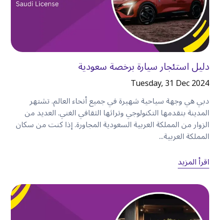
•
شارع الشيخ زايد.
•
عود ميثا.
•
بر دبي.
•
داون تاون دبي.
•
مطار دبي الدولي.
دليل استئجار سيارة برخصة سعودية
سواء كنت في دبي للعمل أو الترفيه، فإن الإقامة في
Tuesday, 31 Dec 2024
الكرامة تتيح لك الوصول إلى كل أرجاء المدينة تقريبًا
دبي هي وجهة سياحية شهيرة في جميع أنحاء العالم. تشتهر
بسهولة
.
المدينة بتقدمها التكنولوجي وتراثها الثقافي الغني. العديد من
الزوار من المملكة العربية السعودية المجاورة. إذا كنت من سكان
حوّل رحلة واحدة إلى يوم كامل من المغامرة
المملكة العربية...
تتمثل إحدى أكبر مزايا استئجار سيارة في حرية زيارة
العديد من المعالم السياحية دون القلق بشأن التنقل
اقرأ المزيد
بينها
.
على سبيل المثال،
قد يبدو يومك كما يلي
:
الصباح
ابدأ يومك بتناول وجبة الإفطار في الكرامة قبل التوجه