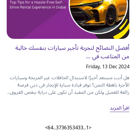
•
توفر السيارة المستأجرة مرونة أكبر مقارنة بالاعتماد
على سيارات الأجرة أو وسائل النقل العام
.
•
تستفيد العائلات والمجموعات من الراحة الإضافية
ومساحة الأمتعة الأكبر
.
•
يمكن للمسافرين من رجال الأعمال التنقل بكفاءة بين
أفضل النصائح لتجربة تأجير سيارات بنفسك خالية
المناطق التجارية في دبي
.
من المتاعب في ...
•
يعتمد اختيار السيارة المناسبة على أسلوب سفرك
وحجم مجموعتك
.
Friday, 13 Dec 2024
•
تقدم كويك ليز خيارات تأجير مرنة مع مجموعة واسعة
هل أنت مستعد أخيرًا لاستبدال الحافلات غير المريحة وسيارات
من السيارات لتناسب الاحتياجات المختلفة
.
الأجرة باهظة الثمن؟ توفر قيادة سيارة للإيجار في دبي فرصة
رائعة للعميل ولكن من المفيد أن تكون على دراية ببعض الفروق...
اقرأ المزيد
الأسئلة الشائعة
۱. لماذا تعتبر
الكرامة
مكانًا جيدًا للإقامة في دبي؟
>
64
...
37
36
35
34
33
...
1
<
تتمتع كرامة بموقع مركزي مع سهولة الوصول إلى