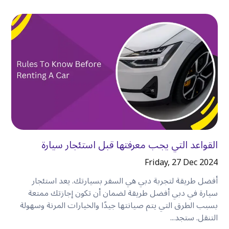
بكثير عندما يتمكن الجميع من البقاء معًا في سيارة
واحدة
.
توفر لك السيارة المستأجرة مساحة لـ
:
•
أكياس التسوق.
•
عربات الأطفال.
•
الأمتعة.
•
المعدات الرياضية.
•
المتعلقات الشخصية.
بدلاً من التنسيق بين عدة سيارات أجرة، يمكن للجميع
الاستمتاع بالرحلة معًا
.
القواعد التي يجب معرفتها قبل استئجار سيارة
وفر الوقت كل يوم
Friday, 27 Dec 2024
الوقت ثمين، خاصةً إذا كنت تزور دبي لبضعة أيام فقط
.
أفضل طريقة لتجربة دبي هي السفر بسيارتك. يعد استئجار
تساعدك السيارة المستأجرة على تقليل
:
سيارة في دبي أفضل طريقة لضمان أن تكون إجازتك ممتعة
•
الانتظار لسيارات الأجرة.
بسبب الطرق التي يتم صيانتها جيدًا والخيارات المرنة وسهولة
التنقل. ستجد...
•
المشي بين وسائل النقل المختلفة.