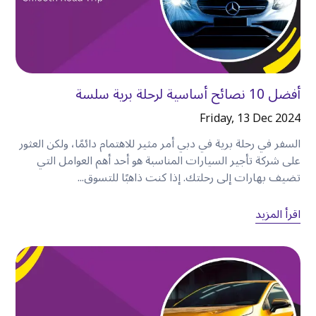
يمنحك اختيار استئجار سيارة في الكرامة المرونة
لاكتشاف المعالم السياحية الشهيرة والأحياء المحلية
والشواطئ الجميلة والمناطق التجارية والكنوز الخفية
دون الاعتماد على جداول مواصلات ثابتة
.
أفضل 10 نصائح أساسية لرحلة برية سلسة
سواء كنت مسافرًا بمفردك أو مع العائلة أو في رحلة
عمل، فإن امتلاك سيارتك الخاصة يغير طريقة
Friday, 13 Dec 2024
استكشافك للمدينة. فبدلاً من مجرد زيارة دبي، ستتمتع
السفر في رحلة برية في دبي أمر مثير للاهتمام دائمًا، ولكن العثور
بالحرية في استكشافها بالطريقة التي تريدها
.
على شركة تأجير السيارات المناسبة هو أحد أهم العوامل التي
تضيف بهارات إلى رحلتك. إذا كنت ذاهبًا للتسوق...
اقرأ المزيد
النقاط الرئيسية
•
موقع كرامة المركزي يجعلها نقطة انطلاق ممتازة
لاستكشاف دبي
.
•
يتيح لك استئجار سيارة زيارة العديد من المعالم
السياحية في يوم واحد
.