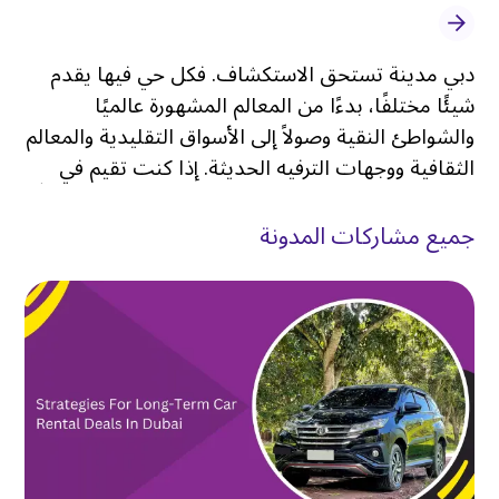
دبي مدينة تستحق الاستكشاف. فكل حي فيها يقدم
شيئًا مختلفًا، بدءًا من المعالم المشهورة عالميًا
والشواطئ النقية وصولاً إلى الأسواق التقليدية والمعالم
الثقافية ووجهات الترفيه الحديثة. إذا كنت تقيم في
الكرامة، فأنت بالفعل في واحدة من أكثر الأحياء حيويةً
وتواصلاً في المدينة
.
جميع مشاركات المدونة
تشتهر الكرامة بشوارعها النابضة بالحياة، وفرص
التسوق بأسعار معقولة، ومطاعمها المتنوعة، وموقعها
المركزي، مما يجعلها نقطة انطلاق ممتازة لاكتشاف كل
ما تقدمه دبي. ولكن على الرغم من أن المنطقة تتمتع
بشبكة مواصلات عامة جيدة، فإن الاعتماد فقط على
الحافلات أو سيارات الأجرة قد يحد من مرونتك، خاصةً
إذا كنت تخطط لزيارة وجهات متعددة في يوم واحد
.
لهذا السبب يختار العديد من الزوار والمقيمين
استئجار