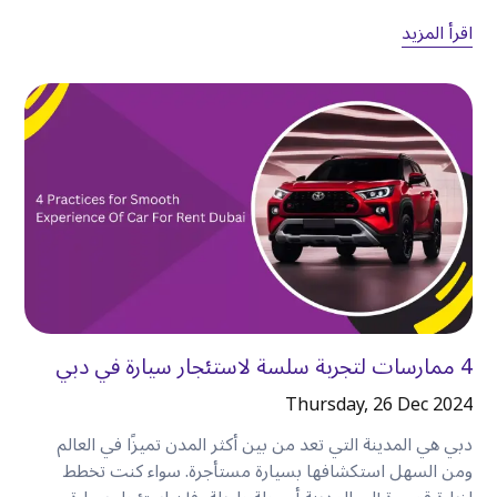
•
التنقلات المتعددة.
اقرأ المزيد
•
التأخيرات غير الضرورية في السفر.
وهذا يعني مزيدًا من الوقت للاستمتاع بدبي، ووقتًا أقل
في الوصول إلى الأماكن
.
خيار مثالي للمسافرين من رجال الأعمال
المقيمين في
الكرامة
تعد كرامة أيضًا موقعًا مناسبًا للمهنيين الذين يحضرون
اجتماعات في أنحاء دبي
.
تسهل السيارة المستأجرة التنقل بين
:
•
بيزنس باي.
4 ممارسات لتجربة سلسة لاستئجار سيارة في دبي
•
مركز دبي المالي العالمي.
Thursday, 26 Dec 2024
•
مدينة دبي للرعاية الصحية.
•
مركز دبي التجاري العالمي.
دبي هي المدينة التي تعد من بين أكثر المدن تميزًا في العالم
ومن السهل استكشافها بسيارة مستأجرة. سواء كنت تخطط
•
القوز.