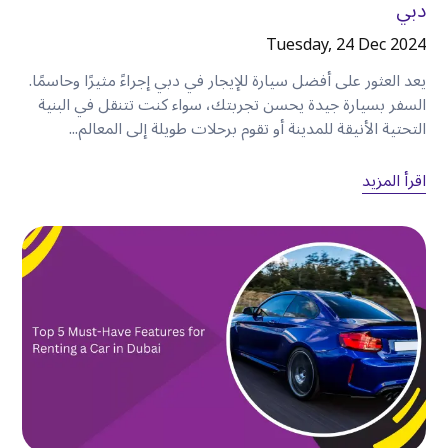
يستمتع العديد من الزوار برحلات نهاية الأسبوع إلى
:
دبي
•
أبو ظبي.
Tuesday, 24 Dec 2024
•
حتا.
يعد العثور على أفضل سيارة للإيجار في دبي إجراءً مثيرًا وحاسمًا.
•
القدرا.
السفر بسيارة جيدة يحسن تجربتك، سواء كنت تتنقل في البنية
•
الفجيرة.
التحتية الأنيقة للمدينة أو تقوم برحلات طويلة إلى المعالم...
•
رأس الخيمة.
تمنحك سيارة الإيجار المرونة في الانطلاق متى شئت
اقرأ المزيد
والاستمتاع بالرحلة بالسرعة التي تناسبك
.
لماذا يفضل المزيد من الزوار السيارات
المستأجرة على سيارات الأجرة
على الرغم من أن سيارات الأجرة مريحة للرحلات
العرضية، إلا أنها قد لا تكون دائمًا الخيار الأكثر عملية
للمسافرين الذين يقومون بعدة رحلات يوميًا
.