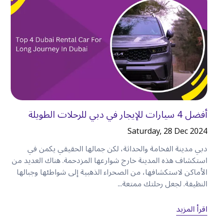
بعضًا من أكثر تجاربها التي لا تُنسى تقع بعيدًا عن
المسارات السياحية المعتادة
.
باستخدام سيارتك المستأجرة،
يصبح من الأسهل زيارة
:
•
المقاهي المحلية.
•
الحدائق العامة.
•
المناطق ذات الإطلالات الخلابة على الواجهة البحرية.
•
أسواق عطلة نهاية الأسبوع.
•
المعالم السياحية العائلية.
أفضل 4 سيارات للإيجار في دبي للرحلات الطويلة
•
أماكن تناول الطعام الأقل شهرة.
بدلاً من حصر نفسك في الأماكن التي تصل إليها وسائل
Saturday, 28 Dec 2024
النقل العام مباشرةً، يمكنك استكشاف دبي بطريقة أكثر
دبي مدينة الفخامة والحداثة، لكن جمالها الحقيقي يكمن في
طبيعية
.
استكشاف هذه المدينة خارج شوارعها المزدحمة. هناك العديد من
الأماكن لاستكشافها، من الصحراء الذهبية إلى شواطئها وجبالها
النظيفة. لجعل رحلتك ممتعة...
سافر براحة مع العائلة أو الأصدقاء
يصبح السفر مع الأطفال أو مع مجموعة أصدقاء أسهل
اقرأ المزيد