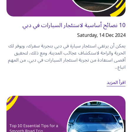
(SUV)
، وسيارات فاخرة.
•
خطط تأجير يومية، وأسبوعية، وشهرية.
•
أسعار شفافة.
10 نصائح أساسية لاستئجار السيارات في دبي
•
خيارات حجز مرنة.
•
سيارات مصانة جيدًا.
Saturday, 14 Dec 2024
•
دعم الصيانة.
يمكن أن يرتقي استئجار سيارة في دبي بتجربة سفرك، ويوفر لك
•
خدمة عملاء مريحة.
الحرية والراحة لاستكشاف عجائب المدينة. ومع ذلك، لتحقيق
سواء كنت تخطط لقضاء عطلة نهاية أسبوع في زيارة
أقصى استفادة من تجربة استئجار السيارات في دبي، من المهم
المعالم السياحية أو إقامة أطول في دبي، توفر كويك ليز
اتباع...
خيارات سيارات تناسب احتياجات السفر المختلفة
.
اقرأ المزيد
الخلاصة
الكرامة
أكثر من مجرد مكان ملائم للإقامة — إنها واحدة
من أفضل نقاط الانطلاق لاستكشاف كل ما تقدمه
دبي
.