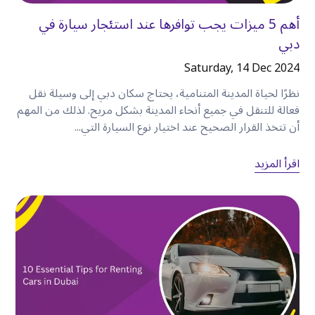
توفر السيارة المستأجرة
:
أهم 5 ميزات يجب توافرها عند استئجار سيارة في
•
مرونة أكبر.
دبي
•
خصوصية أفضل.
•
راحة أكبر.
Saturday, 14 Dec 2024
•
سهولة أكبر في التعامل مع الأمتعة.
نظرًا لحياة المدينة المتنامية، يحتاج سكان دبي إلى وسيلة نقل
•
حرية الاستكشاف متى شئت.
فعالة للتنقل في جميع أنحاء المدينة بشكل مريح. لذلك من المهم
بالنسبة للزوار الذين يقيمون لعدة أيام أو أكثر، غالبًا ما
أن تتخذ القرار الصحيح عند اختيار نوع السيارة التي...
يصبح
استئجار سيارة
الحل الأكثر عملية للنقل
.
اقرأ المزيد
لماذا تختار كويك ليز في
الكرامة
؟
تجعل كويك ليز استئجار السيارة أمرًا بسيطًا ومريحًا
للعملاء المقيمين في
الكرامة
والمناطق المحيطة بها
.
يستفيد العملاء من
:
•
سيارات اقتصادية، وسيدان، وسيارات الدفع الرباعي