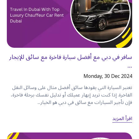
بالسيارة إلى حي الفهيدي التاريخي لاستكشاف التراث
الثقافي لدبي
.
بعد الظهر
تابع طريقك إلى داون تاون دبي، حيث يمكنك قضاء
الوقت في التسوق أو زيارة برج خليفة أو الاستمتاع بدبي
مول
.
سافر في دبي مع أفضل سيارة فاخرة مع سائق للإيجار
المساء
...
توجه إلى مرسى دبي لتناول العشاء على الواجهة البحرية
Monday, 30 Dec 2024
قبل العودة براحة إلى مكان إقامتك
.
غالبًا ما تستغرق محاولة إكمال نفس مسار الرحلة
تعتبر السيارة التي يقودها سائق أفضل مثال على وسائل النقل
الفاخرة. إذا كنت تريد إبهار عميلك أو تدليل نفسك برحلة فاخرة،
باستخدام سيارات الأجرة أو وسائل النقل العام وقتًا
فإن تأجير السيارات مع سائق في دبي هو الخيار...
أطول وتتطلب تخطيطًا دقيقًا
.
اقرأ المزيد
اكتشف ما هو أكثر من المعالم السياحية الشهيرة
تزخر دبي بالعديد من المعالم السياحية الشهيرة، لكن