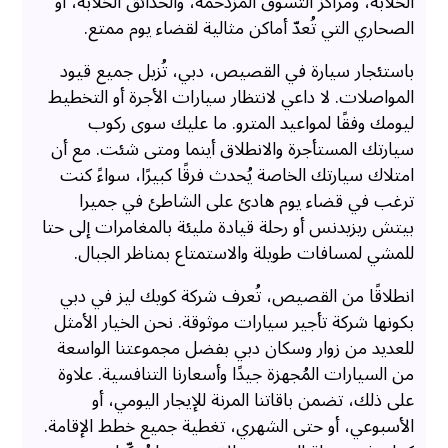
الخلابة، ومراكز التسوق المزدحمة، والحدائق الخلابة، أو
الصحاري التي تُعدّ أماكن مثالية لقضاء يوم ممتع.
باستئجار سيارة في القصيص، دبي، تُزيل جميع قيود
المواصلات. لا داعي لانتظار سيارات الأجرة أو التخطيط
ليومك وفقًا لمواعيد المترو. ما عليك سوى ركوب
سيارتك المستأجرة والانطلاق أينما ومتى شئت. مع أن
امتلاك سيارتك الخاصة يُحدث فرقًا كبيرًا، سواءً كنت
ترغب في قضاء يوم هادئ على الشاطئ في جميرا
بيتش ريزيدنس أو رحلة قيادة مليئة بالمغامرات إلى حتا
للمشي لمسافات طويلة والاستمتاع بمناظر الجبال.
انطلاقًا من القصيص، تُعرف شركة كويك ليز في دبي
بكونها شركة تأجير سيارات موثوقة. نحن الخيار الأمثل
للعديد من زوار وسكان دبي بفضل مجموعتنا الواسعة
من السيارات المُجهزة جيدًا وأسعارنا التنافسية. علاوة
على ذلك، تضمن باقاتنا المرنة للإيجار اليومي، أو
الأسبوعي، أو حتى الشهري، تغطية جميع خطط الإقامة.