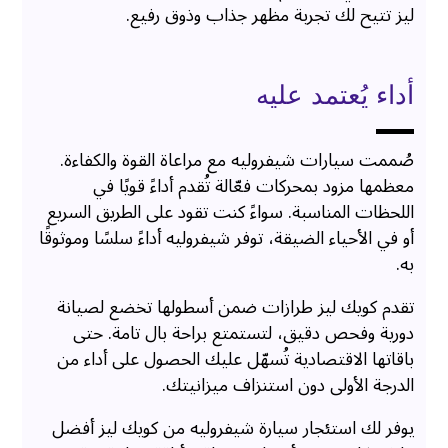
ليز تتيح لك تجربة مظهر جذاب وذوق رفيع.
أداء يُعتمد عليه
صُممت سيارات شيفروليه مع مراعاة القوة والكفاءة.
معظمها مزود بمحركات فعّالة تُقدم أداءً قويًا في
اللحظات المناسبة. سواءً كنت تقود على الطريق السريع
أو في الأحياء الضيقة، توفر شيفروليه أداءً سلسًا وموثوقًا
به.
تقدم كويك ليز طرازات ضمن أسطولها تخضع لصيانة
دورية وفحص دقيق، لتستمتع براحة بال تامة. حتى
باقاتها الاقتصادية تُسهّل عليك الحصول على أداء من
الدرجة الأولى دون استنزاف ميزانيتك.
يوفر لك استئجار سيارة شيفروليه من كويك ليز أفضل