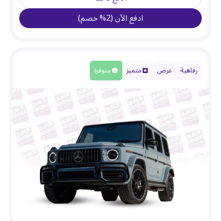
ادفع الآن
(
2
%
خصم
)
رفاهية
عرض
متميز
متوفرة