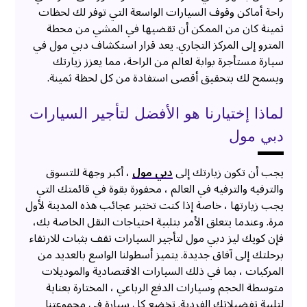
راحة أماكن وقوف السيارات الواسعة التي توفر لك لحظات
ثمينة كان من الممكن أن تقضيها في المشي من محطة
المترو إلى المركز التجاري. يعد قرار استكشاف دبي مول في
سيارة مستأجرة بوابة لعالم من الراحة، مما يعزز زيارتك
ويسمح لك بتحقيق أقصى استفادة من كل لحظة ثمينة.
لماذا إختيارنا هو الأفضل لتأجير السيارات
دبي مول
يجب أن تكون زيارتك إلى
دبي مول
، أكبر وجهة للتسوق
والترفيه والترفيه في العالم ، محفورة بقوة في قائمتك التي
يجب زيارتها ، خاصة إذا كنت تختبر عجائب هذه المدينة لأول
مرة. وعندما يتعلق الأمر بتلبية احتياجات النقل الخاصة بك،
فإن كويك ليز دبي مول لتأجير السيارات تقف بثبات للارتقاء
برحلتك إلى آفاق جديدة. يتميز أسطولنا الواسع بالعديد من
المركبات ، بما في ذلك السيارات الاقتصادية والموديلات
متوسطة الحجم وسيارات الدفع الرباعي ، المختارة بعناية
لتلبية تفضيلاتك الفردية. تخضع كل سيارة في مجموعتنا