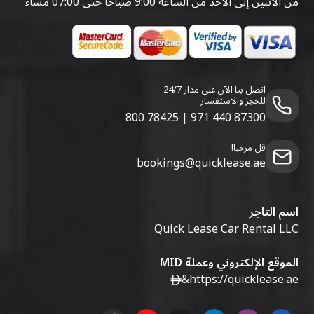
من الاثنين إلى الأحد من الساعة 9:00 صباحًا حتى 07:00 مساءً
اتصل بنا الآن على مدار 24/7
للحجز والاستفسار
800 78425
|
971 440 87300
قل مرحبا!
bookings@quicklease.ae
اسم التاجر
Quick Lease Car Rental LLC
الموقع الإلكتروني وعملة MID
&
https://quicklease.ae