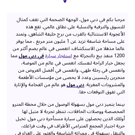
مرحبا بكم في دبي مول، الوجهة الضخمة التي تقف كمثال
للتسوق والترفيه والتسلية على نطاق عالمي. تقع هذه
الأعجوبة الاستثنائية بالقرب من برج خليفة الشاهق، وتمتد
على مساحة شاسعة تزيد عن 1 مليون متر مربع ، مما يوفر
عالما مذهلا من الاستكشاف. انغمس في عالم يضم أكثر من
1200 منفذ بيع بالتجزئة مع
استئجار سيارة
في دبي مول
مما
يجعل خيار الراحة لنفسك. انغمس في عالم من الموضة،
وانغمس في رحلة طهي، وانغمس في أفضل العروض من
متجرين رئيسيين وعدد لا يحصى من مؤسسات الأطعمة
والمشروبات المغرية.
دبي مول
هو عالم من الفخامة والإثارة
التي تفوق التوقعات حقا.
بينما يتميز دبي مول بسهولة الوصول من خلال محطة المترو
المخصصة ووصلات الحافلات، تنتظر تجربة لا مثيل لها
أولئك الذين يحصلون على سيارة مستأجرة دبي مول. تخيل
حرية اجتياز المجمع المترامي الأطراف في وقت فراغك،
والتنقل بسهولة في ممراته الشاسعة والعثور على العزاء في