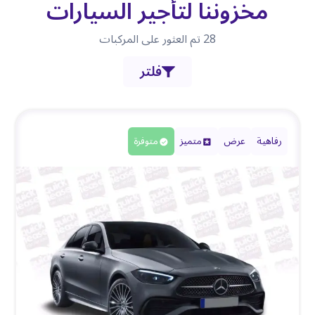
مخزوننا لتأجير السيارات
28
تم العثور على المركبات
فلتر
رفاهية
عرض
متميز
متوفرة