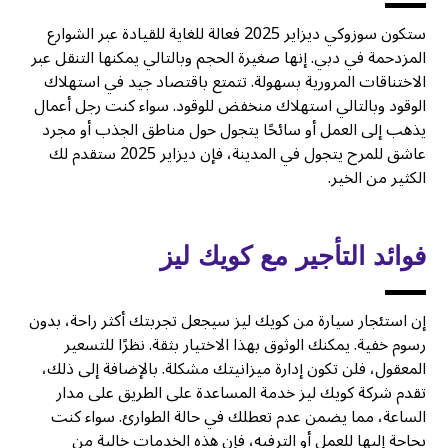
ستكون سوزوكي ديزاير 2025 فعالة للغاية للقيادة عبر الشوارع
المزدحمة في دبي. إنها صغيرة الحجم وبالتالي يمكنها التنقل عبر
الاختناقات المرورية بسهولة. تتمتع باقتصاد جيد في استهلاك
الوقود وبالتالي استهلاك منخفض للوقود. سواء كنت رجل أعمال
يذهب إلى العمل أو سائحًا يتجول حول مناطق الجذب أو مجرد
عاشق للمرح يتجول في المدينة، فإن ديزاير 2025 ستقدم لك
الكثير من الخير.
فوائد التأجير مع كويك ليز
إن استئجار سيارة من كويك ليز سيجعل تجربتك أكثر راحة، بدون
رسوم خفية. يمكنك الوثوق بهذا الاختيار بثقة. نظرًا للتسعير
المعقول، فلن تكون إدارة ميزانيتك مشكلة. بالإضافة إلى ذلك،
تقدم شركة كويك ليز خدمة المساعدة على الطريق على مدار
الساعة، مما يضمن عدم تعطلك في حالة الطوارئ. سواء كنت
بحاجة إليها للعمل أو الترفيه، فإن هذه الخدمات خالية من