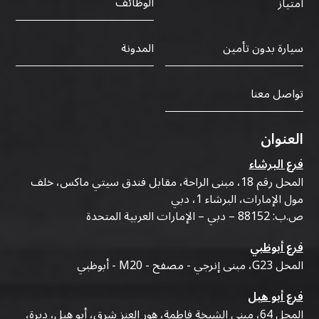
الوظائف
امتياز
سيارة بدون تأمين
المدونة
تواصل معنا
العنوان
فرع البرشاء
المحل رقم 18، مبنى الراحة، مقابل فندق سيتي ماكس، خلف
مول الإمارات، البرشاء 1، دبي
ص.ب: 88152 – دبي – الإمارات العربية المتحدة
فرع أبوظبي
المحل G23، مبنى إنرجي - مصفح - M20 - أبوظبي
فرع أبو هيل
المحل 64، مبنى الشيخة فاطمة، هور العنز شرق، أبو هيل، ديرة،