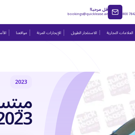
قل مرحبا!
bookings@quicklease.ae
800 784
العلامات التجارية
الاستئجار الطويل
الإيجارات المرنة
مواقعنا
الأسئ
2023
ميتس
2023