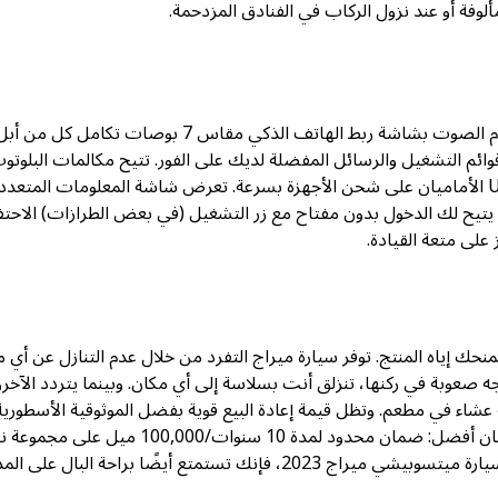
ألوفة أو عند نزول الركاب في الفنادق المزدحمة.
لا تتباهى سيارة ميراج 2023 بتقنياتها؛ إنها تعمل ببساطة. يدعم نظام الصوت بشاشة ربط الهاتف الذكي مقاس 7 بوصات تكامل كل من أ
بر USB. تظهر تطبيقات الملاحة وقوائم التشغيل والرسائل المفضلة لديك على الفور. تتيح مكالمات البلوت
بدون استخدام اليدين إجراء محادثات قانونية وآمنة. يعمل منفذا USB الأماميان على شحن الأجهزة بسرعة. تعرض شاشة المعلومات المتعد
 يتيح لك الدخول بدون مفتاح مع زر التشغيل (في بعض الطرازات) الاحت
على متعة القيادة.
منحك إياه المنتج. توفر سيارة ميراج التفرد من خلال عدم التنازل عن أي 
اجه صعوبة في ركنها، تنزلق أنت بسلاسة إلى أي مكان. وبينما يتردد الآخر
عشاء في مطعم. وتظل قيمة إعادة البيع قوية بفضل الموثوقية الأسطورية
التي تتمتع بها ميتسوبيشي. ولا يقدم أي منافس في هذا القطاع ضمان أفضل: ضمان محدود لمدة 10 سنوات/100,000 ميل
الحركة، وتغطية شاملة لمدة 5 سنوات/60,000 ميل. عندما تستأجر سيارة ميتسوبيشي ميراج 2023، فإنك تستمتع أيضًا براحة البال عل