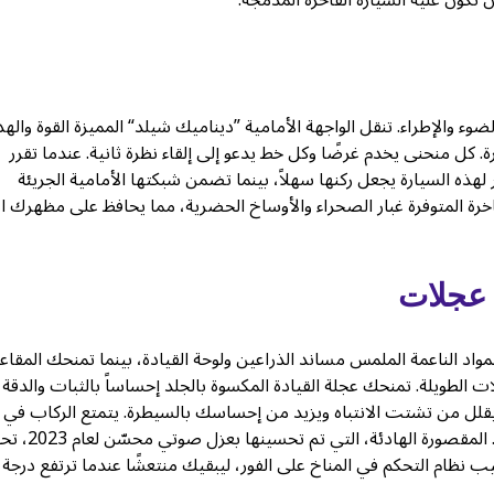
تكون عليه السيارة الفاخرة المدمجة.
رجي منحوت يجذب الضوء والإطراء. تنقل الواجهة الأمامية ”ديناميك شيلد“ المميزة القوة وال
 كل منحنى يخدم غرضًا وكل خط يدعو إلى إلقاء نظرة ثانية. عندما تقرر
ه السيارة يجعل ركنها سهلاً، بينما تضمن شبكتها الأمامية الجريئة
لفاخرة المتوفرة غبار الصحراء والأوساخ الحضرية، مما يحافظ على مظهرك ا
 عجلات
د الناعمة الملمس مساند الذراعين ولوحة القيادة، بينما تمنحك المقاع
ات الطويلة. تمنحك عجلة القيادة المكسوة بالجلد إحساساً بالثبات والدقة 
قلل من تشتت الانتباه ويزيد من إحساسك بالسيطرة. يتمتع الركاب في
المقاعد الخلفية بمساحة مفاجئة للأرجل، وهو إنجاز نادر في هذه الفئة. المقصورة اله
نظام التحكم في المناخ على الفور، ليبقيك منتعشًا عندما ترتفع درجة