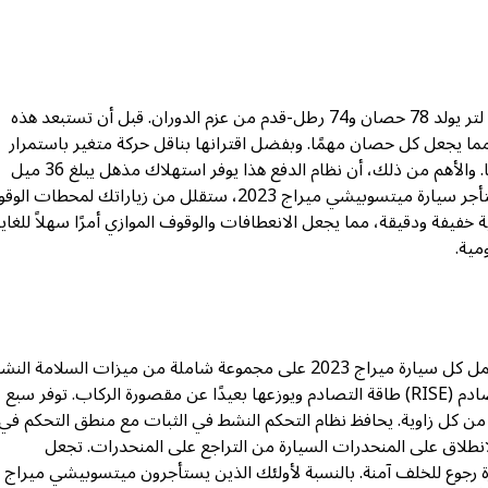
يوجد تحت غطاء المحرك محرك DOHC ثلاثي الأسطوانات سعة 1.2 لتر يولد 78 حصان و74 رطل-قدم من عزم الدوران. قبل أن تستبعد هذه
 ما يلي: تزن سيارة ميراج ما يزيد قليلاً عن 2000 رطل، مما يجعل كل حصان مهمًا. وبفضل اقترانها بناقل حركة متغير باستمرار
(CVT) مع وضع ”سبورت“، فإن التسارع يبدو متحمسًا وليس محمومًا. والأهم من ذلك، أن نظام الدفع هذا يوفر استهلاك مذهل يبلغ 36 ميل
للجالون في المدينة و43 ميل للجالون على الطريق السريع. عندما تستأجر سيارة ميتسوبيشي ميراج 2023، ستقلل من زياراتك لمحطات ا
خفيفة ودقيقة، مما يجعل الانعطافات والوقوف الموازي أمرًا سهلاً للغاية
مية.
تؤمن ميتسوبيشي بأن راحة البال لا ينبغي أن تكون اختيارية أبدًا. تشمل كل سيارة ميراج 2023 على مجموعة شاملة من ميزات السلامة
يمتص هيكل السيارة المزود بتقنية الرؤية المتقدمة للسلامة عند التصادم (RISE) طاقة التصادم ويوزعها بعيدًا عن مقصورة الركاب. توفر سبع
من كل زاوية. يحافظ نظام التحكم النشط في الثبات مع منطق التحكم في 
لانطلاق على المنحدرات السيارة من التراجع على المنحدرات. تجعل
رة رجوع للخلف آمنة. بالنسبة لأولئك الذين يستأجرون ميتسوبيشي ميراج 