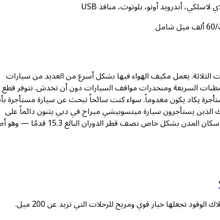
يزات الثلاثة. يعمل مكيف الهواء فيها بشكل أسرع من العديد من سيارات
 المطبات السريعة ومنحدرات مواقف السيارات دون أن تخدش. تتوفر قطع ال
أجرة يكاد يكون معدوماً. سواء كنت سائحاً تبحث عن سيارة مستأجرة بأ
لئك الذين يستأجرون سيارة ميتسوبيشي ميراج في دبي يثنون دائماً على
تكاليف تشغيلها المنخفضة ونسبة السعادة العالية لكل جالون. يحب سكان المدن بشكل خاص نصف قطر الدوران البالغ
لوقود تجعلها خيار قوي ومريح للرحلات التي تزيد عن 200 ميل.