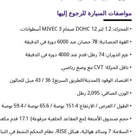
مواصفات السيارة للرجوع إليها
• المحرك: 1.2 لتر DOHC 12 صمام MIVEC 3 أسطوانات
• القوة الحصانية: 78 حصان عند 6000 دورة في الدقيقة
• عزم الدوران: 74 رطل-قدم عند 4000 دورة في الدقيقة
• ناقل الحركة: CVT مع وضع رياضي
• اقتصاد الوقود (المدينة/الطريق السريع): 36 / 43 ميل للجالون
• الوزن الصافي: 2,095 رطل
• الطول / العرض / الارتفاع: 151.4 بوصة / 65.6 بوصة / 59.4 بوصة
• حجم صندوق الأمتعة (مع المقاعد الخلفية مرفوعة): 17.1 قدم مكعب
• السلامة: 7 وسائد هوائية، هيكل RISE، نظام التحكم النشط في الثبات، نظام المساعدة على انطلاق السيارة على المنحدرات، كاميرا الرؤية الخلفية