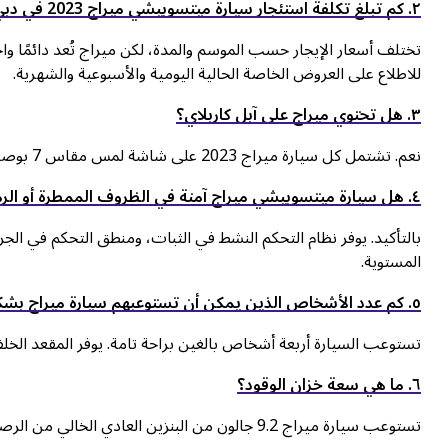
۲. كم تبلغ تكلفة استئجار سيارة ميتسوبيشي ميراج 2023 في دبي؟
تختلف أسعار الإيجار حسب الموسم والمدة، لكن ميراج تُعد دائمًا واح
للاطلاع على العروض الخاصة الحالية اليومية والأسبوعية والشهرية.
۳. هل تحتوي ميراج على آبل كاربلاي؟
نعم. تشتمل كل سيارة ميراج 2023 على شاشة لمس مقاس 7 بوصات مع أبل كاربلاي لاسلكي وأندرويد أوتو كمعدات قياسية.
٤. هل سيارة ميتسوبيشي ميراج آمنة في الظروف الممطرة أو الرملية؟
المستوية.
٥. كم عدد الأشخاص الذين يمكن أن تستوعبهم سيارة ميراج بشكل مريح؟
تستوعب السيارة أربعة أشخاص بالغين براحة تامة. يوفر المقعد الخ
٦. ما هي سعة خزان الوقود؟
تستوعب سيارة ميراج 9.2 جالون من البنزين العادي الخالي من الرصاص، مما يمنحك مدى يزيد عن 350 ميل على الطرق السريعة لكل تعبئة.