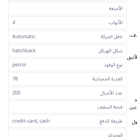
الأمتعة
الأبواب
4
هدف،
ناقل الحركة
Automatic
شكل الهيكل
hatchback
لأنيق
نوع الوقود
petrol
القدرة الحصانية
78
عدد الأميال
200
د
بين
فتحة السقف
طريقة الدفع
credit-card, cash
ادئة، التي تم تحسينها بعزل صوتي محسّن لعام 2023، تحول
المحرك