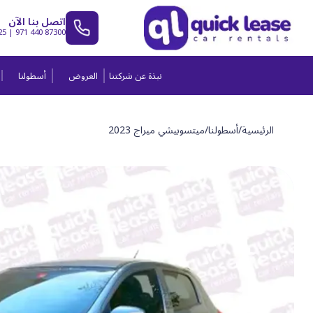
اتصل بنا الآن
25
|
971 440 87300
نبذة عن شركتنا
العروض
أسطولنا
الرئيسية
/
أسطولنا
/
ميتسوبيشي ميراج 2023