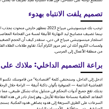
تستمتع برحلة على الساحل، فإن هذه السيارة تعيد تعريف ما يمكن أن 
تصميم يلفت الانتباه بهدوء
ترحب بك ميتسوبيشي ميراج 2023 بمظهر خا
بينما تضيف مصابيح ليد النهارية الأنيقة لمسة من الفخامة المعاصرة.
استئجار ميتسوبيشي ميراج في دبي، ستقدر كيف أن الحجم الصغير لهذ
ولمسات الكروم أنك لن تمر مرور الكرام أبدًا. تقاوم طلاءات الطلاء ا
من منطقة الأعمال إلى المرسى.
براعة التصميم الداخلي: ملاذك على
ادخل إلى الداخل، وستختفي كلمة ”اقتصادية“ من قاموسك. تكسو الموا
القماشية الداعمة — المتوفرة بألوان داكنة أنيقة — الراحة خلال الرحل
يديك. تقع جميع أدوات التحكم في متناول يدك بشكل طبيعي، مما ي
السرعات على الطرق السريعة إلى هدوء يضاهي هدوء المكتبة. يستجيب 
الحرارة في دبي ودافئًا في الأمسيات الباردة.