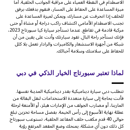
الاصطدام في النقطة العمياء على مراقبة الجوانب الخلفية. أما
ميزة المساعدة على الحفاظ على المسار، فتقوم بدفعك برفق
للخلف إذا انحرفت عن مسارك. ويمكن لميزة المساعدة على
تجنب الاصطدام الأمامي اكتشاف راكب دراجة أو مشاة أو حتى
مركبة قادمة في تقاطع. عندما تستأجر سيارة كيا سبورتاج 2023،
فإنك تستأجر راحة البال. تقود سيارتك وأنت على يقين من أن
شبكة من أجهزة الاستشعار والكاميرات والرادار تعمل بلا كلل
للحفاظ على سلامتك وسلامة أحبائك.
لماذا تعتبر سبورتاج الخيار الذكي في دبي
تتطلب دبي سيارة ديناميكية بقدر ديناميكية المدينة نفسها.
فأنت بحاجة إلى سيارة متعددة الاستخدامات لنقل البقالة من
المارينا، أو مضارب الجولف من الإمارات هيلز، أو الأمتعة لرحلة
عطلة نهاية الأسبوع إلى رأس الخيمة. بفضل مساحة تخزين تبلغ
حوالي 40 قدم مكعب خلف المقاعد الخلفية، تستوعب سبورتاج
كل ذلك دون أي مشكلة. يمنحك وضع المقعد المرتفع رؤية