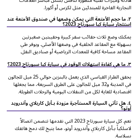
هادئة وميزات تقنية متطورة تنافس بشكل مباشر العلامات
التجارية الفاخرة للمبتدئين مثل لكزس أو أكورا.
٢. ما حجم الأمتعة التي يمكن وضعها في صندوق الأمتعة عند
استئجار سيارة كيا سبورتاج 2023؟
يمكنك وضع ثلاث حقائب سفر كبيرة وحقيبتين صغيرتين
بسهولة مع المقاعد الخلفية في وضعها الأصلي. ويوفر طي
المقاعد مساحة كافية للمعدات الرياضية أو صناديق النقل.
٣. ما هي كفاءة استهلاك الوقود في سيارة كيا سبورتاج 2023؟
يحقق الطراز القياسي الذي يعمل بالبنزين حوالي 25 ميل للجالون
في المدينة و32 ميل للجالون على الطرق السريعة، مما يجعلها
اقتصادية للغاية لكل من التنقلات اليومية والرحلات الطويلة.
٤. هل تأتي السيارة المستأجرة مزودة بـأبل كاربلاي وأندرويد
أوتو؟
نعم. كل سيارة سبورتاج 2023 التي نقدمها تتضمن اتصالاً
لاسلكياً بـأبل كاربلاي وأندرويد أوتو، مما يتيح لك دمج هاتفك
بسلاسة.