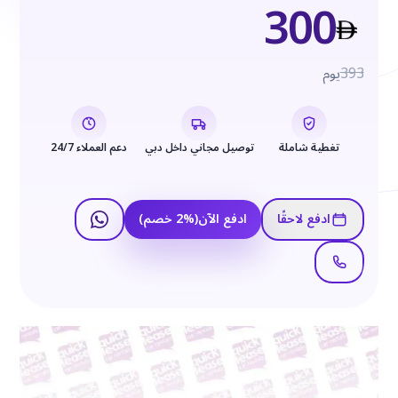
300
393
يوم
تغطية شاملة
توصيل مجاني داخل دبي
دعم العملاء 24/7
ادفع لاحقًا
ادفع الآن
(
%
2
خصم
)