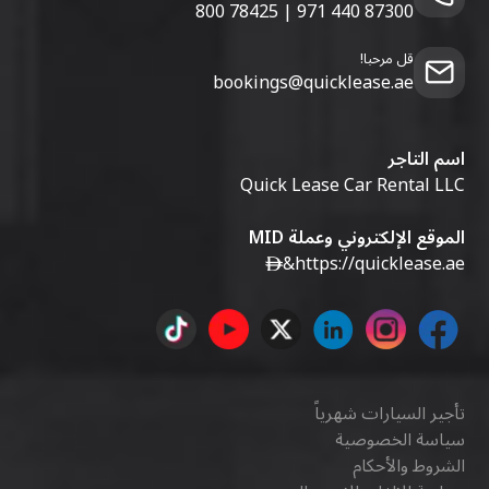
800 78425
|
971 440 87300
قل مرحبا!
bookings@quicklease.ae
اسم التاجر
Quick Lease Car Rental LLC
الموقع الإلكتروني وعملة MID
&
https://quicklease.ae
تأجير السيارات شهرياً
سياسة الخصوصية
الشروط والأحكام