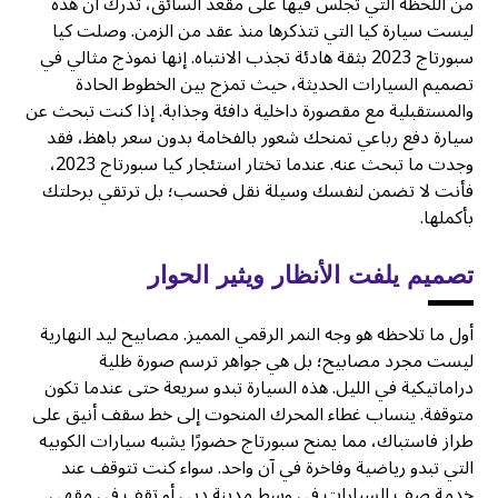
من اللحظة التي تجلس فيها على مقعد السائق، تدرك أن هذه
ليست سيارة كيا التي تتذكرها منذ عقد من الزمن. وصلت كيا
سبورتاج 2023 بثقة هادئة تجذب الانتباه. إنها نموذج مثالي في
تصميم السيارات الحديثة، حيث تمزج بين الخطوط الحادة
والمستقبلية مع مقصورة داخلية دافئة وجذابة. إذا كنت تبحث عن
سيارة دفع رباعي تمنحك شعور بالفخامة بدون سعر باهظ، فقد
وجدت ما تبحث عنه. عندما تختار استئجار كيا سبورتاج 2023،
فأنت لا تضمن لنفسك وسيلة نقل فحسب؛ بل ترتقي برحلتك
بأكملها.
تصميم يلفت الأنظار ويثير الحوار
أول ما تلاحظه هو وجه النمر الرقمي المميز. مصابيح ليد النهارية
ليست مجرد مصابيح؛ بل هي جواهر ترسم صورة ظلية
دراماتيكية في الليل. هذه السيارة تبدو سريعة حتى عندما تكون
متوقفة. ينساب غطاء المحرك المنحوت إلى خط سقف أنيق على
طراز فاستباك، مما يمنح سبورتاج حضورًا يشبه سيارات الكوبيه
التي تبدو رياضية وفاخرة في آن واحد. سواء كنت تتوقف عند
خدمة صف السيارات في وسط مدينة دبي أو تقف في مقهى