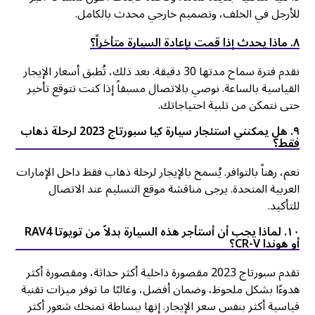
للأرجل في الخلف، وتصميم خارجي محدث بالكامل.
٨. ماذا يحدث إذا قمت بإعادة السيارة متأخراً؟
نقدم فترة سماح مدتها 30 دقيقة. بعد ذلك، تُطبق أسعار الإيجار
القياسية بالساعة. نوصي بالاتصال مسبقاً إذا كنت تتوقع تأخير
حتى نتمكن من تلبية احتياجاتك.
٩. هل يمكنني استئجار سيارة كيا سبورتاج 2023 لرحلة ذهاب
فقط؟
نعم، رهناً بالتوافر. يُسمح بالإيجار لرحلة ذهاب فقط داخل الإمارات
العربية المتحدة. يرجى مناقشة موقع التسليم عند الاتصال
للتأكيد.
١٠. لماذا يجب أن أستأجر هذه السيارة بدلاً من تويوتا RAV4
أو هوندا CR-V؟
تقدم سبورتاج 2023 مقصورة داخلية أكثر حداثة، ومقصورة أكثر
هدوءًا بشكل ملحوظ، وضمان أفضل، وغالبًا ما توفر ميزات تقنية
قياسية أكثر بنفس سعر الإيجار. إنها ببساطة تمنحك شعور أكثر