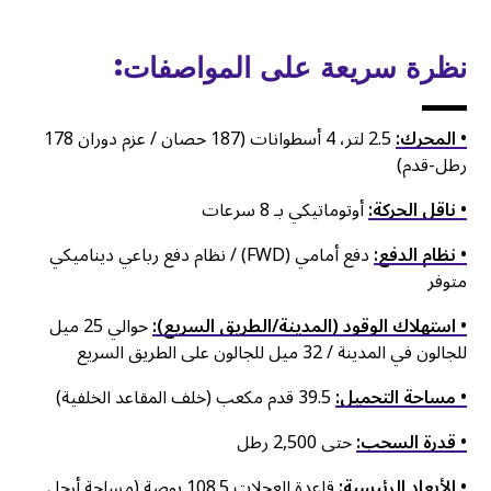
نظرة سريعة على المواصفات:
• المحرك:
2.5 لتر، 4 أسطوانات (187 حصان / عزم دوران 178
رطل-قدم)
• ناقل الحركة:
أوتوماتيكي بـ 8 سرعات
• نظام الدفع:
دفع أمامي (FWD) / نظام دفع رباعي ديناميكي
متوفر
• استهلاك الوقود (المدينة/الطريق السريع):
حوالي 25 ميل
للجالون في المدينة / 32 ميل للجالون على الطريق السريع
• مساحة التحميل:
39.5 قدم مكعب (خلف المقاعد الخلفية)
• قدرة السحب:
حتى 2,500 رطل
• الأبعاد الرئيسية:
قاعدة العجلات 108.5 بوصة (مساحة أرجل