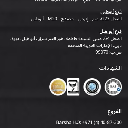
فرع أبوظبي
المحل G23، مبنى إنرجي - مصفح - M20 - أبوظبي
فرع أبو هيل
المحل 64، مبنى الشيخة فاطمة، هور العنز شرق، أبو هيل، ديرة،
دبي، الإمارات العربية المتحدة
ص.ب: 99070
الشهادات
الفروع
Barsha H.O:
+971 (4) 40-87-300