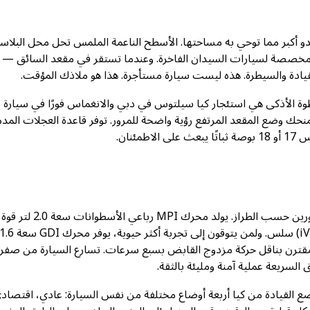
ة بلا شك. ترحب بك سيلتوس 2023 بمقصورة تبدو أكبر مما توحي به مساحتها. الأسطح الناعمة الملمس تحل محل الب
ن مخصصة لسيارات السيدان الفاخرة. وعندما تستقر في مقعد السائق —
قيادة والسيطرة. هذه ليست سيارة مستأجرة. هذا هو ملاذك المؤقت.
خطوة الأذكى هي استئجار كيا سيلتوس في دبي والانغماس فورًا في سيارة
منحك وضع المقعد المرتفع رؤية واضحة للمرور. توفر قاعدة العجلات المد
نان.
ني قوة 175 حصان وعزم دوران 195 رطل-قدم، مقترن بناقل حركة مزدوج القابض بسبع سرعات. تسارع السيارة من صف
لسريعة عملية آمنة ومليئة بالثقة.
 القيادة من كيا أربعة أوضاع مختلفة من نفس السيارة: عادي، اقتصاد