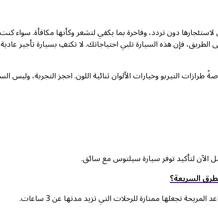
كلفة بما يكفي لاستئجارها دون تردد، وفاخرة بما يكفي لتشعر وكأنها مكافأة. سواء كنت
 الطريق، فإن هذه السيارة تلبي احتياجاتك. لا تكتفِ بسيارة تأجير عادية.
 طرازات التيربو وخيارات الألوان ثنائية اللون. احجز التجربة، وليس السي
الآن لتأكيد توفر سيارة سيلتوس مع سائق.
ريحة تجعلها ممتازة للرحلات التي تزيد مدتها عن 3 ساعات.