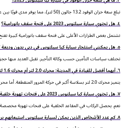
٣. ما هي سعة خزان الوقود في سيارة كيا سيلتوس 2023؟
تبلغ سعة خزان الوقود 13.2 جالون (50 لتر)، مما يوفر مدى قويًا بين عمليات التزود بالوقود.
٤. هل تحتوي سيارة سيلتوس 2023 على فتحة سقف بانورامية؟
تشتمل بعض الطرازات الأعلى على فتحة سقف بانورامية كبيرة تفتح ال
٥. هل يمكنني استئجار سيارة كيا سيلتوس في دبي بدون وديعة تأمين؟
تختلف سياسات التأمين حسب وكالة التأجير. تقبل العديد منها حجز مب
٦. أيهما أفضل للقيادة في المدينة: محرك 2.0 لتر أم محرك 1.6 لتر تيربو؟
يتميز محرك 2.0 لتر بسلاسة أكبر في حركة المرور المتقطعة. أما محرك 1.6 لتر تيربو فهو أكثر استجابة عند الاندماج في الطرق السريعة.
٧. هل تحتوي سيارة كيا سيلتوس 2023 على فتحات تهوية خلفية؟
نعم. يحصل الركاب في المقاعد الخلفية على فتحات تهوية مخصصة، مما
٨. كم عدد الأشخاص الذين يمكن لسيارة سيلتوس استيعابهم براحة؟