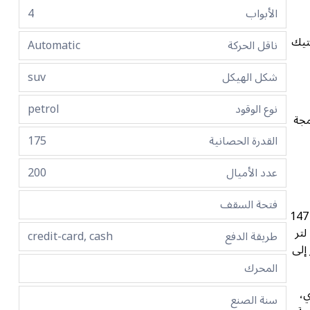
الأبواب
4
لاستيك
ناقل الحركة
Automatic
شكل الهيكل
suv
نوع الوقود
petrol
مجة
القدرة الحصانية
175
عدد الأميال
200
فتحة السقف
تحت غطاء المحرك، تقدم كيا سيلتوس 2023 نظامين محركين متطورين حسب الطراز. يولد محرك MPI رباعي الأسطوانات سعة 2.0 لتر قوة 147
حصان وعزم دوران 132 رطل-قدم، مقترناً بناقل حركة متغير ذكي (iVT) سلس. ولمن يتوقون إلى تجربة أكثر حيوية، يوفر محرك GDI سعة 1.6 لتر
طريقة الدفع
credit-card, cash
ر إلى
المحرك
ي،
سنة الصنع