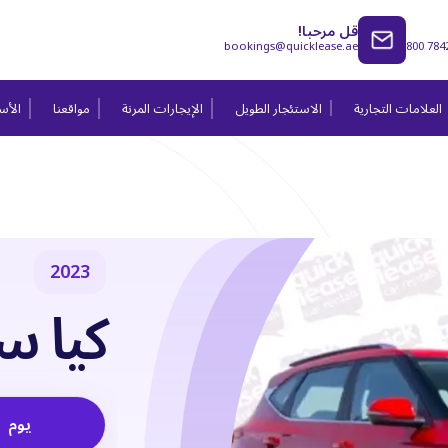
قل مرحبا!
bookings@quicklease.ae
800 784
العلامات التجارية
الاستئجار الطويل
الإيجارات المرنة
مواقعنا
الأسئ
2023
كيا سي
يوم