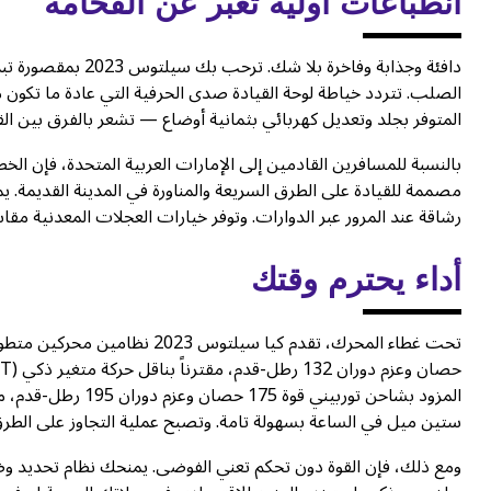
انطباعات أولية تعبر عن الفخامة
دافئة وجذابة وفاخر
الصلب. تتردد خياطة لوحة القيادة صدى الحرفية التي عادة ما تكو
المتوفر بجلد وتعديل كهربائي بثمانية أوضاع — تشعر بالفرق بين ال
بالنسبة للمسافرين القادمين إلى الإمارات العربية المتحدة، فإن ال
مصممة للقيادة على الطرق السريعة والمناورة في المدينة القديمة. ي
رشاقة عند المرور عبر الدوارات. وتوفر خيارات العجلات المعدنية مقاس 17 أو 18 بوصة ثباتًا يبعث على الاطمئ
أداء يحترم وقتك
المزود بشاحن توربي
ستين ميل في الساعة بسهولة تامة. وتصبح عملية التجاوز على الطرق ا
ومع ذلك، فإن القوة دون تحكم تعني الفوضى. يمنحك نظام تحديد وضع