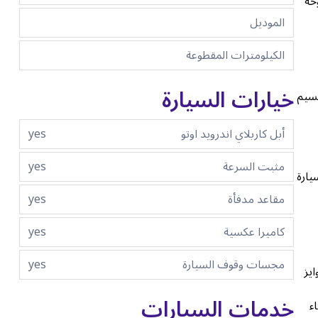
حة
الموديل
الكيلومترات المقطوعة
خيارات السيارة
1 بوصة مع إمكانية تقسيم
أبل كاربلاي اندرويد اوتو
yes
مثبت السرعة
yes
لة السيارة
مقاعد مدفأة
yes
كاميرا عكسية
yes
مجسات وقوف السيارة
yes
 كيا درايف وايز
خدمات السيارات
ء