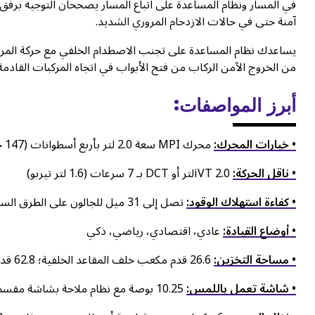
في المسار ونظام المساعدة على اتباع المسار يصححان التوجيه برفق
آمنة حتى في حالات الازدحام المروري الشديد.
يساعدك نظام المساعدة على تجنب الاصطدام الخلفي مع حركة المرور 
من الخروج الآمن الركاب من فتح الأبواب في اتجاه المركبات القادمة.
أبرز المواصفات:
• خيارات المحرك:
محرك MPI سعة 2.0 لتر بأربع أسطوانات (147 حصان) أو محرك GDI تيربو سعة 1.6 لتر (175 حصان)
• ناقل الحركة:
iVT 2.0لتر أو DCT بـ 7 سرعات (1.6 لتر تيربو)
• كفاءة استهلاك الوقود:
تصل إلى 31 ميل للجالون على الطرق السريعة (2.0 لتر)
• أوضاع القيادة:
عادي، اقتصادي، رياضي، ذكي
• مساحة التخزين:
26.6 قدم مكعب خلف المقاعد الخلفية؛ 62.8 قدم مكعب مع طي المقاعد
• شاشة تعمل باللمس:
10.25 بوصة مع نظام ملاحة بشاشة مقسمة