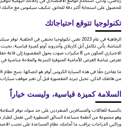
رياضي، وذكي. استخدم الوضع الاقتصادي في رحلاتك اليومية لتوفير ك
للحصول على استجابة أكثر دقة للخانق. تتكيف سيلتوس مع حالتك ا
تكنولوجيا تتوقع احتياجاتك
الشاشة. يأتي تكامل أبل كاربلاي وأندرويد أوتو كميزة قياسية، بح
الاختياري المكون من 8 مكبرات صوت يحول المقصورة إ
تعرض شاشة العرض الأمامية المتوفرة السرعة والملاحة مباشرة في مج
من هاتفك الذكي. تخيل تبريد المقصورة قبل أن تعبر موقف سيارات م
السلامة كميزة قياسية، وليست خياراً
وهو مجموعة من أنظمة مساعدة السائق المتطورة التي تعمل كطيار
وراكبي الدراجات يراقب ما أمامك. نظام المساعدة على تجنب الاصطدام