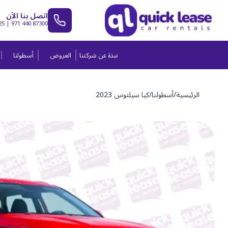
اتصل بنا الآن
25
|
971 440 87300
نبذة عن شركتنا
العروض
أسطولنا
الرئيسية
/
أسطولنا
/
كيا سيلتوس 2023