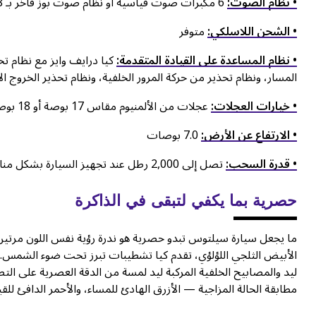
• نظام الصوت:
6 مكبرات صوت قياسية أو نظام صوت بوز فاخر بـ 8 مكبرات صوت
• الشحن اللاسلكي:
متوفر
• نظام المساعدة على القيادة المتقدمة:
كيا درايف وايز مع نظام تح
المسار، ونظام تحذير من حركة المرور الخلفية، ونظام تحذير الخروج ال
• خيارات العجلات:
عجلات من الألمنيوم مقاس 17 بوصة أو 18 بوصة
• الارتفاع عن الأرض:
7.0 بوصات
• قدرة السحب:
تصل إلى 2,000 رطل عند تجهيز السيارة بشكل مناسب
حصرية بما يكفي لتبقى في الذاكرة
ما يجعل سيارة سيلتوس تبدو حصرية هو ندرة رؤية نفس اللون مرتين. م
الأبيض الثلجي اللؤلؤي، تقدم كيا تشطيبات تبرز تحت ضوء الشمس
ليد والمصابيح الخلفية المركبة ليد لمسة من الدقة العصرية على الت
مطابقة الحالة المزاجية — الأزرق الهادئ للمساء، والأحمر الدافئ للقيا