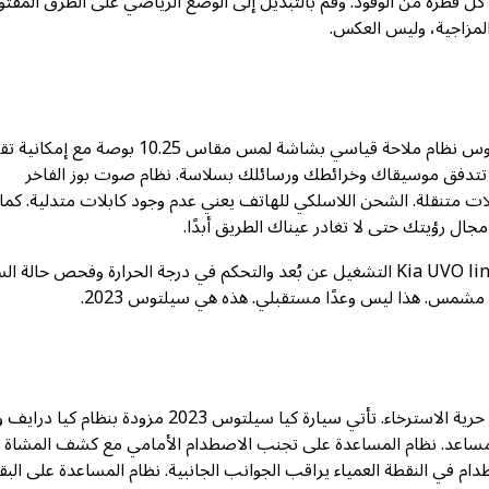
ل قطرة من الوقود. وقم بالتبديل إلى الوضع الرياضي على الطرق المفتو
لمزاجية، وليس العكس.
الرفاهية في عام 2023 تعني تكنولوجيا تختفي في الخلفية. توفر سيلتوس نظام ملاحة قياسي بشاشة لمس مقاس 0.25
يث تتدفق موسيقاك وخرائطك ورسائلك بسلاسة. نظام صوت بوز الفاخر
لى قاعة حفلات متنقلة. الشحن اللاسلكي للهاتف يعني عدم وجود كابلات متدلية. كما
ال رؤيتك حتى لا تغادر عيناك الطريق أبدًا.
ما يفاجئ حقًا في هذه السيارة الكروس أوفر هو اتصالها. يتيح نظام Kia UVO link التشغيل عن بُعد والتحكم في درجة الحرارة وفحص حا
شمس. هذا ليس وعدًا مستقبلي. هذه هي سيلتوس 2023.
بالنسبة للعائلات والمسافرين المنفردين على حد سواء، توفر السلامة حرية الاسترخاء. تأتي سيارة كيا سيلتوس 2023 مزودة بنظام
 مساعد. نظام المساعدة على تجنب الاصطدام الأمامي مع كشف المشاة
 في النقطة العمياء يراقب الجوانب الجانبية. نظام المساعدة على البقا